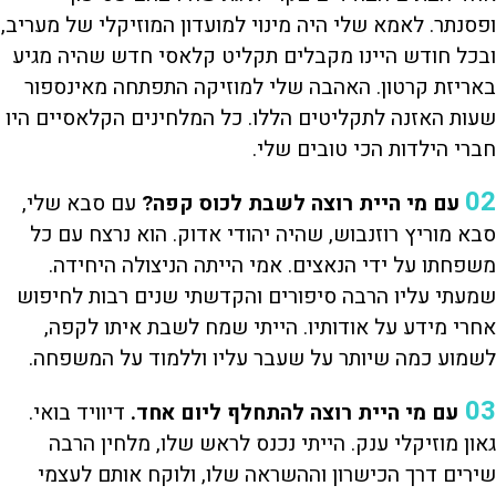
ופסנתר. לאמא שלי היה מינוי למועדון המוזיקלי של מעריב,
ובכל חודש היינו מקבלים תקליט קלאסי חדש שהיה מגיע
באריזת קרטון. האהבה שלי למוזיקה התפתחה מאינספור
שעות האזנה לתקליטים הללו. כל המלחינים הקלאסיים היו
חברי הילדות הכי טובים שלי.
02
עם מי היית רוצה לשבת לכוס קפה?
עם סבא שלי,
סבא מוריץ רוזנבוש, שהיה יהודי אדוק. הוא נרצח עם כל
משפחתו על ידי הנאצים. אמי הייתה הניצולה היחידה.
שמעתי עליו הרבה סיפורים והקדשתי שנים רבות לחיפוש
אחרי מידע על אודותיו. הייתי שמח לשבת איתו לקפה,
לשמוע כמה שיותר על שעבר עליו וללמוד על המשפחה.
03
עם מי היית רוצה להתחלף ליום אחד.
דיוויד בואי.
גאון מוזיקלי ענק. הייתי נכנס לראש שלו, מלחין הרבה
שירים דרך הכישרון וההשראה שלו, ולוקח אותם לעצמי