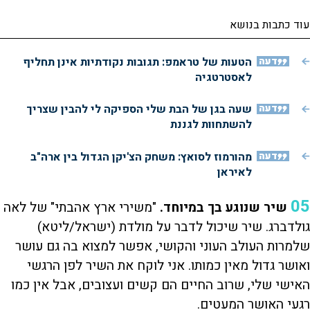
עוד כתבות בנושא
דעה
הטעות של טראמפ: תגובות נקודתיות אינן תחליף
לאסטרטגיה
דעה
שעה בגן של הבת שלי הספיקה לי להבין שצריך
להשתחוות לגננת
דעה
מהורמוז לסואץ: משחק הצ'יקן הגדול בין ארה"ב
לאיראן
05
שיר שנוגע בך במיוחד.
"משירי ארץ אהבתי" של לאה
גולדברג. שיר שיכול לדבר על מולדת (ישראל/ליטא)
שלמרות העולב העוני והקושי, אפשר למצוא בה גם עושר
ואושר גדול מאין כמותו. אני לוקח את השיר לפן הרגשי
האישי שלי, שרוב החיים הם קשים ועצובים, אבל אין כמו
רגעי האושר המעטים.