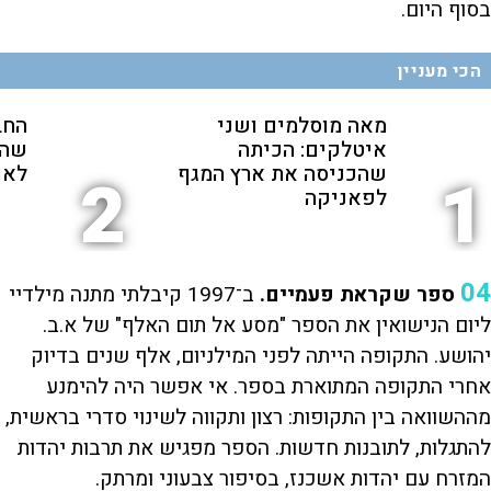
בסוף היום.
הכי מעניין
מאה מוסלמים ושני
החב
איטלקים: הכיתה
שהת
שהכניסה את ארץ המגף
לאנ
2
1
לפאניקה
04
ספר שקראת פעמיים.
ב־1997 קיבלתי מתנה מילדיי
ליום הנישואין את הספר "מסע אל תום האלף" של א.ב.
יהושע. התקופה הייתה לפני המילניום, אלף שנים בדיוק
אחרי התקופה המתוארת בספר. אי אפשר היה להימנע
מההשוואה בין התקופות: רצון ותקווה לשינוי סדרי בראשית,
להתגלות, לתובנות חדשות. הספר מפגיש את תרבות יהדות
המזרח עם יהדות אשכנז, בסיפור צבעוני ומרתק.