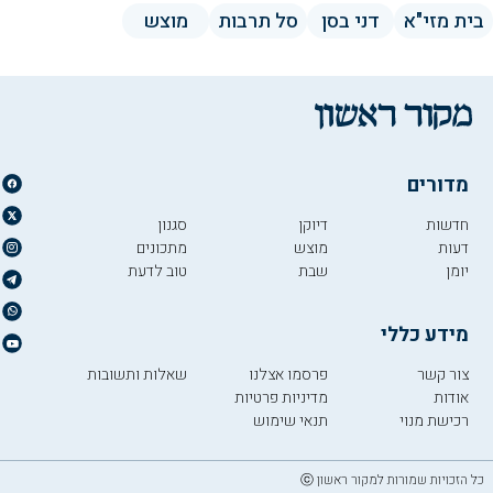
בית מזי"א
דני בסן
סל תרבות
מוצש
מדורים
חדשות
דיוקן
סגנון
דעות
מוצש
מתכונים
יומן
שבת
טוב לדעת
מידע כללי
צור קשר
פרסמו אצלנו
שאלות ותשובות
אודות
מדיניות פרטיות
רכישת מנוי
תנאי שימוש
כל הזכויות שמורות למקור ראשון ⓒ