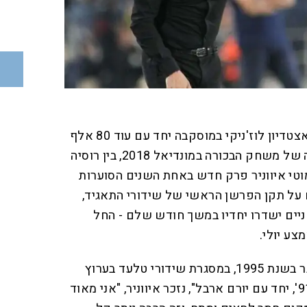
בעוד 13 ימים, בשעה שיישב באצטדיון לוז'ניקי במוסקבה יחד עם עוד 80 אלף
איש בהמתנה לשריקה הפתיחה של משחק הבכורה במונדיאל 2018, בין רוסיה
וטי איווניר פרק חדש באחת השנים הסוערות
ולם על תקן הפרשן הראשי של שידורי התאגיד,
שניים ישדרו יחדיו במשך חודש שלם - החל
ע יולי.
"התחלתי לעבוד בתור פרשן כבר בשנת 1995, במסגרת שידורי טלעד בערוץ
השני, בתוכנית בשם 'הדקה ה־91', יחד עם יורם ארבל", נזכר איווניר, "אני מאוד