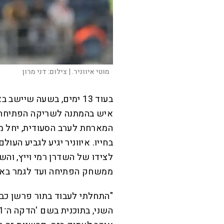
מוטי איווניר. |
צילום:
דני מרון
המארחת לערב הסעודית, יחל מ
בחייו. איווניר יגיע לגביע הע
לצידו של השדרן רמי וייץ, וה
ממשחק הפתיחה ועד לגמר באמצ