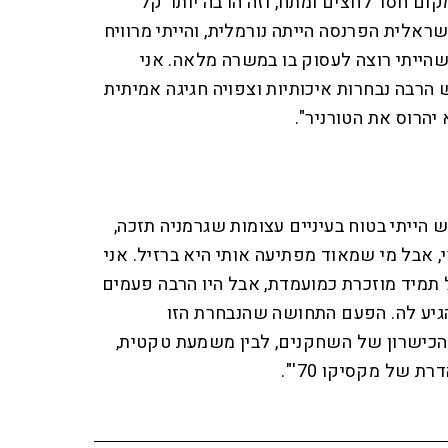
קום חסר לחצים ומתח, וזה הרבה יותר קל
לית הפרנסה הייתה נורמלית, והייתי מרוויח
שהייתי רוצה לעסוק בו במשרה מלאה. אני
 הרבה נבחרות איכותיות וצפויה חגיגה אמיתית
יהרוס את הטורניר".
 הייתי בטוח בעיניים עצומות שגרמניה תזכה,
י, אבל מי שמאוד מפתיעה אותי היא ברזיל. אני
ל תמיד מוזכרת כמועמדת, אבל היו הרבה פעמים
גיע לה. הפעם התחושה שהנבחרת הזו
הכישרון של השחקנים, לבין משמעת טקטית,
 של מקסיקו 70'".