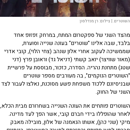
השוטרים. |
צילום:
רן מנדלסון
מהצד השני של ספקטרום המתח, במרחק זפזופ אחד
בלבד, שבה אלינו "שוטרים" בעונה שנייה וסוערת,
שממשיכה לעקוב אחרי אלון שנהב (צחי הלוי), קובי אדרי
(מאור שוויצר) יואב קשתי (דניאל גד) וראובן פרץ (דני
שטג) מתחנת נהריה. הסדרה, כזכור, מבוססת על פרשיית
"השוטרים הנוקמים", בה מעורבים מספר שוטרים
שבניסיונם ללכוד משפחת פשע מסוכנת, נאלצו לעבור לצד
השני של החוק.
השוטרים פותחים את העונה השנייה בשחרורם מבית הכלא,
לאחר שהופללו בידי חברם קובי, אשר הפך לעד מדינה.
מיקי (שני כהן), אשתו הנאמנה של אלון, מובילה מאבק