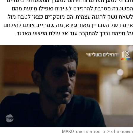
חברתי למען חפותם והחזרתם למערך המשטרתי. בינתיים
המשטרה מסרבת להחזירם לשירות ואפילו מונעת מהם
לשאת נשק להגנה עצמית. הם מופקרים כצאן לטבח מול
איומיו של העבריין מאור עזרא, מה שמחייב אותם להילחם
על חייהם ובכך להתקרב עוד אל עולם הפשע האכזר.
השוטרים. |
צילום:
מסך מתוך אתר MAKO