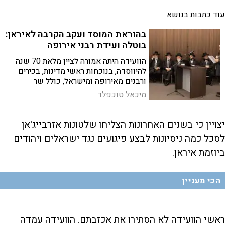
עוד כתבות בנושא
בהוראת המוסד ועקב הקרבה לאיראן:
בוטלה ועידת רבני אירופה
הוועידה היתה אמורה לציין מלאת 70 שנה
להיווסדה, בנוכחות ראשי מדינות, בכירים
ורבנים מאירופה ומישראל, כולל שר
התפוצות ושר המורשת. מנהלי הוועידה
מיכאל טוכפלד
שוקלים להעביר אותה לבירה אחרת
יצויין כי בשנים האחרונות הצליחו שלטונות אזרבייג'אן
לסכל כמה ניסיונות לבצע פיגועים נגד ישראלים ויהודים
ביוזמת איראן.
הכי מעניין
ראשי הוועידה לא הסתירו את אכזבתם. הוועידה עמדה