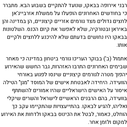
רבני אירופה בבאקו, שנועד להתקיים בשבוע הבא. מתברר
כי בחודשים האחרונים הופעלו על ממשלת אזרבייג'אן
לחצים גדולים מצד גורמים אזריים קיצוניים, הן במדינה והן
באיראן ובטורקיה, שלא לאפשר את קיום הכנס. השלטונות
בבאקו היו נחושים בדעתם שלא להיכנע ללחצים ולקיים
אותו.
אתמול (ב') בבוקר העריכו גורמי ביטחון במדינה כי מאחר
שבימים האחרונים התרבו האזהרות, גבר החשש שהאירוע
יהפוך מטרה לגורמים קיצוניים שינסו לפגוע באורחי
הוועידה. היחידה לאבטחת אישים של המוסד "מגן" הטילה
איסור על האישים הישראליים שהיו אמורים להשתתף
בוועידה, בהם הרבנים הראשיים לישראל והשרים שיקלי
ואליהו, להגיע לבאקו. בהתייעצויות שהתקיימו עקב כך
הוחלט, כאמור, לבטל את הכינוס בבאקו ולדחות את האירוע
למקום ולזמן אחר.