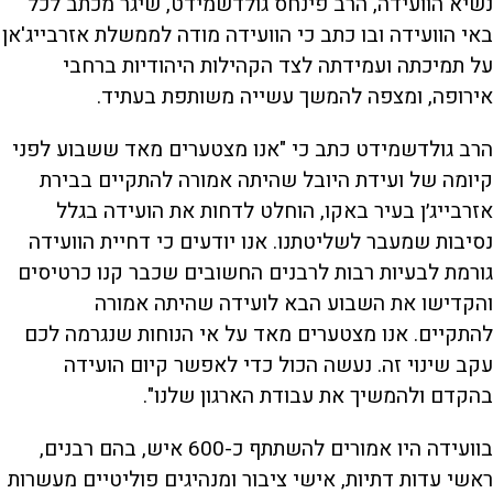
נשיא הוועידה, הרב פינחס גולדשמידט, שיגר מכתב לכל
באי הוועידה ובו כתב כי הוועידה מודה לממשלת אזרבייג'אן
על תמיכתה ועמידתה לצד הקהילות היהודיות ברחבי
אירופה, ומצפה להמשך עשייה משותפת בעתיד.
הרב גולדשמידט כתב כי "אנו מצטערים מאד ששבוע לפני
קיומה של ועידת היובל שהיתה אמורה להתקיים בבירת
אזרבייג׳ן בעיר באקו, הוחלט לדחות את הועידה בגלל
נסיבות שמעבר לשליטתנו. אנו יודעים כי דחיית הוועידה
גורמת לבעיות רבות לרבנים החשובים שכבר קנו כרטיסים
והקדישו את השבוע הבא לועידה שהיתה אמורה
להתקיים. אנו מצטערים מאד על אי הנוחות שנגרמה לכם
עקב שינוי זה. נעשה הכול כדי לאפשר קיום הועידה
בהקדם ולהמשיך את עבודת הארגון שלנו".
בוועידה היו אמורים להשתתף כ-600 איש, בהם רבנים,
ראשי עדות דתיות, אישי ציבור ומנהיגים פוליטיים מעשרות