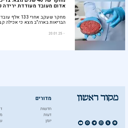
מחקר של 40 שנים מצא: צ
אדום מעובד מעודדת ירידה ק
מחקר שעקב אחרי 133 א
הבריאות בארה"ב מצא כי אכילה קב
בשרים אדומים מעובדים עשויה להג
לדמנציה סוכרת וירידה קוגנטיבית. 
20.01.25
קורה, ומה אפשר להחליף את הבשר
אוכלים בלי לוותר על היתרונות התזו
מדורים
חדשות
די
דעות
מו
יומן
ש