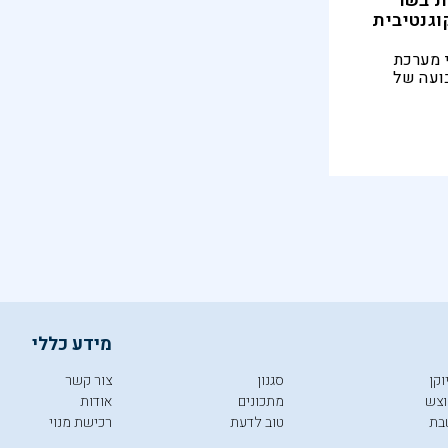
ריכת בשר
וגנטיבית
לף עובדי מערכת
ועה של
דיל סיכון
מדוע זה
 שאנו
נתיים?
מידע כללי
וקן
סגנון
צור קשר
צש
מתכונים
אודות
בת
טוב לדעת
רכישת מנוי