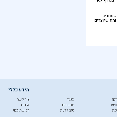
 בסוף לא
שמחריב
מה שיוצרים
ת" מזמין את
ים וחמישים
מידע כללי
וקן
סגנון
צור קשר
צש
מתכונים
אודות
בת
טוב לדעת
רכישת מנוי