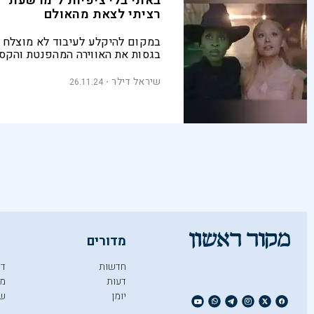
באתי בלי ציפיות ל"מרשעת" -
רציתי לצאת מהאולם
במקום להיקלע לעיבוד לא מוצלח 
בגסות את האווירה המהפנטת והקסו
בדרך כלל מחזות זמר טובים, "מרשע
יושבי האולם למסע קסום של שעתי
שיראל דילר
26.11.24
דקות
מדורים
חדשות
די
דעות
מו
יומן
ש