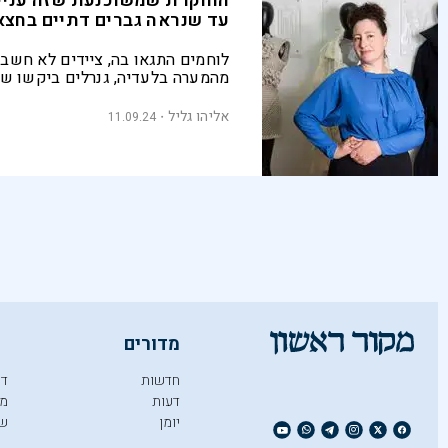
החוקרת שמשוכנעת שזה עניין
עד שנראה גברים דתיים בחצא
לוחמים התגאו בה, ציידים לא חשב
מהמערה בלעדיה, גנרלים ביקשו ש
אותה עוד קצת. אז איך דווקא החצ
לסמל של נשיות צנועה ושמרנית? ד
אליהו גליל
11.09.24
גץ–סלומון, שחקרה את תולדות פר
האהוב שמירר את חייה, משוכנעת 
תחזור בגדול לארון הבגדים של כל 
ואפילו למדף של הגברים הדתיים
מדורים
חדשות
די
דעות
מו
יומן
ש