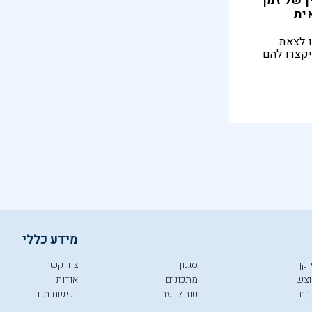
 של זמן
ית
ו לצאת
יקצרו להם
אית הפכה
"ר רחל
יט הלבוש
שהחצאית עוד
המגדרים,
מידע כללי
וקן
סגנון
צור קשר
צש
מתכונים
אודות
בת
טוב לדעת
רכישת מנוי