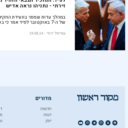
לפיד: המזכיר הצבאי הזהיר מ
זירתי - נתניהו נראה אדיש
במהלך עדות שמסר בוועידת החקיר
של ה-7 באוקטובר לפיד אמר כי 
מהמזכיר הצבאי הקודם, אבי גיל, ע
התחממות במספר זירות אויב. למרות 
עמיאל ירחי
29.08.24
לדבריו לא ייחס חשיבות יתרה לדבר
מדורים
חדשות
די
דעות
מו
יומן
ש