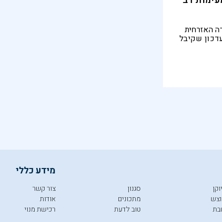
עימות רב
ה האזרחית
בעדכון שקיבל
לה שישנה
זאת, נתניהו
ים
מידע כללי
וקן
סגנון
צור קשר
צש
מתכונים
אודות
בת
טוב לדעת
רכישת מנוי