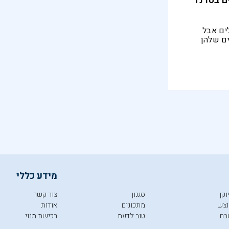
ם בטרנד
ים אבל
ים שלהן
מידע כללי
וקן
סגנון
צור קשר
צש
מתכונים
אודות
בת
טוב לדעת
רכישת מנוי