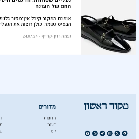
נעליים שטוחות: הדגמים היפי
החם של העונה
אומנם המקור קיבל אין־ספור גלגול
הבסיס נשמר: כולן רוצות את הנעלי
שטוחות
נעמה רוזן-קרייף
24.07.24
מדורים
חדשות
די
דעות
מו
יומן
ש