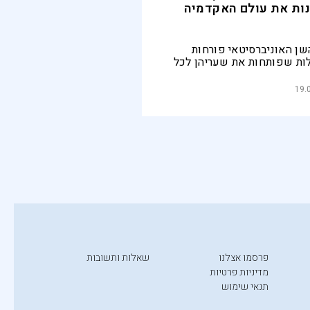
ות את עולם האקדמיה
שן האוניברסיטאי פורחות
ות שפותחות את שעריהן לכל
ת לבוגריהן תארים ואופק
 פריחתם של מוסדות אלה היא
19.
 הדור הבא במשק הישראלי
פרסמו אצלנו
שאלות ותשובות
מדיניות פרטיות
תנאי שימוש