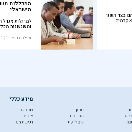
המכללות משנ
הישראלי
ם בצד השני
 אקדמיה
למרגלות מגדל ה
ה, משתפים
ומשגשגות מכלל
ים איך אפשר
המגזרים ומעניקו
אקדמי ומקצועי.
איילת כהנא
03.23
ההבטחה לקידום
מידע כללי
וקן
סגנון
צור קשר
צש
מתכונים
אודות
בת
טוב לדעת
רכישת מנוי