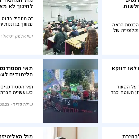
טורנטים
מול המחסור ב
חלשות
לחינוך לא מא
זה מתחיל בכוס 
נמשך בגוננות ית
הכנסת הראה
נמוך יחסית לשכ
כלוסייה של
מתמודדים היום, 
ובין חלקם
ישי אלמקייס־אלרם
אבל השליחות במ
את הסטודנטים ה
 לאו דווקא
תאי הסטודנטי
הלימודים לער
ך על הקשר
תאי הסטודנטים 
ון השטח כבר
כשעשייה חברתית
 מגמות
הזדמנות לעצב א
י הציונות
הלימוד. האקדמי
שילה פריד
.03.23
בוהה בתחומי
חיים ובועטים, ש
ם שפרצו את
ממד למירוץ אחר
מיינסטרים,
ים
בחירת
מול האליטיזם