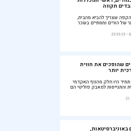
מורים, ראשי המכללות
בדים תקווה
הקפה שצריך להביא מהבית,
ר של הורים ומסתיים בשכר
ר הממוצע במשק. מורים
יותר מתמיד, עם אתגרים קשים,
23.03.23
קצוע ההוראה עדיין מושכת
צעירים אל האתגר
ם שהופכים את חווית
כית יותר
תמיד היו חלק מהנוף האקדמי
 והתגייסות למאבק פוליטי הם
ת עולם הערכים דרך מוסדות
ה הישראלית מלאה בשלל תאים
21
מזמינים כל סטודנט להוסיף
 התואר הנכסף
 באוניברסיטאות,