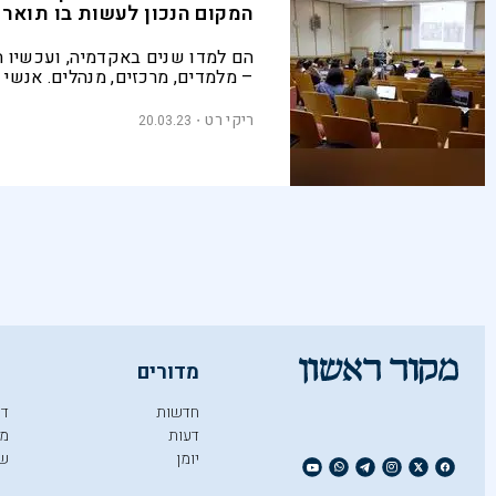
המקום הנכון לעשות בו תואר
הם למדו שנים באקדמיה, ועכשיו ה
– מלמדים, מרכזים, מנהלים. אנשי
בכירים משרטטים את הדרך להצלח
בטיפים להצלחה בלימודים, ומספר
ריקי רט
20.03.23
לעבור את שנות התואר בשלום
מדורים
חדשות
די
דעות
מו
יומן
ש