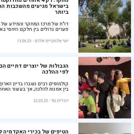
מחקר: רק 4 אחוזים מהדוק
בישראל מגיעים מהשכבות ה
ביותר
דו"ח של מרכז המחקר והמידע של 
פערים גדולים בין חלקם היחסי באו
אשכולות סוציו-אקונומיים נמוכים 
במוסדות האקדמיים
ישי אלמקייס־אלרם
13.06.23
הגבולות של יוצרים דתיים הם
לפי ההלכה
קולמוסים רבים נשברו בדיון הארו
בין אמנות להלכה, אך בעשור האחר
מדבר בעד עצמו – בתיכונים דתיים
אמנות הן דבר שבשגרה, ורבים מבוגר
יהודית טל
22.03.23
הדתית הם בוגרי מוסדות להשכלה ג
האמנות. נפגשנו עם שלושה יוצרי
דרכה של האמנות במגזר הדתי אל ה
וגילינו שהגבולות לאו דווקא הלכתי
הטיפים של בכירי האקדמיה ל