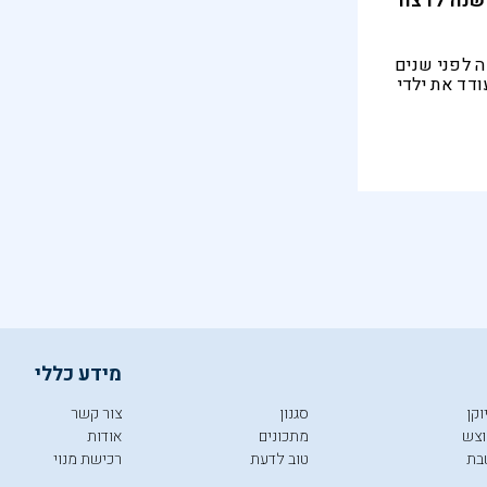
נה לבנון הספיקה לציין 15 שנה לרצח
 לפני שנים
דד את ילדי
מידע כללי
וקן
סגנון
צור קשר
צש
מתכונים
אודות
בת
טוב לדעת
רכישת מנוי