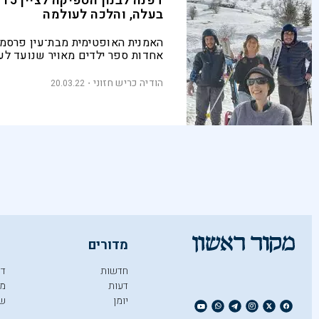
דפ
בעלה, והלכה לעולמה
האמנית האופטימית מבת־עין פרסמה
אחדות ספר ילדים מאויר שנועד לעו
משפחות השכול
הודיה כריש חזוני
20.03.22
מדורים
חדשות
די
דעות
מו
יומן
ש