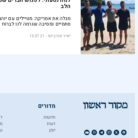
למה נסעתי: לפגוש חברים שפ
הלב
מגלה את אמריקה: מטיילים עם יוהר
סתמיים ומסיבה שגרמה לנו לברוח
יאיר אורביטו
15.07.21
מדורים
חדשות
די
דעות
מו
יומן
ש