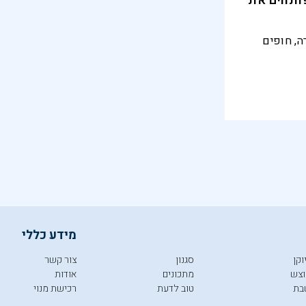
ותחים את
ה, חופים
מידע כללי
וקן
סגנון
צור קשר
צש
מתכונים
אודות
בת
טוב לדעת
רכישת מנוי