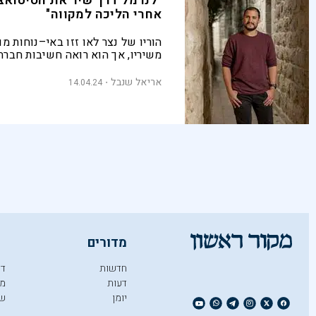
"לנרמל דרך שיר את הסיטואצי
אחרי הליכה למקווה"
הוריו של נצר לאו זזו באי–נוחות מ
משיריו, אך הוא רואה חשיבות חברת
על נושאים נפיצים כמו הליכה למקו
הנידה. יחד עם זאת, שירה בפייסבוק
אריאל שנבל
14.04.24
פופוליסטית מדי, והוא מעדיף שיד
באיטיות, גם על חשבון מספר הקור
מדורים
חדשות
די
דעות
מו
יומן
ש