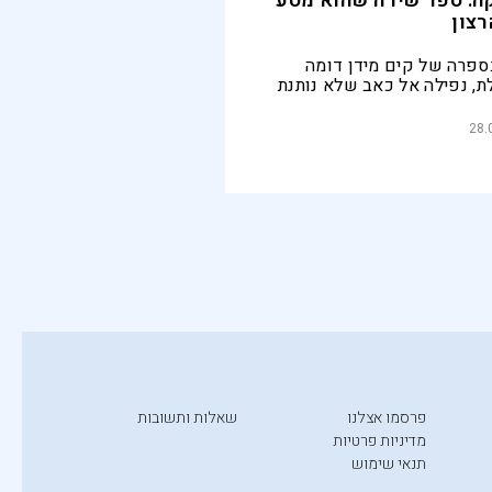
ה: ספר שירה שהוא מסע
צון
בספרה של קים מידן דומה
ת, נפילה אל כאב שלא נותנת
 להיאחז בה. הגוף מתמוטט,
הצעקה שבקרביים
28.
פרסמו אצלנו
שאלות ותשובות
מדיניות פרטיות
תנאי שימוש