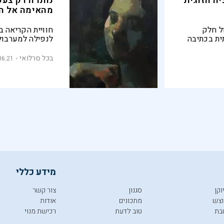
ה הזוגית
נותרה רק צעק
מהאימה אל הר
ול חלק
חוויית הקריאה 
ית בכתיבה
לנפילה למערבול
וה או ימי
שום נקודת משען
 נראית לו
כל שנותר הוא 
בכל סרלואי
06.21
פדפו בספרו
אים
מידע כללי
וקן
סגנון
צור קשר
צש
מתכונים
אודות
בת
טוב לדעת
רכישת מנוי