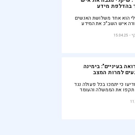
": שיקלי מגבה את איש
 בהדלפת מידע
לי הוא אחד משלושת האנשים
רה איש השב"כ את המידע
, איש השב"כ החשוד "חשף כי
מה, ראש שירות הביטחון
י
15.04.25
ול אובססיבי אחרי שר מכהן"
ואה בעיניים": בימינה
עים למרות המצב
יעו כי יתמכו בכל פעולה נגד
 תקפו את הממשלה והעומד
, המשיכו במגעים להקמת
11