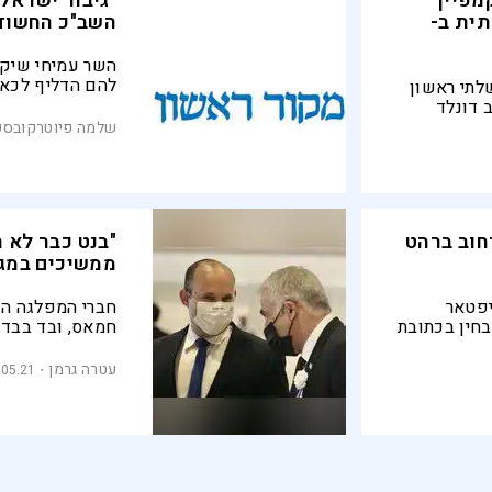
Make Truth Gr": קמפיין
"גיבור ישראל
ית ב-
השב"כ החשוד
השר עמיחי שיק
להם הדליף לכאו
לתי ראשון
המדובר. לדבריו
 ארה״ב דונלד
בעיצומה של מלח
 לחשוף את
שלמה פיוטרקובסק
הכללי עסוק בריג
ההטיה השיטתית נגד ישראל ב-BBC ובכלי
חוב ברהט
"בנט כבר לא ר
ממשיכים במג
יפטאר
חברי המפלגה הוד
חין בכתובת
חמאס, ובד בבד
חלק ניכר
בראשה. במקביל
לק מהחברה
ממשלת השינוי
עטרה גרמן
.05.21