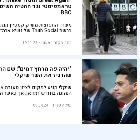
"eat Again
טראמפיסטי נגד ההטיה השיטת
BBC
משרד התפוצות משיק קמפיין ממש
ברשת Truth Social של נשיא
טראמפ. הקמפיין פורץ הדרך נועד
כתב מקור ראשון
19.11.25
תקשורת נוספים בעולם
"יהיה פה מרחץ דמים": שם הר
שהרגיז את השר שיקלי
שיקלי הגיע למקום לציון סעודת א
הנהוגה בחודש רמדאן, אך כאשר הב
המבנה "רחוב פלסטין", הוא הקדיש 
מדבריו לשוחח על ההזדהות של ח
שילה פריד
08.04.24
הבדואית עם הפלסטינים