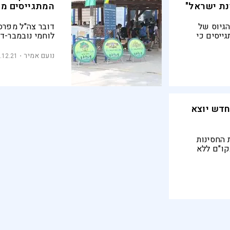
נת ישראל"
המתגייסים ממ
הגיוס של
דובר צה"ל מפרס
גייסים כי
לוחמי נובמבר-ד
ת - צה"ל
ת ללכידות"
נועם אמיר
.12.21
חדש יוצא
 החסינות
קו"ם ללא