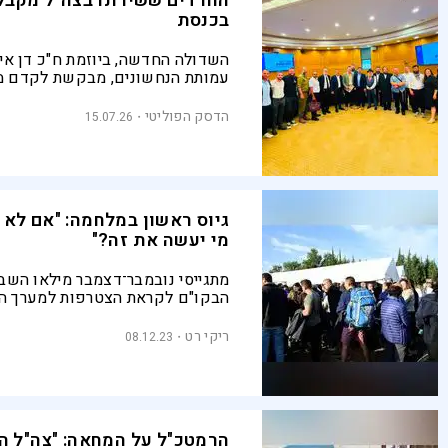
החרדים ששירתו בצה"ל מקבל
בכנסת
השדולה החדשה, ביוזמת ח"כ דן איל
עמותת הנחשונים, מבקשת לקדם מ
למשרתים חרדים גם אחרי השחרור:
השכלה, בריאות נפש, משפחה וקהיל
הדסק הפוליטי
15.07.26
לא יכולה לסיים את האחריות שלה ב
השחרור”
גיוס ראשון במלחמה: "אם לא נ
מי יעשה את זה?"
מתגייסי נובמבר־דצמבר מילאו השב
הבקו"ם לקראת הצטרפות למערך הל
ובליבם חשש לצד אמונה גדולה: "המ
משמעותי' הן כבר לא קלישאה"
ריקי רט
08.12.23
הרמטכ"ל על המחאה: "צה"ל ה