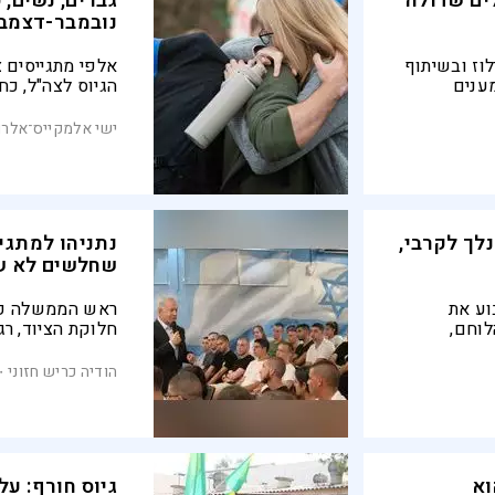
ים שדולה
גברים, נשים, ע
נובמבר-דצמבר 25
וז ובשיתוף
אלפי מתגייסים צ
ענים
הגיוס לצה"ל, כ
 תעסוקה,
2025. מרכז
ה. “המדינה
אלפי פריטי ציוד,
ישי אלמקייס־אלרם
יום
לצד סופטשלים, 
לך לקרבי,
נתניהו למתגיי
שחלשים לא שו
וע את
ראש הממשלה פג
וחם,
חלוקת הציוד, רג
ילים 'שירות
מהם על התפקידי
בדבריו כי ישראל
הודיה כריש חזוני
מעצמתי בעולם - 
וא
גיוס חורף: על