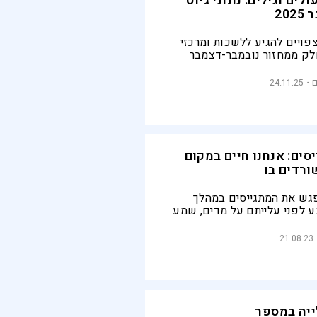
ולים וגילים: נתוני גיוס
20
פויים להגיע ללשכות ומרכזי
חלק ממחזור נובמבר-דצמבר
 ההספקה המטכ״לי הכין עשרות
 כולל מדים, כומתות ונעליים,
24.11.25
כפפות וחם־צוואר
סים: אנחנו חיים במקום
רדים בו
ש את המתגייסים במהלך
ע לפני עלייתם על מדים, שמע
ם אליהם הם מיועדים והוסיף
 היא "גורם עולה, אפילו
21.08.23
זה תלוי בצה"ל"
ייה במספר