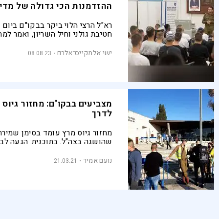
ההזדמנות הכי גדולה של מדי
רא"ל הרצי הלוי ביקר בבקו"ם ביום 
חטיבת גולני וחיל השריון, ואמר למת
"לא משנה מה קורה בחברה הישראלי
מגן על המדינה ומהווה דוגמה ומופ
ישי אלמקייס־אלרם
08.08.23
מצביעים בבקו"ם: מחזור גיוס 
לדרך
מחזור גיוס מרץ עומד בסימן שמירת
שהושגה בצה"ל. בתוכנית: הגעה לב
מלווים ומתן חיסונים לטירונים
נועם אמיר
21.03.21