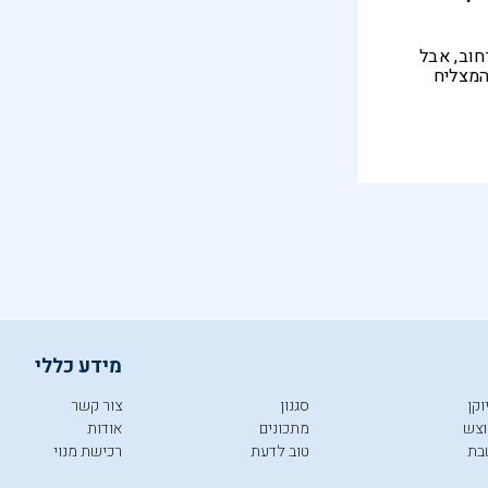
חוב, אבל
המצליח
ורה חרדי
 לאיש שכותב
ולט ללא
מידע כללי
וקן
סגנון
צור קשר
צש
מתכונים
אודות
בת
טוב לדעת
רכישת מנוי