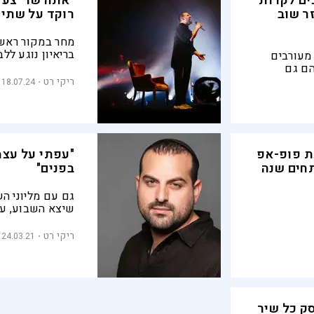
ים לקרות
"אתה שר 'צעד
ר שוב
רוקד על שתי 
מחר במקור ראשו
בריאיון נוגע ל
 מעורבים
מה שהעיניים ראו
הם גם
ואים פעיל
ריקי רט
18.07.24
ום ייחודי
את החוויה
 הוא מספר
ש נחמה,
יניים ראו
ת פופ-אפ
"עפתי על עצמ
תחים שנה
בפנים"
גם עם מליוני ה
שיצא השבוע, ע
תחילת הדרך
ריקי רט
24.03.21
ק כל שיר