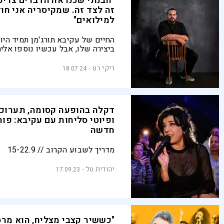
"הבנתי שכנראה הדברים צריכ
זה לצד זה. שמקיסריה אני חוז
למילואים"
החיים של עקיבא תורג'מן תמיד היו
ביצירה שלו, אבל עכשיו נוספו אלי
המלחמה ותוצאותיה. בין שירות מיל
בצפון לקריירה המוזיקלית, נוצר אלב
ריקי רט
18.07.24
ומופע ענק בקיסריה שמזקק לתוכו 
הרגשית הישראלית. בריאיון גלוי לב
על המפגש הטעון עם הקהל שמחפ
ועל ההתמודדות הנפשית עם מה שהע
דקלה בהופעה קסומה, תערוכ
ולעולם לא יוכלו לשכוח
ופיוטי סליחות עם עקיבא: פו
חדשה
מדריך לשבוע הקרוב // 15-22.9
יהודית טל
17.09.23
"כששיר קצבי מצליח, הוא מרס