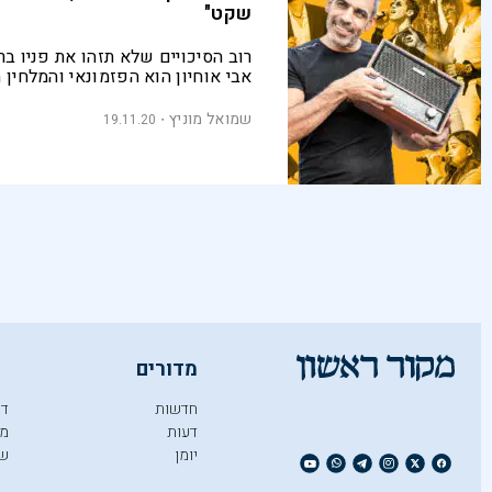
שקט"
רוב הסיכויים שלא תזהו את פניו בר
אבי אוחיון הוא הפזמונאי והמלחין 
בישראל. כך הילד שנשלח לתלמוד ת
ומעולם לא למד לקרוא תווים הפך
שמואל מוניץ
19.11.20
להיטים לזמרים המובילים בארץ וש
עוררין במצעד של גלגלצ
מדורים
חדשות
די
דעות
מו
יומן
ש