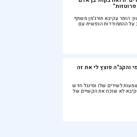
ים' ורואה בקהל בן אדם
פרוטזות"
ן: הזמר עקיבא תורג'מן משתף
לב על ההתמודדות הנפשית עם
 ולעולם לא יוכלו לשכוח
י והקב"ה פוצץ לי את זה
שמעות לשירים שלו וסינגל חדש
קיבא לא שוכח את הקשיים של