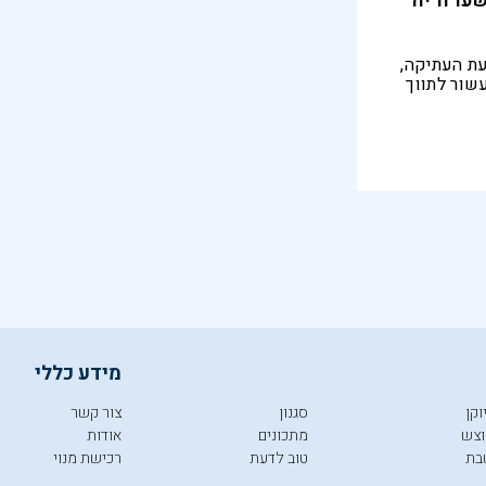
שערוריה
ת העתיקה,
שור לתווך
וצרים
שיתוף
קטעים
 שירים
התגליות נקנו
וף, רמאות
שינגטון
מידע כללי
וקן
סגנון
צור קשר
צש
מתכונים
אודות
בת
טוב לדעת
רכישת מנוי