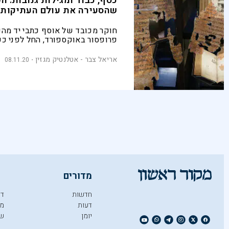
כסף, כבוד ומגילות גנובות: ה
שהסעירה את עולם העתיקות
חוקר מכובד של אוסף כתבי יד מהע
פרופסור באוקספורד, החל לפני כע
בין סוחרי פפירוסים מפוקפקים לא
ששכרה משפחה אמריקנית עשירה. 
אריאל צבר - אטלנטיק מגזין
08.11.20
הפעולה הניב ממצאים מדהימים, מ
קדומים של הבשורות הנוצריות ועד
אבודים של משוררת יוונית נשכחת. 
בהון עתק - ואז השמיים נפלו. על זי
והונאה עצמית ב"מוזיאון התנ"ך" בוו
מדורים
חדשות
די
דעות
מו
יומן
ש