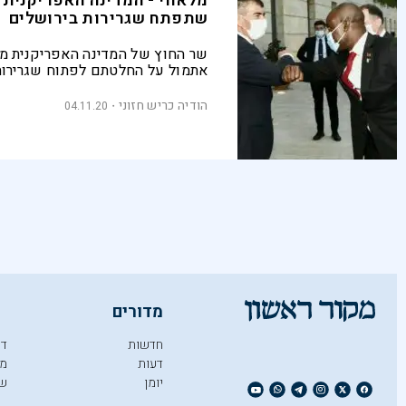
מלאווי - המדינה האפריקנית
שתפתח שגרירות בירושלים
שר החוץ של המדינה האפריקנית מל
אתמול על החלטתם לפתוח שגרירות 
שר החוץ אשכנזי: "החלטה זו היא ה
לקשר בין המדינות ולהתרחבות מעג
הודיה כריש חזוני
04.11.20
מדורים
חדשות
די
דעות
מו
יומן
ש