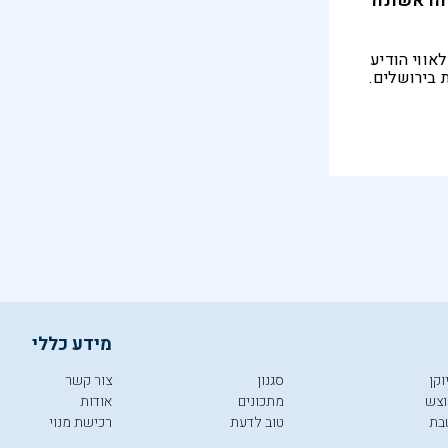
 הראשונה
אווי הודיע
בירושלים.
וכחה נוספת
ל השלום"
מידע כללי
וקן
סגנון
צור קשר
צש
מתכונים
אודות
בת
טוב לדעת
רכישת מנוי