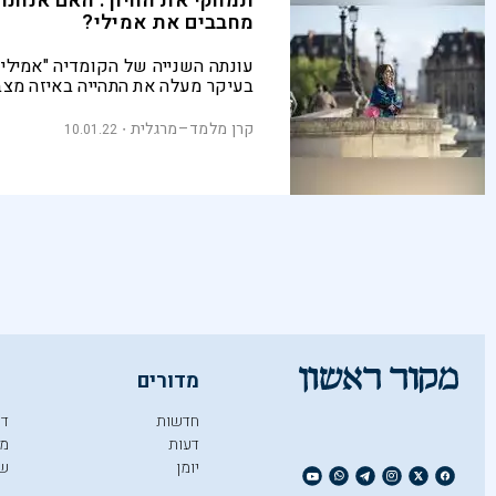
תמחקי את החיוך: האם אנחנו 
מחבבים את אמילי?
עונתה השנייה של הקומדיה "אמילי 
בעיקר מעלה את התהייה באיזה מצב
היינו בעונה הראשונה, שהצלחנו לי
קרן מלמד–מרגלית
10.01.22
מדורים
חדשות
די
דעות
מו
יומן
ש