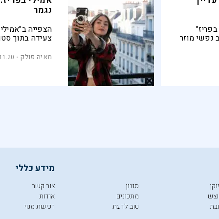
עדיין
אמילי בפריז:
נגמר
בפריז"
הצפייה ב"אמילי
 נפשי מוזר
צעידה בתוך סטו
הנות ממנה
סדרה עכשווית 
מאיה פולק
11.20
מידע כללי
וקן
סגנון
צור קשר
צש
מתכונים
אודות
בת
טוב לדעת
רכישת מנוי