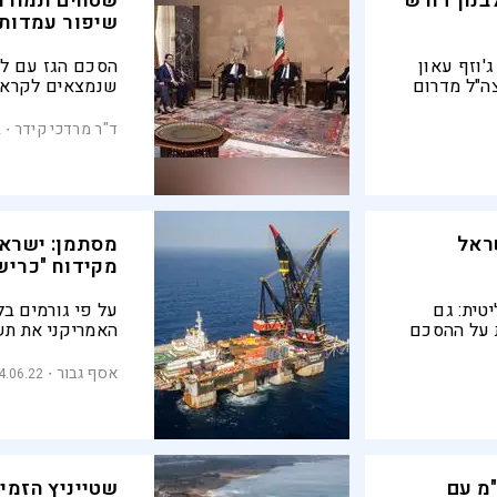
בנון דורש
שטחים תמורת 
שיפור עמדות
ג'וזף עאון
הסכם הגז עם לב
ה"ל מדרום
שנמצאים לקראת 
ומית לחיזוק
על המתווכים אי
עקרוניות בהסכם
ד"ר מרדכי קידר
2
ראל
מסתמן: ישראל
מקידוח "כריש
טית: גם
על פי גורמים בל
ת על ההסכם
האמריקני את תש
במשא ומתן על ה
בים התיכון, וממ
אסף גבור
4.06.22
לישראל להפיק ג
מסוימים
מ עם
שטייניץ הזמין