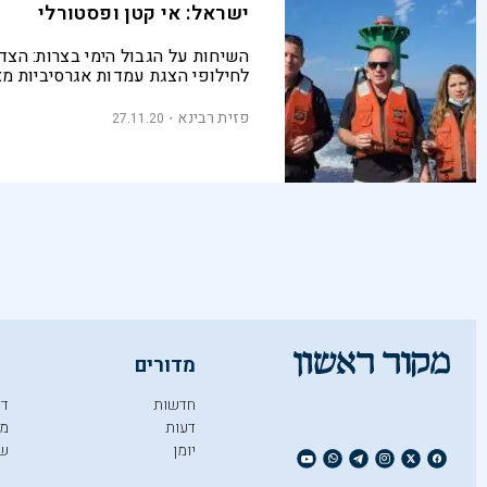
ישראל: אי קטן ופסטורלי
השיחות על הגבול הימי בצרות: הצד
לחילופי הצגת עמדות אגרסיביות מצ
שהפכו את האי תכלת מול חופי אכז
מחלוקת. השר שטייניץ: "הם נפגעים 
פזית רבינא
27.11.20
כבר קודחים בים ומוציאים גז"
מדורים
חדשות
די
דעות
מו
יומן
ש