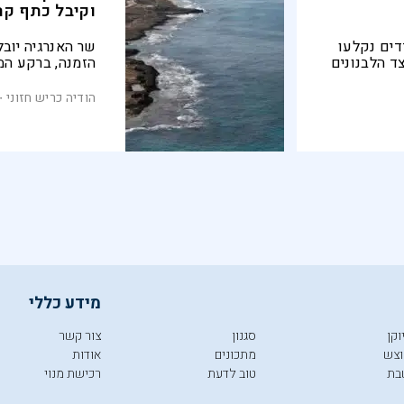
וקיבל כתף קר
דים נקלעו
שר האנרגיה יובל
ד הלבנונים
הזמנה, ברקע המ
יב לסלע
קו הגבול הימי. 
יותר. אנחנו
המעטה
הודיה כריש חזוני
מידע כללי
וקן
סגנון
צור קשר
צש
מתכונים
אודות
בת
טוב לדעת
רכישת מנוי