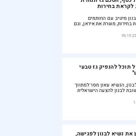
כסף, הסכם גז תמורת
 לקראת בחירות
נון מיטיב עם החותמים
בחירות, משרת את איראן, וגם
 אפשר לסמוך. חמש בעיות
 בין לפיד לנסראללה
06.10.2
 תוכל להנפיק גז טבעי
"
בנון, הנשיא עאון מסר למתווך
ובת לבנון להצעה הישראלית
פקת הגז הטבעי מהקידוחים
נה עולה כי הלבנונים יאפשרו
1
ז מהשדה, אך תחת תנאים
 את נשיא לבנון לפגישה,