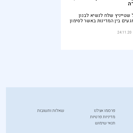
ה
 שטייניץ שלח לנשיא לבנון
געים בין המדינות באשר לסימון
אלא שזה לא התלהב, בלשון
24.11.20
פרסמו אצלנו
שאלות ותשובות
מדיניות פרטיות
תנאי שימוש