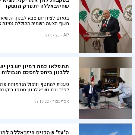
בעקבות לחץ אמריקני: נשיא ל
שחיזבאללה יתפרק מנשקו
בנאום לציון יום צבא לבנון, הנשיא 
חשף הצעה רשמית הכוללת נסיגת צ
לבנון, שחרור אסירים ותוכנית בינלא
הצבא
AP
31.07.25
תתפלאו כמה דמיון יש בין יש
ללבנון ביחס להסכם הגבולות
טענות למחטף וניצול הזדמניות פולי
לפיד וגם נשיא לבנון חטפו ביקור
שהושג
אסף גבור
03.10.22
ה"עז" שהכניס חיזבאללה למו"