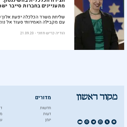
הצירה הכלכלית בוושינגטון: "
מתעניינים בחברות סייבר ישר
שליחת משרד הכלכלה יפעת אלון־
עם מקבילה האמירותי סעוד אל נווא
על שיתוף הפעולה הכלכלי בין המדי
"האמירותים מתעניינים מאוד בחדשנ
הודיה כריש חזוני
21.09.20
רצון להשקיע בישראל"
מדורים
חדשות
די
דעות
מו
יומן
ש