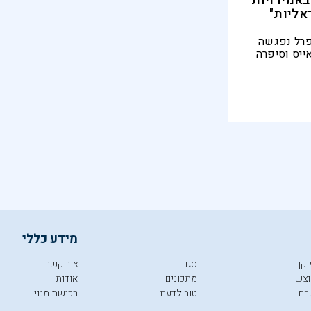
באמירויות
אליות"
פרל נפגשה
ייס וסיפרה
נות:
ות, ויש להם
מידע כללי
וקן
סגנון
צור קשר
צש
מתכונים
אודות
בת
טוב לדעת
רכישת מנוי