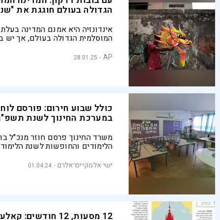
עם בובות דרקון: המדינה המו
הגדולה בעולם חוגגת את "שנ
אינדונזיה היא אמנם המדינה בעלת 
המוסלמית הגדולה בעולם, אך יש בה
אנשים ממוצא סיני. רבים מהם התא
בוהור כדי לפתוח את "ראש השנה הי
AP
28.01.25
מסורתית וייחודית
כולל שבוע חירום: פורסם לוח
במערכת החינוך לשנת תשפ"ה
משרד החינוך פרסם חוזר מנכ"ל בו 
הלימודים והחופשות לשנת הלימודי
במרץ 2025 יתקיים שבוע חירום
התגוננות ארצי במוסדות החינוך
ישי אלמקייס־אלרם
01.04.24
12 מסעות, 12 חודשים: ק