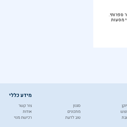
 ספרותי.
י מסעות
קים מבט
 עם העורך
מידע כללי
וקן
סגנון
צור קשר
צש
מתכונים
אודות
בת
טוב לדעת
רכישת מנוי