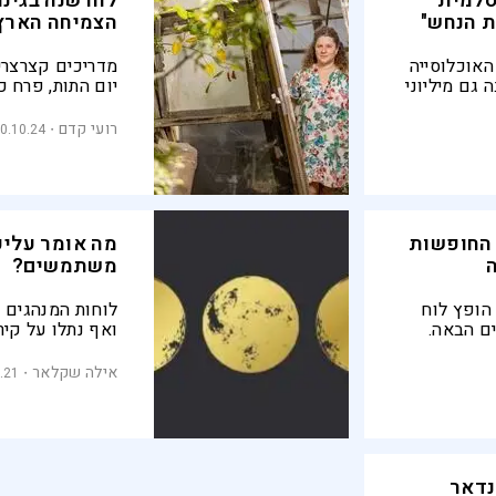
סלמית
לוח שנה בגינ
ת הנחש"
הצמיחה הארץ
האוכלוסייה
מדריכים קצרצרים
 גם מיליוני
יום התות, פרח כ
ספו בעיר
כואבים: אילנה שט
רחי" - בדרך
המאויר, הופכת 
רועי קדם
0.10.24
יפהפיים שינבטו 
בשנה הבאה. חוב
כיצד היא עמלה ע
הרעיונות, מסבי
בחקלאות, ומדבר
 החופשות
מה אומר עליכ
ללמד אותנו על 
משתמשים?
הופץ לוח
לוחות המנהגים
ם הבאה.
ואף נתלו על קירו
, שיכלול תרגיל
השקפות עולם ומ
בולטת לכך היא ה
אילה שקלאר
.21
הוותיק של מוסדו
שמתפרסם מטעם
אלענדאר