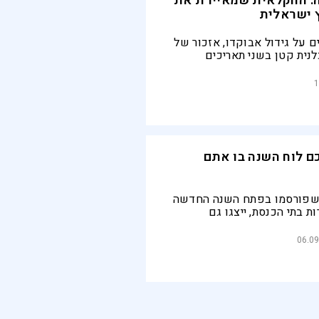
ה: החקלאית שמאיירת את
 ישראלית
 על גידול אבוקדו, אזכור של
לנית קטן בשני תאריכים
יין, יוצרת "לוח שנה בגינה"
מה שנראה כאנקדוטות לפירות
1
בדיוק ביום ובשבוע הנכונים
בת הטבע והמאיירת מספרת
ל ליקוטם, סינונם ועיבודם של
רה על שורשי העיסוק שלה
ת על מה שצמחים יכולים
ם לוח השנה בו אתם
נחמה
 שפורסמו בפתח השנה החדשה
ת בתי הכנסת, ייצגו גם
אבקים אידיאולוגיים. דוגמה
תחרות ההיסטורית בין הלוח
06.09
ת עץ חיים, ללוח הציוני־דתי
 היכל שלמה