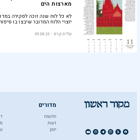
מארצות הים
לא כל לוח שנה זוכה לסקירה במדור
יוצרי הלוח המדובר שיבצו בו סיפור
קצרצרים מתורגמים מיידיש, המספ
מרתק על כותביהם, כולל ראיון קצר
עלית קרפ
09.08.20
מדורים
חדשות
די
דעות
מו
יומן
ש