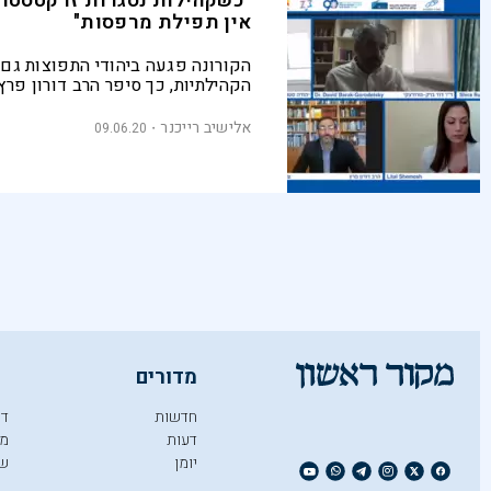
"כשקהילות נסגרות זו קטסטרו
אין תפילת מרפסות"
הקורונה פגעה ביהודי התפוצות גם
הקהילתיות, כך סיפר הרב דורון פר
ערבות הדדית בוועידת מקור ראשון. 
רודרמן הוסיפה שמדינת ישראל צרי
אלישיב רייכנר
09.06.20
פרקטיקות עם הקהילות היהודיות וג
בהיבט הכלכלי
מדורים
חדשות
די
דעות
מו
יומן
ש