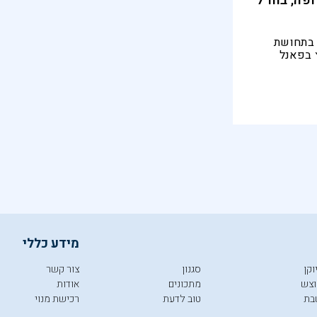
פה, בחו"ל
 בתחושת
ץ בפאנל
מנכ"לית קרן
כה לחלוק
ם לסייע
מידע כללי
וקן
סגנון
צור קשר
צש
מתכונים
אודות
בת
טוב לדעת
רכישת מנוי