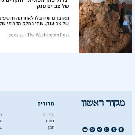
"גדול כמו מכונית": חוקרים גיל
של צב ים ענק
מאובנים שהתגלו לאחרונה חושפים
של צב ענק, שחי בחלק הדרומי של 
אמריקה. בין הממצאים: אורכו הגי
מטרים ועל גבו היו קרניים
The Washington Post
20.02.20
מדורים
חדשות
די
דעות
מו
יומן
ש