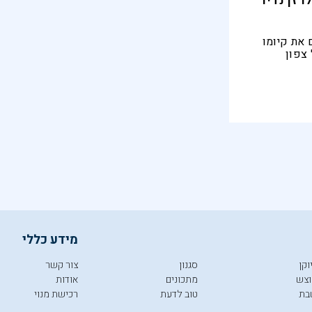
ו זן נדיר
 את קיומו
צפון
ע לכשלושה
מידע כללי
וקן
סגנון
צור קשר
צש
מתכונים
אודות
בת
טוב לדעת
רכישת מנוי