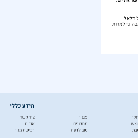
שראלים:
 דלאל
בה כי למרות
בעקבות
תירה
מידע כללי
וקן
סגנון
צור קשר
צש
מתכונים
אודות
בת
טוב לדעת
רכישת מנוי