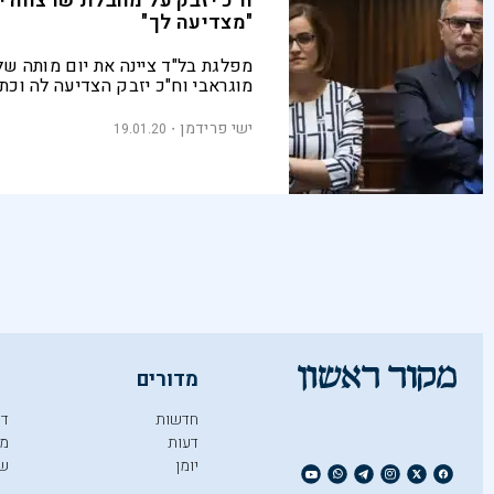
ח"כ יזבק על מחבלת שרצחה י
"מצדיעה לך"
מפלגת בל"ד ציינה את יום מותה של
מוגראבי וח"כ יזבק הצדיעה לה וכת
20 שנותיה היא הספיקה לא מעט. 
הפירסומים בן גביר מבקש להגיש ע
ישי פרידמן
19.01.20
לפסילת המפלגה עצמה
מדורים
חדשות
די
דעות
מו
יומן
ש