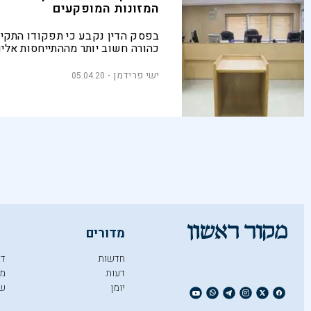
המזונות המופקעים
בפסק הדין נקבע כי תפקודו התקי
כהורה חשוב יותר מההתייחסות אליו
"כספומט". "עולם הפסיקה הושפע 
חסרות בסיס השולטות אצל שופטים 
ישי פרידמן
05.04.20
משפחה"
מדורים
חדשות
די
דעות
מו
יומן
ש