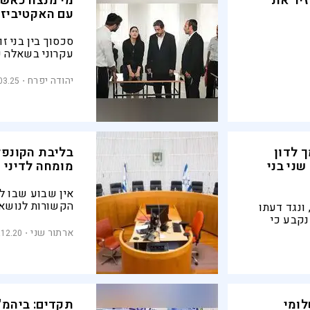
יר את
מי מנצח כאשר
עם האקטיביזם
סכסוך בין בני זו
עקרוני בשאלה ע
המחוקק, וקיומ
מקבילות במדינה
יהודה יפרח
03.25
ך לדון
בליבת הקונפלי
ני בני
מומחה לדיני
אין שבוע שבו ל
הקשורות לנושא
 ונגד דעתו
ועדיין, זהו תחו
נקבע כי
מובהקת במינויי
רבניים
ארתור שני
.12.20
 חלה בכל
לומי
תקדים: ביהמ"