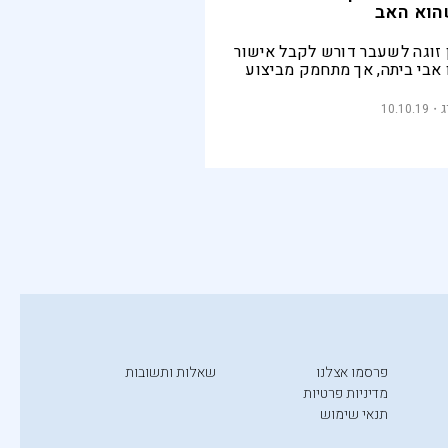
הוא האב
 זוגה לשעבר דורש לקבל אישור
 אבי ביתה, אך מתחמק מביצוע
קביעה כזו. עורך דינה של
יצה"
ג
10.10.19
פרסמו אצלנו
שאלות ותשובות
מדיניות פרטיות
תנאי שימוש