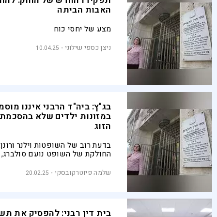
תפקידו החדש של החוק: להחז
האבות הביתה
מצע של יחסי כוח
ניצן כספי שילוני
10.04.25
בג"ץ: ביה"ד הרבני איננו מוסמ
במזונות ילדים שלא בהסכמת ש
הזוג
בדעת רוב של השופטות וילנר ורונן,
החולקת של השופט נועם סולברג, 
הלכת שרגאי – המונעת מבתי הדין ה
לרכוש סמכות לדון בתביעת מזונות,
שלמה פיוטרקובסקי
20.02.25
סוגי תביעות אלו
בית דין רבני: להפסיק את תש