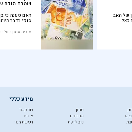
שטרם הוכח ש
ן של האב
האם טענה כי בן
 כאל
סופי בדבר היותו
מקונספציות
הבדיקה הנחוצה ל
ודייני
האם: "החלטה אמ
מוריה אסרף-וולבר
מידע כללי
וקן
סגנון
צור קשר
צש
מתכונים
אודות
בת
טוב לדעת
רכישת מנוי