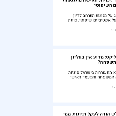
 זכויות האישה מתנגשות
 השיפוטי
ג על מזונות התרחב לדיון
ל אקטיביזם שיפוטי, כוונת
ן של שתי מערכות משפט
 אחת
05.
קט: מדוע אין בעליון
 משפחה?
א מתעוררות בישראל סוגיות
 המשפחה והמעמד האישי.
ם משפטי הסובל מנחיתות
ם לערכאה העליונה
17
ש הורה לעקל מזונות ממי