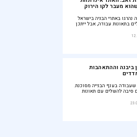
 זאב: האתר אינו תחת
הוא מעבר לקו הירוק
 נהרגו באתרי הבניה בישראל
40 פועלים בתאונות עבודה, אבל ייתכן
רית היום כלל לא יכנסו
ן כללי הבטיחות בישראל
12
בניה אינם חלים בהתיישבות
, מרכזת הקואליציה למניעת
מרה כי "הקבוצה למאבק
תעשייה פנתה פעמים רבות
 לתקן מחדל חמור זה אולם
 ביבנה וההתאהבות
יין"
דדים
 שעבודה בענף הבנייה מסוכנת.
ם סיבה להשלים עם תאונות
נייה, שרובן ככולן יכלו להימנע
ומת לב. מדור השבוע
23.