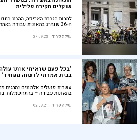
התאונה באשדוד: במשרד העב
שוקלים חקירה פלילית
למרות הגברת האכיפה, ההרוג היום ה
ה-36 שנהרג בתאונות עבודה באתרי
מתחילת שנת 2023, אותו מס
שנהרגו באתרי בנייה בכל השנה שע
שילה פריד
27.09.23
"בכל פעם שראיתי אותו עולה 
בבית אמרתי לו שזה מפחיד"
עשרות פועלים אלמונים נהרגים מד
בתאונות עבודה – בהתחשמלות, בדר
בפגיעה מכלי עבודה ועוד. זהו סיפ
מהם: הרב זכריה זנ
שילה פריד
02.08.21
בית הכנסת ניסנית באשקלון הכתירה
במשך העשור האחרון. לפני כשבועי
יום חול בין תפילת שחרית לשיעור ה
הוא יצא בבגדי פועל לעבודת יומו, 
שעבד עליו התמוטט תחתיו