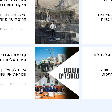
ודה
התאונה בגבעת
פיקוח משום ש
וא הינו
מאז תחילת השנה
 בנייה
קרוב ל-
פר של הרוגים
כי ההרוגים מהתק
ברה
לסטטיסטיקה, שכ
שילה פריד
.12.22
הנוגעים לאתרי ה
ביו"ש. הדס תגרי
תאונות עבודה א
בתאונות בניין ו
לממשלה בדרישה
על סולם
קריסת העגורן
דבר לא נעשה בענ
הישראלית במ
י שנה
אין חולק על כך
יסה,
עם זאת, אין שו
ורו של אחד
שקורות באתרי הב
דני, בן 65 במותו, שקהילת
עם מעט יותר תש
דרור מרמור
05.19
 אותו לרבה
במספרים
ים, כמו בכל
תורה בערב,
ונהרג כשהגג