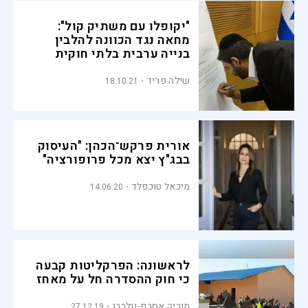
"יקופלו עם משתיק קול":
מחאה נגד הכוונה להלבין
בנייה ערבית בלתי חוקית
שילה פריד
18.10.21
אורית פרקש־הכהן: "העיסוק
בבג"ץ יצא מכל פרופורציה"
מיכאל טוכפלד
14.06.20
לראשונה: הפרקליטות קבעה
כי חוק ההסדרה חל על מאחז
מוריה אסרף-וולברג
27.12.19