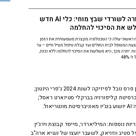
בשורה לשורדי שבץ מוחי: כלי AI חדש
ש את הסיכוי להחלמה
 ראשוני עולה כי הטכנולוגיה מקצרת משמעותית את הזמן
געת המטופל לבית החולים ועד קבלת טיפול מציל חיים – עד
דקות. יתרה מכך, היא משלשת את הסיכוי להחלמה ללא נכות,
בין החותמים: "סנדק ה־AI" וחתן פרס נובל לפיזיקה לשנת 2024 ג׳פרי הינטון;
רסיטת קליפורניה בברקלי סטיוארט ראסל;
ול.
ות נוספות: המיליארדר, מייסד קבוצת וירג׳ין
ל סטיב ווזניאק, לשעבר יועצו של נשיא ארה"ב