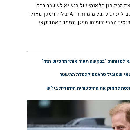
עצת הביטחון הלאומי של הנשיא לשעבר ברק
אובמה, סוזן רייס. היוזמה זוכה גם לתמיכתו של מומחה ה־AI של הוותיקן פאולו
נסיך הארי ורעייתו מייגן, והזמר האמריקאי
א למנוחות: "בבקשה תעיר אותי מהסיוט הזה"
שאי שמוביל טראמפ להפלת המשטר
מנסה למחוק את ההיסטוריה היהודית ביו"ש