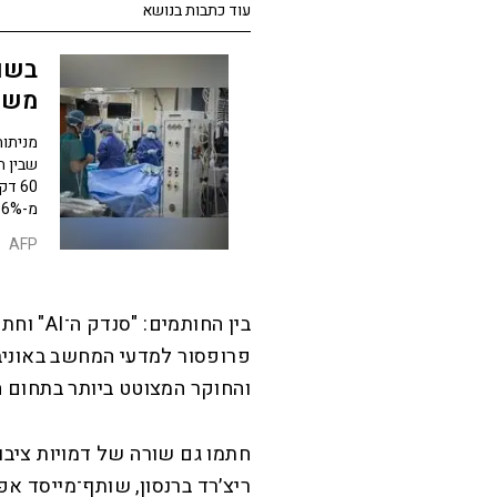
עוד כתבות בנושא
משל
מניתוח
שבין ה
60 
מ-16% ל-48%
AFP
פרופסור למדעי המחשב באוניב
והחוקר המצוטט ביותר בתחום ה־AI יושוע בנג׳יו מאוניברסיטת מונטריא
חתמו גם שורה של דמויות ציבורי
ריצ׳רד ברנסון, שותף־מייסד אפ