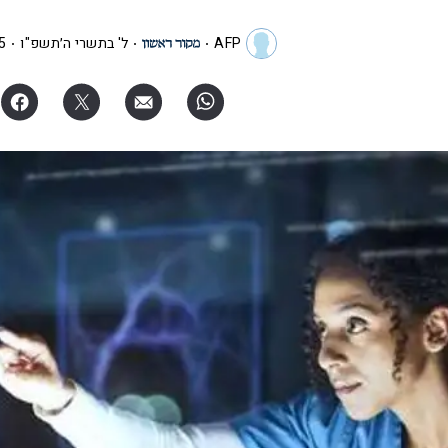
AFP
ל' בתשרי ה׳תשפ"ו
03