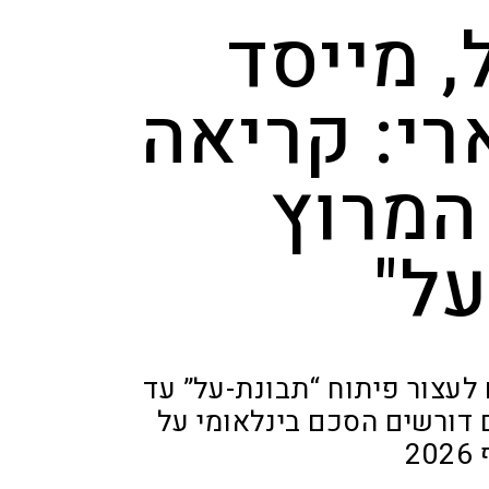
, מייסד
רי: קריאה
המרוץ
על"
וראים לעצור פיתוח “תבונת-על” עד
 דורשים הסכם בינלאומי על
2