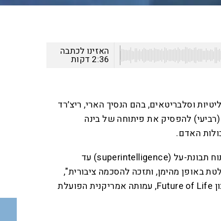
האזינו לכתבה
2:36
דקות
ויות פוליטיות וסלבריטאים, בהם הנסיך הארי, ריצ׳רד
ם (רביעי) להפסיק את פיתוחה של בינה
ולות האדם.
"היוזמה קוראת לאיסור על פיתוח תבונת-על (superintelligence) עד
טת באופן מהימן, ותזכה להסכמה ציבורית",
נכתב במכתב פתוח שפרסם מכון Future of Life, עמותה אמריקנית הפועלת