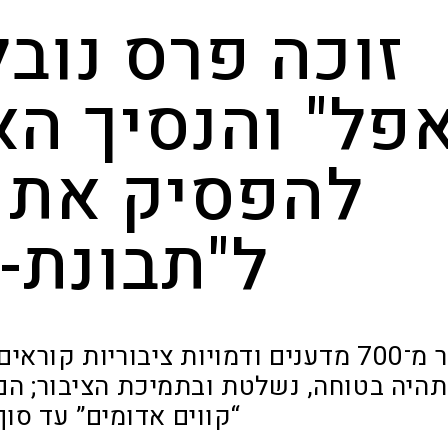
זוכה פרס נובל
פל" והנסיך הא
להפסיק את 
ל"תבונת-
יותר מ־700 מדענים ודמויות ציבוריות ק
היה בטוחה, נשלטת ובתמיכת הציבור; הם
“קווים אדומים” עד סוף 026