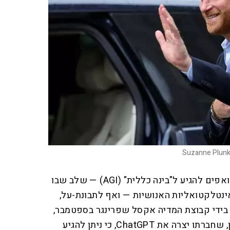
Suzanne Plunk
מרבית מפתחי ה־AI הגדולים שואפים להגיע ל"בינה כללית" (AGI) — שלב שבו
 האינטלקטואליות האנושיות — ואף לתבונת-על,
 בידי קבוצת המדיה אקסל שפרינגר בספטמבר,
אמר מנכ"ל OpenAI סם אלטמן, שחברתו יצרה את ChatGPT, כי ניתן להגיע