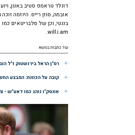
דונלד טראמפ סטיב באנון, ויו
בננטי, וכן של סלבריטאים כמו ה
will.i.am.
עוד כתבות בנושא
רס"ן הראל בירנשטוק ז"ל הוב
קובה על הכוונת: המבצע הח
אונסק"ו נוהג כמו דאע"ש - ו