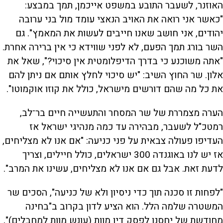
האוזנר, לשעבר התובע במשפט אייכמן, תמך במבצע:
"כאשר אני רואה את האויב הנאצי עומד מול בני ערובה
יהודים, אני חושב שאנו חייבים לעשות את המאמץ". גם
השר בורג תמך הפעם, לא לפני שווידא כי אין ברירה אחרת.
"אתה משוכנע כי בדרך הדיפלומטית אין סיכוי?", שאל את
אלון. שר החוץ השיב: "יש סיכוי לחלץ אותם אם ניתן להם
את כל מה שהם דורשים מישראל, כולל את קוזו אוקמוטו".
הערה מצמררת של שר המסחר והתעשייה חיים בר־לב,
רמטכ"ל לשעבר, מבהירה עד כמה מנהיגי ישראל אז
העדיפו פעולה צבאית על פני כניעה: "אם אנו לא מצליחים,
אז יש לנו באוגנדה 300 ישראלים, כולל חיילים, וצריך
לדעת זאת. אבל גם אם אנו לא מצליחים, עשינו את המרב".
"לפחות זו סכנה תוך כדי ניסיון ולא של כניעה", הסכים שר
המשטרה שלמה הלל. הוא הציע לדון בקרוב ב"בחינה
מחודשת של יחסנו לפסק דין מוות (עונש מוות למחבלים)",