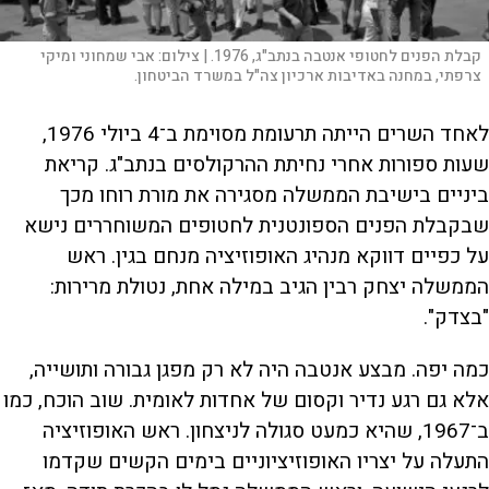
קבלת הפנים לחטופי אנטבה בנתב"ג, 1976. |
צילום:
אבי שמחוני ומיקי
צרפתי, במחנה באדיבות ארכיון צה"ל במשרד הביטחון.
לאחד השרים הייתה תרעומת מסוימת ב־4 ביולי 1976,
שעות ספורות אחרי נחיתת ההרקולסים בנתב"ג. קריאת
ביניים בישיבת הממשלה מסגירה את מורת רוחו מכך
שבקבלת הפנים הספונטנית לחטופים המשוחררים נישא
על כפיים דווקא מנהיג האופוזיציה מנחם בגין. ראש
הממשלה יצחק רבין הגיב במילה אחת, נטולת מרירות:
"בצדק".
כמה יפה. מבצע אנטבה היה לא רק מפגן גבורה ותושייה,
אלא גם רגע נדיר וקסום של אחדות לאומית. שוב הוכח, כמו
ב־1967, שהיא כמעט סגולה לניצחון. ראש האופוזיציה
התעלה על יצריו האופוזיציוניים בימים הקשים שקדמו