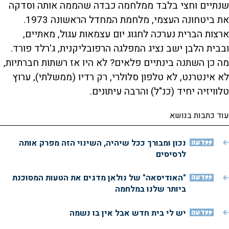
שנתיים וחצי בלבד ממלחמה כבדה שהממה אותה וסדקה
את ביטחונה העצמי, מלחמת המחדל הראשונה 1973.
ארצות הברית נערכה לחגוג יום עצמאות עגול, מאתיים,
ובבית הלבן ישב נציג המפלגה הרפובליקנית, ג'רלד פורד.
מה כן השתנה בינתיים פלאים? לא היו אז רשתות חברתיות,
לא אינטרנט, לא טלפון סלולרי, רק רדיו (ממשלתי), ערוץ
טלוויזיה יחיד (כנ"ל) והרבה עיתונים.
עוד כתבות בנושא
דעה
נכון ומבורך ככל שיהיה, השינוי הזה מפרק אותה
לרסיסים
דעה
"האודיסאה" של נולאן מדגים את הטעות המסוכנת
ביותר שלנו במלחמה
דעה
יש לי בית חדש אבל אין בו נשמה