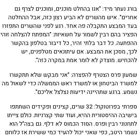
בורג נעתר מיד: "אנו בהחלט מוכנים, ומוכנים לצרף גם
אחרים". איש מהשרים לא הביע רצון כזה, אבל ההחלטה
בעד המבצע התקבלה פה אחד. רגע לפני שהשרים התפזרו
הפציר בהם רבין לשמור על חשאיות: "המפתח להצלחה זוהי
ההפתעה. כל דבר בלתי זהיר, כל דיבור בטלפון בהקשר
לכך, מסכן את המבצע. אם עיתונאים מטלפנים, יש
להכחיש. מוצדק לא לומר אמת במקרה כזה".
שמעון פרס הצטרף להפצרה: "אני מבקש שלא תתקשרו
למשרד הביטחון או למשרד ראש הממשלה כדי לשאול מה
נשמע. ברגע שתהיינה ידיעות נצלצל אליכם".
ספרתי בפרוטוקול: 32 שרים, קצינים ופקידים השתתפו
בישיבה ההיסטורית ההיא, ועוד שתי קצרניות. כולם צייתו
לתחנוני רבין ופרס. הסוד הכמוס לא דלף. גם בצה"ל הוא
נשמר היטב, כפי שאני יכול להעיד כמי ששירת אז כלוחם