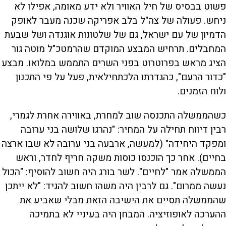
פשוט בבסיס של חיל האוויר ולא ידע מאומה, אפילו לא
ניחש. פעולה של צה"ל בלב אפריקה שכנה מעבר לאופק
הדמיון של עם ישראל, גם של שלטונות אוגנדה ושל שבעת
המחבלים. תרחיש המבצע המוקדם שהרמטכ"ל מוטה גור
הציג מראש בפרוטרוט בפני השרים התממש במלואו. מבצע
"כדור הרעם", כהגדרתו הלכתחילאית, פעל על פי התכנון
ולוח הזמנים.
כשהממשלה התכנסה שוב למחרת, באווירה אחרת לגמרי,
רבין דיווח תחילה על המחיר: "נהרגו שלושה בני ערובה
ומפקד היחידה" (למעשה, ארבעה בני ערובה לא שבו ארצה
בחיים). אחר כך הוכנסו כוסות משקה חריף לחדר, וראש
הממשלה אמר "לחיים". לשר בורג היה חשוב להוסיף: "הכול
נעשה ממרום". גם לרבין היה משהו חשוב להגיד: "לא ייתכן
שהממשלה תסיים את הישיבה הזאת מבלי שאביע את
ההערכה לאופוזיציה. המבחן היה בעיניי לא בתמיכה