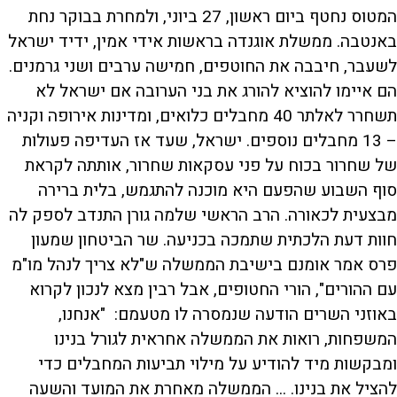
המטוס נחטף ביום ראשון, 27 ביוני, ולמחרת בבוקר נחת
באנטבה. ממשלת אוגנדה בראשות אידי אמין, ידיד ישראל
לשעבר, חיבבה את החוטפים, חמישה ערבים ושני גרמנים.
הם איימו להוציא להורג את בני הערובה אם ישראל לא
תשחרר לאלתר 40 מחבלים כלואים, ומדינות אירופה וקניה
– 13 מחבלים נוספים. ישראל, שעד אז העדיפה פעולות
של שחרור בכוח על פני עסקאות שחרור, אותתה לקראת
סוף השבוע שהפעם היא מוכנה להתגמש, בלית ברירה
מבצעית לכאורה. הרב הראשי שלמה גורן התנדב לספק לה
חוות דעת הלכתית שתמכה בכניעה. שר הביטחון שמעון
פרס אמר אומנם בישיבת הממשלה ש"לא צריך לנהל מו"מ
עם ההורים", הורי החטופים, אבל רבין מצא לנכון לקרוא
באוזני השרים הודעה שנמסרה לו מטעמם: "אנחנו,
המשפחות, רואות את הממשלה אחראית לגורל בנינו
ומבקשות מיד להודיע על מילוי תביעות המחבלים כדי
להציל את בנינו. ... הממשלה מאחרת את המועד והשעה