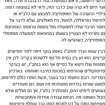
לרגעי הישועה, וראש הממשלה גמל לו בהכרת תודה. מאז
ועד היום לא קרה שוב כדבר הזה, ודאי לא בעוצמה דומה.
גילויי ההערכה של האופוזיציה למבצע עם כלביא או
לחיסול נסראללה, למשל, היו מאולצים, שלא לדבר על
חוסר הגיבוי שלה לממשלה מול גחמות טראמפ האחרונות.
גם נתניהו לא הצטיין בשעתו במחמאות לממשלה מספסלי
האופוזיציה, כשהגיעו לה.
רבין עצמו נעדר מנתב"ג באותו בוקר זיווני לפני חמישים
קייצים. הוא נע בין בסיס תל־נוף ללשכתו בקריה. לכן אין
תמונות שלו נישא על כפיים אף הוא בנתב"ג, יש בעיקר
פרוטוקולים שהודפסו במכונת כתיבה ואוחסנו בארכיון
המדינה. רובם נחשפו כבר בעבר, וכעת הותרו כולם לפרסום,
למעט שורות בודדות מושחרות פה ושם. הם מעוררים
געגועים לימים ההם, נוסטלגיה בלע"ז, אך גם מגלים שלא
הכול השתנה פה. הנחות עבודה אחדות והתחבטויות
מסוימות נותרו על כנן למרות הזמן הרב שחלף וניסיונות