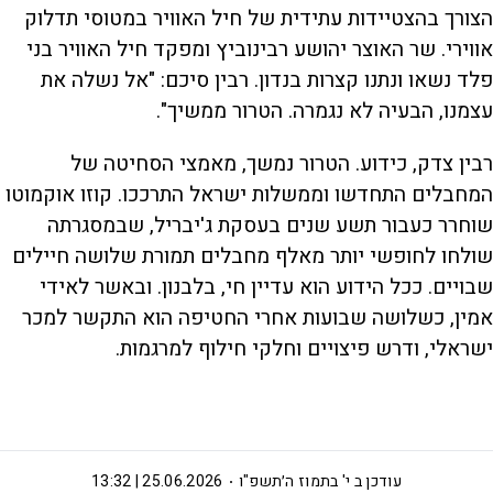
הצורך בהצטיידות עתידית של חיל האוויר במטוסי תדלוק
אווירי. שר האוצר יהושע רבינוביץ ומפקד חיל האוויר בני
פלד נשאו ונתנו קצרות בנדון. רבין סיכם: "אל נשלה את
עצמנו, הבעיה לא נגמרה. הטרור ממשיך".
רבין צדק, כידוע. הטרור נמשך, מאמצי הסחיטה של
המחבלים התחדשו וממשלות ישראל התרככו. קוזו אוקמוטו
שוחרר כעבור תשע שנים בעסקת ג'יבריל, שבמסגרתה
שולחו לחופשי יותר מאלף מחבלים תמורת שלושה חיילים
שבויים. ככל הידוע הוא עדיין חי, בלבנון. ובאשר לאידי
אמין, כשלושה שבועות אחרי החטיפה הוא התקשר למכר
ישראלי, ודרש פיצויים וחלקי חילוף למרגמות.
עודכן ב
י' בתמוז ה׳תשפ"ו
25.06.2026 | 13:32