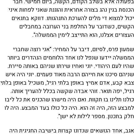
בפעולה אלא בשלב הקודם, הקשה, ביום חמישי. חבר
הכנסת בגין נהג בצורה אחראית והוגנת שאני לפחות איני
יכול למצוא די מלים להערכת התנהגותו. דווקא בתנאים
הקשים, כשדובר על החלפת בני הערובה במחבלים
העצורים אצלנו, הוא התייצב לימין הממשלה".
שמעון פרס, לסיום, דיבר על המחיר: "אני רוצה שחברי
הממשלה יידעו שנפל לנו אחד הלוחמים הנהדרים ביותר
שהיו לעם היהודי. יוני ואחיו שירתו שניהם באותה סיירת.
שניהם סיכנו את חייהם הרבה מאוד פעמים. יוני היה איש
צבא קבע, אדם אמיץ באופן בלתי רגיל, משכיל באופן בלתי
רגיל, יפה תואר. זוהי אבדה שקשה בכלל להעריך אותה.
כולנו תלינו בו תקוות. ואם היה מישהו שהכניס את כל ליבו
למבצע הזה, היה זה הוא. היה כל כולו בעד המבצע. היה לו
חלק בתכנון. מספר לילות לא ישן".
אגב, אחד הנושאים שנדונו קצרות בישיבה החגיגית היה