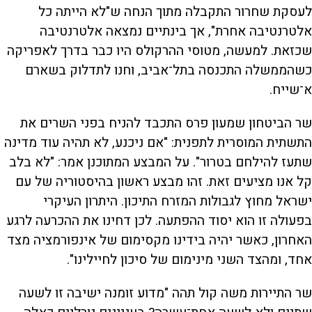
לעסקת שחרור התקבלה מתוך הנחה ש"לא הייתה כל
אלטרנטיבה אחרת", אך בינתיים נמצאה אלטרנטיבה
שכזאת. למעשה, מטוסי ההרקולס היו כבר בדרך לאפריקה
כשהממשלה התכנסה בתל־אביב, וחנו לתדלוק בשארם
א־שייח.
שר הביטחון שמעון פרס התכבד להניח בפני השרים את
התשתית המוסרית לתפנית: "אם ניכנע, לא תהיה עוד מדינה
שתעז להילחם בטרור". על המבצע המתוכנן אמר: "לא בלב
קל אנו מציעים זאת. זהו מבצע ראשון בהיסטוריה של עם
ישראל מחוץ לגבולות המזרח התיכון. היתרון העיקרי
בפעולה זו הוא יסוד ההפתעה. לכן דחינו את ההכרעה לרגע
האחרון, כאשר יהיה בידינו מקסימום של אינפורמציה מצד
אחד, ומהצד השני מינימום של סיכון לחיילינו".
שר התיירות משה קול תהה "מדוע זומנה ישיבה זו לשעה