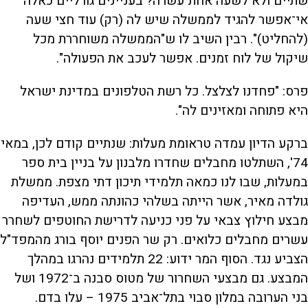
שתיים ולא לשעה אחת־עשרה? בעניינים גורליים כאלה
אי־אפשר להגיד לממשלה שיש לה (רק) עוד חצי שעה
(להחליט)". רבין השיב לו ש"הממשלה משוחררת מכל
שיקול של לוח זמנים. אפשר לעכב את הפעולה".
פרס: "פחדנו לצלצל. כל רשת הטלפונים במדינת ישראל
היא פתוחה ומאזינים לה".
ברקע הדיון עמדה טראומת מעלות: שנתיים קודם לכן, במאי
74', השתלטו מחבלים שחדרו מלבנון על בניין בית ספר
במעלות, שבו לנו כמאה תלמידי תיכון דתי מצפת. ממשלת
גולדה מאיר, אשר הייתה בשלהי כהונתה ממש, העדיפה
מבצע חילוץ צבאי על פני כניעה לדרישת החוטפים לשחרר
עשרים מחבלים כלואים. רק שר הפנים יוסף בורג מהמפד"ל
הצביע נגד. הסוף המר ידוע: 22 תלמידים נהרגו במהלך
המבצע. גם מבצעי השחרור של מטוס סבנה ב־1972 ושל
בני הערובה במלון סבוי בתל־אביב 1975 – עלו בדם.