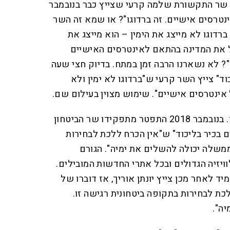
 שר התקשורת שלמה קרעי שצייץ כבר בנובמבר
ק אינטרסים אישיים. זה ברדוגו"? או שמא זה השר
ץ במאי 2025 "יעקב ברדוגו לא מייצג את הימין – הוא מייצג את
ל את המדינה בהתאם לאינטרסים האישיים
ין"? לא נשארנו הרבה זמן במתח. בדיוק חצי שעה
ד" צייץ השר קרעי ש"ברדוגו לא ימין ולא
ל אינטרסים אישיים". שימוש מצוין בעילום שם.
זו גם לא תופעה חדשה במיוחד. בנובמבר 2018 התפטר מתפקידו שר הביטחון
רם בכיר בליכוד" ש"אין הכרח ללכת לבחירות
ממשלה יכולה להשלים את ימיה". הגורם
וויזיה הגדולים ובכל אתרי החדשות המובילים.
 לאחר מכן צייץ יונתן אוריך, אז דוברו של
ת לבחירות בתקופה ביטחונית רגישה זו.
ה".