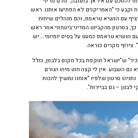
להסכם עם איראן. בתגובה, "גורם מדיני"
 וקבע כי "האמריקנים לא הפתיעו אותנו. ראש
יף עם הנשיא טראמפ, והם מנהלים שיחות
כך, בסרטון מהקבינט המדיני־ביטחוני אמר ראש
ם הנשיא טראמפ כמעט על בסיס יומיומי... יש
. צירוף מקרים כנראה.
גיע "גורם בכיר" ש"ישראל תוקפת בכל מקום בלבנון, כולל
 גם השבוע. אין לי קצה חוט מיהו הגורם
תניהו סרטון שלפיו "אנחנו נמשיך להכות
בנון – גם בביירות".