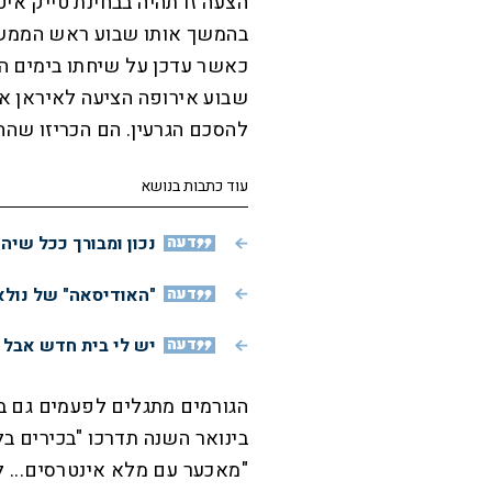
הצעה זו תהיה בבחינת טייק איט 
בהמשך אותו שבוע ראש הממשלה
כאשר עדכן על שיחתו בימים הא
שבוע אירופה הציעה לאיראן א
להסכם הגרעין. הם הכריזו שההצ
עוד כתבות בנושא
דעה
נכון ומבורך ככל שיה
דעה
"האודיסאה" של נולא
דעה
יש לי בית חדש אבל א
בינואר השנה תדרכו "בכירים ב
"מאכער עם מלא אינטרסים... לא