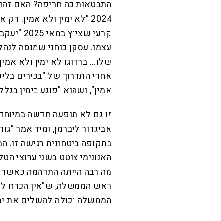
התבטאות כה חריפה? האם זהו
2024 "לא ימין ולא אמין. ר
קרעי שציי
עצמו. עסקן כוחני שמנסה לנה
שלו... ברדוגו לא ימין ולא אמ
אחרי התדרוך של "בכירים בליכו
אמין", ושהוא "פוגע בימין בגל
אביגדור ליברמן, ומיד אמר "גו
בתקופה ביטחונית רגישה זו. ה
האנונימי צוטט בשני ערוצי הטל
מה רבה הייתה התדהמה כאשר מיד
ראש הממשלה, ש"אין הכרח ללכ
הממשלה יכולה להשלים את ימי