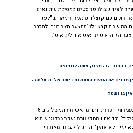
אור ליב איט". אין לדעת מיהו הגורם, אבל
 לפיד גנב לו טקסטים במסיבת עיתונאים
חרונים עם קנצלר גרמניה, ותיאר ש"לפני
ת מה שהם קראו לו 'ההצעה האחרונה' לחזרה
עה הזו היא טייק איט אור ליב איט".
יה, השינוי הזה מפרק אותה לרסיסים
ן מדגים את הטעות המסוכנת ביותר שלנו במלחמה
ין בו נשמה
הגורמים מתגלים לפעמים גם בעמדות זוטרות יותר מראשות הממשלה. ב־8
ליכוד" נגד איש התקשורת יעקב ברדוגו שהוא
 ימין ולא אמין". מי יכול לעמוד מאחורי