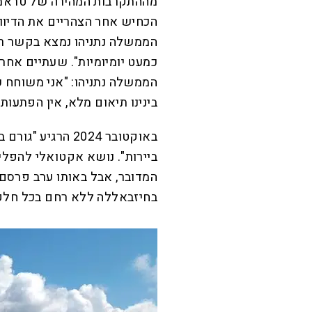
מההתקרבות המהירה של טראמפ 
הכחיש אחר הצהריים את הדיווח
הממשלה נתניהו נמצא בקשר רצ
כמעט יומיומיות". שעתיים אחר 
הממשלה נתניהו: "אני משוחח ע
בינינו תיאום מלא, אין הפתעות"
באוקטובר 2024 הר
ביירות". נושא אקטואלי להפליא
המדובר, אבל באותו ערב פרסם נ
בחיזבאללה ללא רחם בכל חלקי ל