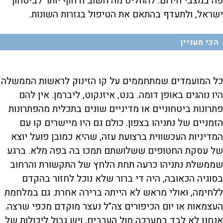
פה במצבי חירום: להחליט מה חשוב ודחוף יותר לביטחון
ישראל, ולתעדף בהתאם את הטיפול בגזרות השונות.
הכי מעניין
כל המועמדים שמתחממים על קו הזינוק לראשות הממשלה
היו נוהגים באופן דומה. בנט, איזנקוט, ליברמן. אין להם
פתרונות ביטחוניים או מדיניים שונים בתכלית מהפתרונות
הזמניים של נתניהו בצפון. כולם גם היו מיישרים קו עם
המדיניות העכשווית ברצועת עזה, שהיא כמובן פועל יוצא
של עסקת החטופים ששלושתם תמכו בה בפה מלא. ברגע
שממשלת נתניהו כרעה תחת הלחץ של התקשורת והרחוב
בסוגיה הכאובה, היה די ברור שלא נוכל לחזור בהקדם
ללחימה, ואולי מראש לא הייתה ברירה אחרת. גם במלחמת
העצמאות או יום הכיפורים צה"ל נעצר מוקדם מכפי שרצה.
אנחנו לא לבד במערכה מול הערבים, ויש גבול ליכולות של