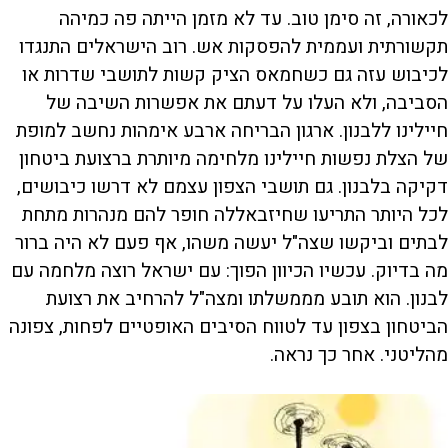
לכאורה, זה סימן טוב. עד לא מזמן הייתה פה כמיהה
תקשורתית ועממית להפסקות אש. רוב הישראלים התנגדו
לכיבוש עזה גם כשחמאס הציק קשות לתושבי שדרות או
הסביבה, ולא העלו על דעתם את אפשרות השיבה של
חיילינו ללבנון. ארגון הבריחה ארבע אימהות נחשב למופת
של הצלת נפשות חיילינו מלחימה מיותרת ברצועת ביטחון
דקיקה בלבנון. גם תושבי הצפון עצמם לא דרשו כיבושים,
לכל היותר התריעו שחיזבאללה חופר להם מנהרות מתחת
לבתים וביקשו שצה"ל יעשה משהו, אף פעם לא היה ברור
מה בדיוק. עכשיו הכיוון הפוך: עם ישראל רוצה מלחמה עם
לבנון. הוא תובע מממשלתו ומצה"ל להרחיב את רצועת
הביטחון בצפון עד לטווח הסיבים האופטיים לפחות, צפונה
מהליטני. אחר כך נראה.