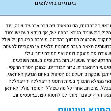
בינתיים באילוצים
ובאשר לרחפנים, הם נמצאים פה כבר ארבעים שנה, עוד
מליל הגלשונים הנורא בסתיו 87', אך דווקא כעת יש יסוד
לתקווה שהבעיה תתכווץ בהדרגה. מערכת הביטחון על שלל
זרועותיה מצאה בעבר פתרונות מלאים או מיטביים לבעיות
שעוררו פה מועקה דומה ואף חמורה יותר: טילי
הקרקע־אוויר שעשו שמות במטוסינו בשנות השבעים,
פיגועי ההתאבדות, טרור הבודדים, וכמובן הטרור הרקטי.
ייתכן שבקרוב יושלם גם הטיפול באיום הגרעין האיראני,
ואז ממילא תתכווץ בעיית רחפני חיזבאללה וחיזבאללה
בכלל. ערב חג, אחרי כל מה שצה"ל והמוסד עוללו לאיראן
מאז הקיץ שעבר, מותר לנו לחטוא קצת באופטימיות.
החטא ועונשם