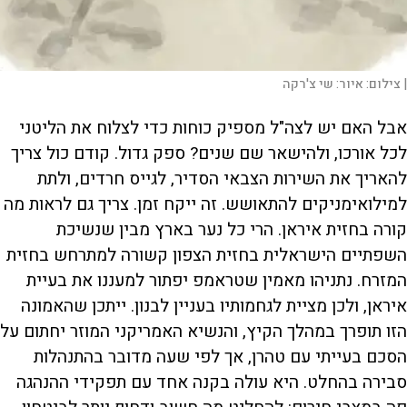
|
צילום:
איור: שי צ'רקה
אבל האם יש לצה"ל מספיק כוחות כדי לצלוח את הליטני
לכל אורכו, ולהישאר שם שנים? ספק גדול. קודם כול צריך
להאריך את השירות הצבאי הסדיר, לגייס חרדים, ולתת
למילואימניקים להתאושש. זה ייקח זמן. צריך גם לראות מה
קורה בחזית איראן. הרי כל נער בארץ מבין שנשיכת
השפתיים הישראלית בחזית הצפון קשורה למתרחש בחזית
המזרח. נתניהו מאמין שטראמפ יפתור למעננו את בעיית
איראן, ולכן מציית לגחמותיו בעניין לבנון. ייתכן שהאמונה
הזו תופרך במהלך הקיץ, והנשיא האמריקני המוזר יחתום על
הסכם בעייתי עם טהרן, אך לפי שעה מדובר בהתנהלות
סבירה בהחלט. היא עולה בקנה אחד עם תפקידי ההנהגה