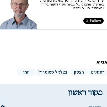
עורך הביטאון 'נקודה' ומייסד מחלקת החדשות
בערוץ 7, מחברם של שבעה ספרי דוקומנטריה
וסאטירה, תושב עפרה
Follow
תגיות
רחפנים
הצפון
בצלאל סמוטריץ'
יומן