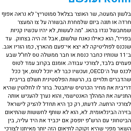
בלשון המעטה, שר האוצר בצלאל סמוטריץ' לא נראה אפוף
חרדה או תוגה ביום שלמחרת הבשורה על צו המעצר
שמתבשל נגדו בהאג. "מה לעשות, לא יהיו עכשיו קניות
בפריז", הוא כאילו נאנח שלשום, אבל זה היה בצחוק. עד
שנכנס לפוליטיקה לא יצא אי־פעם מהארץ, כמו הוריו אגב.
ב־11 שנותיו כחבר כנסת או חבר ממשלה טס לחו"ל שבע
פעמים בלבד, לצורכי עבודה. אומנם בקרוב עמד לטוס
לכנס של ה־OECD, ועכשיו כבר לא יוכל לטוס, אך ככל
שהדברים תלויים בו, הרשות הפלסטינית תשלם בריבית
דריבית את מחיר הכרטיס שיתבטל. ברור לו לחלוטין שהיא
התניעה את המהלך האנטישמי, והוא נערך להעניש אותה
לצורכי הרתעה. לדעתו, רק כך היא תחדל להציק לישראל
בזירה הבינלאומית. לא, הוא לא שותף לחששות שהתיאום
הביטחוני עם הרש"פ יופסק אם יכביד את היד עליה, בין
השאר מפני שהיא זקוקה לתיאום הזה יותר מאיתנו לצורכי