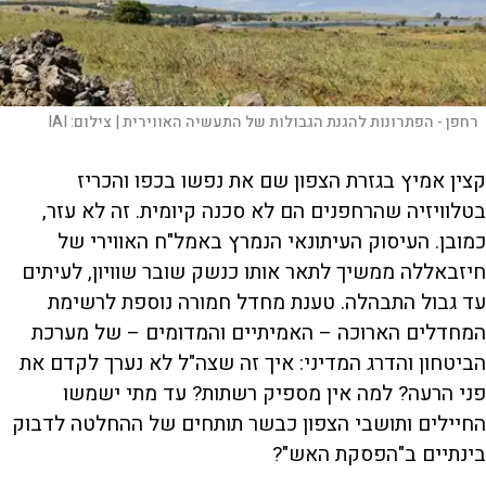
רחפן - הפתרונות להגנת הגבולות של התעשיה האווירית |
צילום:
IAI
קצין אמיץ בגזרת הצפון שם את נפשו בכפו והכריז
בטלוויזיה שהרחפנים הם לא סכנה קיומית. זה לא עזר,
כמובן. העיסוק העיתונאי הנמרץ באמל"ח האווירי של
חיזבאללה ממשיך לתאר אותו כנשק שובר שוויון, לעיתים
עד גבול התבהלה. טענת מחדל חמורה נוספת לרשימת
המחדלים הארוכה – האמיתיים והמדומים – של מערכת
הביטחון והדרג המדיני: איך זה שצה"ל לא נערך לקדם את
פני הרעה? למה אין מספיק רשתות? עד מתי ישמשו
החיילים ותושבי הצפון כבשר תותחים של ההחלטה לדבוק
בינתיים ב"הפסקת האש"?