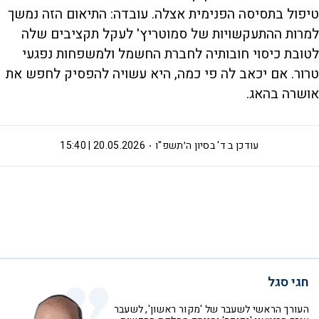
טיפול בתסיסה הפנימית אצלה. עובדה: התיאום הזה נמשך
למרות ההתעקשויות של סמוטריץ' לעקל תקציבים שלה
לטובת כיסוי חובותיה לחברת החשמל ולמשפחות נפגעי
טרור. אם יכאב לה פי כמה, היא עשויה להפסיק לחפש את
אושרה בהאג.
עודכן ב
ד' בסיון ה׳תשפ"ו
20.05.2026 | 15:40
חגי סגל
העורך הראשי לשעבר של 'מקור ראשון', לשעבר