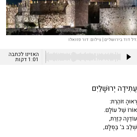
דל דוד בירושלים |
צילום:
דור פזואלו
האזינו לכתבה
1:01
דקות
עֲתִידָה יְרוּשָׁלַיִם
רְאוּהָ זוֹהֶרֶת:
אוֹרוֹ שֶׁל עוֹלָם.
עוֹדֶנָּה כְּזֶרֶת,
שְׁלַב ב' בַּסֻּלָּם,