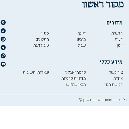
V
מדורים
i
חדשות
דיוקן
סגנון
דעות
מוצש
מתכונים
יומן
שבת
טוב לדעת
d
מידע כללי
e
צור קשר
פרסמו אצלנו
שאלות ותשובות
אודות
מדיניות פרטיות
רכישת מנוי
תנאי שימוש
o
כל הזכויות שמורות למקור ראשון ⓒ