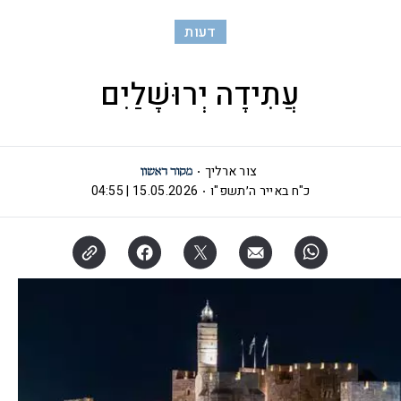
דעות
עֲתִידָה יְרוּשָׁלַיִם
צור ארליך
כ"ח באייר ה׳תשפ"ו
15.05.2026 | 04:55