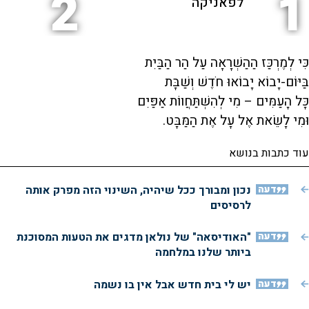
2
1
לפאניקה
V
i
כִּי לְמֶרְכַּז הַהַשְׁרָאָה עַל הַר הַבַּיִת
בַּיּוֹם-יָבוֹא יָבוֹאוּ חֹדֶשׁ וְשַׁבָּת
כָּל הָעַמִּים – מִי לְהִשְׁתַּחֲווֹת אַפַּיִם
d
וּמִי לָשֵׂאת אֶל עָל אֶת הַמַּבָּט.
e
עוד כתבות בנושא
דעה
נכון ומבורך ככל שיהיה, השינוי הזה מפרק אותה
o
לרסיסים
דעה
"האודיסאה" של נולאן מדגים את הטעות המסוכנת
ביותר שלנו במלחמה
דעה
יש לי בית חדש אבל אין בו נשמה