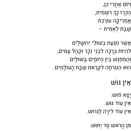
וְיוֹם אַחֲרֵי כֵן,
הֻכְרַז כָּךְ רִשְׁמִית,
אָמֵרִיקָה עוֹרֶכֶת
שַׁבָּת לְאֻמִּית –
אֲשֶׁר נוֹגַעַת בְּשׁוּלֵי יְרוּשָׁלַיִם
לִהְיוֹת בְּרָכָה לִבְנֵי נֵכָר וּקְהַל עַמִּים,
וְהַמִּפְגָּשׁ בֵּין הַיּוֹמַיִם בַּשּׁוּלַיִם
הוּא הַטִּרְחָה לִקְרַאת שַׁבַּת הָעוֹלָמִים.
אֵין גּוּשׁ
יָצָא פּוּשׁ:
אֵין עוֹד גּוּשׁ.
אֵין עוֹד לִירָה לַגְּרוּשׁ.
מִן הָרֹאשׁ סָר יַתּוּשׁ.