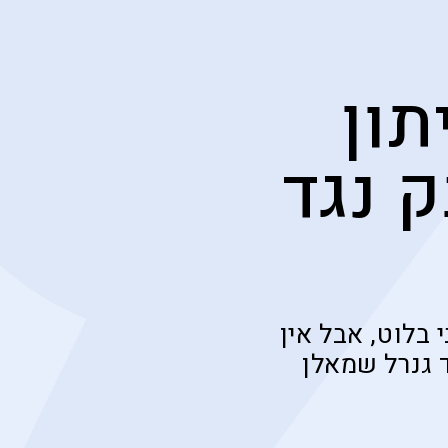
תון
 נגד
בלוט, אבל אין
ד גנרל שמאלן