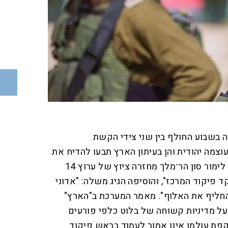
בשבוע החולף בין שני צידי הקשת
וצמה יהודית והן בעיתון הארץ תבעו להדיח את
האלוף אבי בלוט. חברת הכנסת לימור סון הר־מלך מִחזרה ציוץ של ערוץ 14
 פיקוד המרכז", והוסיפה הגיג משלה: "אדוני
להחליף את האלוף". מאמר המערכת ב"הארץ"
על מדיניות קשוחה של בלוט כלפי פורעים
פת עולמו אינו אמור לעמוד בראש פיקוד