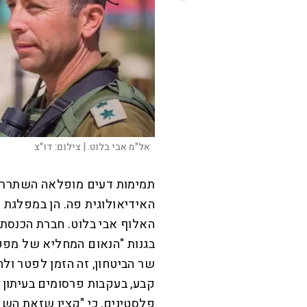
אל"מ אבי בלוט. |
צילום:
דו"צ
תמימות דעים מופלאה השתררה 
האידיאולוגית פה. הן במפלגת ע
בגנות "הנאום המחליא של מפקד
שר הביטחון, זה הזמן לפטר ו
קבע, בעקבות פרסומים בעיתון 
פלסטינים, כי "קצין שזאת השק