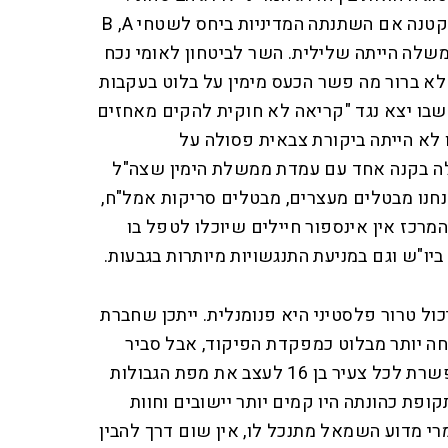
צה"ל ביקש לדעת ברחל בתך הקטנה אם השתנתה המדיניות ביחס לשטחי B ,A
שלה הייתה שלילית. השר לביטחון לאומי נכח
לא ברור מה פשר הכעס מימין על בלוט בעקבות
 שבו יצא נגד "קריאה לא חוקית להקים מאחזים
ו לא הייתה ביקורת צבאית פסולה על
לה בקנה אחד עם עמדת ממשלת הימין שצה"ל
נחנו מבטלים מעצרים, מבטלים סריקות אמל"ח,
מרכז אין אינספור חיילים שיוכלו לטפל בו
ביו"ש וגם במניעת התנגשויות מיותרות בגבעות.
ל טרור פלסטיני היא פנומנלית. ייתכן שחברת
חה יותר מבלוט כמפקדת הפיקוד, אבל סביר
להניח שגם היא לא הייתה מאפשרת לכל צעיר בן 16 לעצב את מפת הגבולות
ת כהונתה היו קמים יותר יישובים וחוות
י מדוע השמאל מתנכל לו, אין שום דרך להבין