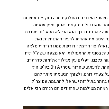
כששני הצדדים במחלוקת מרה תוקפים אישיות
 לומר שאם כולם תוקפים אותך סימן שאתה
שה להתנחם בכך. הוא הרי לא מהאו"ם. מערכת
 היטב את אהדתו לרעיון ההתנחלות ואת
ואילו סון הר־מלך דורשת ממנו הזדהות מלאה
ת בסוגיית ההתנחלות. היא מצפה שצה"ל יניח
ה כלבבו, ויעלים עין מגילויי אלימות סדרתיים
של חבורה יהודית מסוימת בגב ההר. לדעתה, שחרור שטחי A ו־B ביו"ש הוא
צעירי דורנו, ולצורך הגשמתו מותר להם
ביותר בתולדות ישראל, להתעמת עם צה"ל,
איות מצולמות שהיהודים הם הגורם הכי אלים