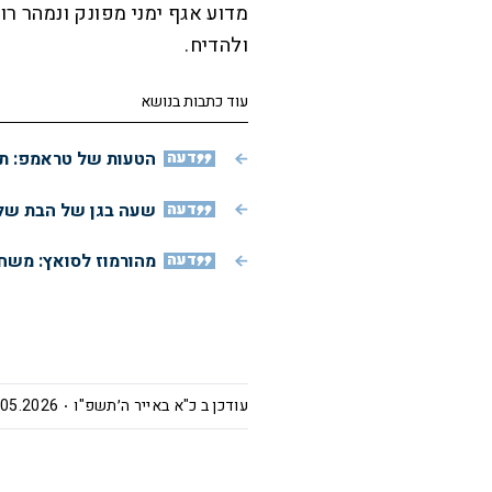
מדוע אגף ימני מפונק ונמהר רו
ולהדיח.
עוד כתבות בנושא
דעה
הטעות של טראמפ: תג
דעה
שעה בגן של הבת שלי
דעה
מהורמוז לסואץ: משחק
עודכן ב
כ"א באייר ה׳תשפ"ו
5.2026 | 11:48