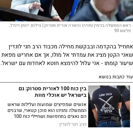
ראש הממשלה בנימין נתניהו והשרה אורית סטרוק |
צילום:
יונתן זינדל,
פלאש 90
אתחיל בהקדמה ובבקשת מחילה מכבוד הרב חגי לונדין
שאני הקטן מציג את עמדתי אל מולו, אך אם אחריש מפאת
שיעור קומתו - אני עלול להימצא חוטא לאחדות עם ישראל.
עוד כתבות בנושא
בין כוח 100 לאורית סטרוק: גם
בישראל יש אוכלי מוות
אנשים שמפיצים שמועות ועלילות שראש
הממשלה נתניהו הוא סוכן קטארי, שרבנים
הם נאצים בתחפושת ושחיילי כוח 100
אונסים מחבלים - הם אוכלי מוות במשמעות
הרב חגי לונדין
המקורית אליה התכוונה ג'יי קיי רולינג