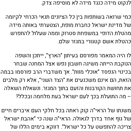
לנקוט מידה כנגד מידה לא מוסיפה צדק.
כמי שרואה בשותפות בין כל הציונים תנאי הכרחי לקיומה
של מדינת ישראל כחברת מופת, הצטערתי באותה מידה
מהטלת הדופי במשפחת סטרוק וממה שעלול להתפרש
כהטלת אשם קטגורי במגזר שלם.
לו היה המאמר מפורסם בעיתון "הארץ", ייתכן והשפה
הנוקבת הייתה משיגה חשבון נפש אצל המחנה שבחר
בכינוי הנפסד "אוכלי מוות". אך משדברי הרב פורסמו בבמה
הזאת, הם אינם משכנעים את "הצד השני", אלא רק מלבים
את תחושת הקורבנות והזעם בתוך המגזר. ונשאלת השאלה
– מה התועלת בכך לעם ישראל בעת מלחמה ובכלל?
משנתו של הראי"ה קוק ראתה בכל חלקי העם איברים חיים
של גוף אחד בדרך לגאולה. הראי"ה שנה כי "אהבת ישראל
צריכה להתפשט על כל ישראל". דווקא בימים הללו של