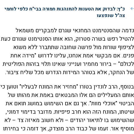
כ"ץ: לבדוק את הטענות להתנהגות חמורה בבי"ח כלפי לוחמי
צה"ל שנפצעו
נדמה שהסנטימנט המחנאי שגרם למבקרים משמאל
להטיל רפש בשרה סטרוק, הוא אותו הסנטימנט שגורם כעת
לציפוף שורות מול פרשה שחובה שתתברר ללא משוא
פנים. אם מבקשי אמת אנחנו, עלינו לדרוש "מידה אחת
לכולם" – בירור מחמיר וענייני שאינו תלוי בזהות הפוליטית
של הנחקר, אלא בטוהר המידות הנדרש מכל שליח ציבור.
בנוסף, הרב לונדין בטורו "מחזיר את המונח לבעליו" וטוען כי
אותם המעלילים הם אלו המבטאים באמת את מהותו של
הביטוי "אוכלי מוות". אך גם אם השימוש במושג תואם את
שיטתו, המונח הזה הוא חרב פיפיות. מדובר בדימוי דמוני,
שהשימוש בו לתיאור יהודים – ולא חשוב מאיזה צד – לא
מוסיף אור. זעמו של כבוד הרב מוצדק, אך דומה כי בחירתו