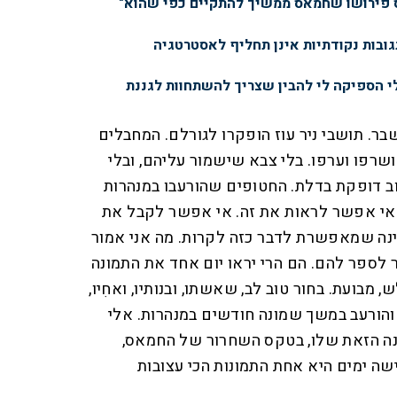
 פירושו שחמאס ממשיך להתקיים כפי שהוא"
ובות נקודתיות אינן תחליף לאסטרטגיה
 הספיקה לי להבין שצריך להשתחוות לגננת
בר. תושבי ניר עוז הופקרו לגורלם. המחבלים
ושרפו וערפו. בלי צבא שישמור עליהם, ובלי
ב דופקת בדלת. החטופים שהורעבו במנהרות
. אי אפשר לראות את זה. אי אפשר לקבל את
ינה שמאפשרת לדבר כזה לקרות. מה אני אמור
ר לספר להם. הם הרי יראו יום אחד את התמונה
 מבועת. בחור טוב לב, שאשתו, ובנותיו, ואחִיו,
 והורעב במשך שמונה חודשים במנהרות. אלי
ונה הזאת שלו, בטקס השחרור של החמאס,
ה ימים היא אחת התמונות הכי עצובות