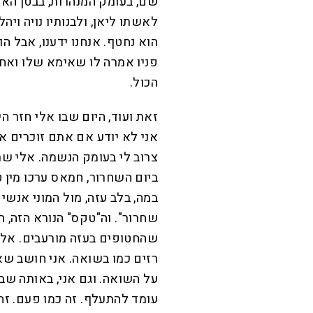
שם, בעומק המנהרות, בבטן האדמ
לאשתו ליאן, ולבנותיו נויה ויה
הוא נחטף. אנחנו ידענו, אבל 
פניו אמרה לו שאימא שלו ואחיו
הכול.
זאת ועוד, היום שבו אלי חזר 
אני לא יודע אם אתם זוכרים את 
צרוב לי בעומק הנשמה. אלי שרע
ביום השחרור, חמאס ערכו מין 
במה, בלב עזה, מול המוני אנשים
שחרור". וה"טקס" הנורא הזה, ה
שהחטופים בעזה מורעבים. אלי וא
רזים כמו בשואה. אני חושב ש
על השואה. וגם אני, באותה שב
עומד להתעלף. זה כמו פעם. זה 