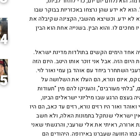
ה. הוא נלחם יום יום, כדי לחזור לביתו,
ל. הוא לא ידע שהן נרצחו באכזריות בבוקר שבו
הוא לא ידע. וכשיצא מהשבי, הקצינה שקיבלה את
 מחכים לו. והוא הבין. בשנייה אחת הוא הבין
4
היה אחד הימים הקשים בתולדות מדינת ישראל.
היום הזה. אבל אני זוכר אותו היטב. היום הזה
בי השתחרר ביחד עם אוהד בן עמי ואור לוי.
5
טקס, איום ונורא, הם העלו את השלושה על
, "בלתי מעורבים", והעניקו להם מין "תעודות
יה בעצם הרגע שבו מיליוני ישראלים הבינו,
והד ואור היו רזים נורא, רזים עד כאב, הם היו
אין ישראלי שנתקל בתמונות האלה, ולא חשב
ת ארורה, ראיתי את אלי שרעבי, והרגשתי שאני
כמו הזוועה שעברנו באירופה. היהודים הם