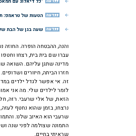
דעה
"כל דיאלוג עם חמאס
דעה
הטעות של טראמפ: תג
דעה
שעה בגן של הבת שלי
והנה, ההבטחה הופרה. החוזה נש
עברו שם בית בית, רצחו וחטפו 
מדינה שתגן עליהם. השואה שו
חזרו הביתה, חיוורים ושדופים
זה. אי אפשר לגדל ילדים במד
לומר לילדים שלי. מה אני אמו
הזאת, של אלי שרעבי. רזה, חלש,
נרצחו, בזמן שהוא נחטף לעזה,
שרעבי הוא האיוב שלנו. והתמ
התמונה שצולמה לפני שנה ושיש
שראיתי בחיים.