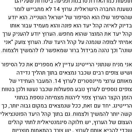
תופעות כמו האדרת סרבנות ופגיעה ביסודות שעליהם
נשענת החברה הישראלית. ערוץ 14 לא מתבייש לומר
שהסיפור שלו הוא הסיפור של ישראל השנייה. הוא יודע
בדיוק לאיזה קהל יעד הוא פונה והוא מעמיד עבור אותו
קהל יעד את המוצר שהוא מחפש. הערוץ יודע להעניק ערך
אמיתי לצופה שנמנה על קהל היעד שלו. הערוץ צועק "אני
שונה" וכך נהנה מבידול ברור שמאפשר לו להמשיך ולצמוח.
אני מניח שנתוני הרייטינג עדיין לא מספרים את כל הסיפור
ושיש צופים רבים שכבר נמצאים בתוך תהליך נדידה
מאותם ערוצי מיינסטרים לערוץ 14. המעבר העתידי של
צופים נוספים לערוץ נובע מפעולות שכבר נעשו ולכן בטווח
הזמן הקצר הערוץ צפוי ליהנות מצמיחה נוספת בנתוני
הרייטינג. יחד עם זאת, ככל שנמצאים במקום גבוה יותר, כך
קשה יותר להמשיך ולצמוח. גם בתוך קהל היעד הפוטנציאלי
העצום של הערוץ, יש חלוקה סיגמנטיאלית לתתי קהלים
שכדי להביא אותם לערוץ , יש צורך בהתאמות מוצריות