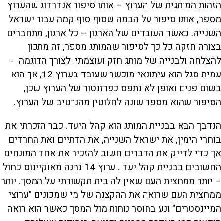
הזהות המותגית של הערוץ – אותו סיפור אנדרדוג שהערוץ
מספר, אותו סיפור על הבמה שסוף סוף קמה עבור ישראל
השנייה. כאשר העובדים של הארגון – כל ארגון, מתחברים
בצורה חזקה כל כך לסיפור שהמותג מספר, זה מתכון
להצלחה ולבנייה של מותג חזק ועוצמתי. לצורך הדוגמה -
עמית סגל הוא עיתונאי מוכשר שעובד בערוץ 12, אך הוא
בשום פנים ואופן לא נתפס כפרזנטור של הערוץ שכן,
הסיפור שהוא מספר שונה לחלוטין מהנרטיב של הערוץ.
הנדבך הבא בבניית המותג הוא קהל היעד. כבר הזכרתי את
בוחרי הימין, את ישראל השנייה, את הדתיים ואת החרדים
אך כדי לדייק את הדברים חשוב להזכיר את אחד המונחים
החשובים בבניית קהל יעד . ערוץ 14 נהנה מאוקיינוס כחול
– יותר ממחצית העם שאין לה בית תקשורתי על המסך. יותר
ממחצית העם שרואה את ההקצנה של מי שמכונים "ערוצי
המיינסטרים" ונע בחוסר נוחות מול המסך כאשר הוא רואה