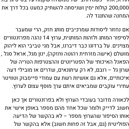
200,000 קולות ימין ושניסתה להשתיק כמעט בכל דרך את
המחנה שהתנגד לה.
אם נחזור ליסודות שמרכיבים מותג חזק, הרי שמעבר
לסיפור המותג ולזהות המותגית, ערוץ 14 נהנה מפרזנטורים
מצוינים. על ברדוגו כבר דיברנו, אבל מגי טביבי הוא ליהוק
מושלם (אישה מזרחית רהוטה וחזקה), ינון מגל, אראל סגל ,
הפאנל האיכותי של הפטריוטים וההצטרפות הטריה של
שרון גל – רובם, לא רק עיתונאים, שדרים או מובילי דעה
איכותיים, אלא גם אושיות רשת עם עמודי פייסבוק וטוויטר
עתירי עוקבים שמביאים איתם ערך מוסף עצום לערוץ.
לכאורה מדובר בעובדי הערוץ ולא בפרזנטורים אך כאן
חשוב לדייק ולומר שכל אחד מהם מספר באופן אישי את
אותו הסיפור שהערוץ מספר – לא בהקשר של הדיעה
הפוליטית (גם, אבל זה פחות חשוב) אלא בהקשר של