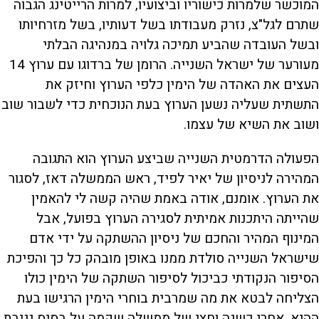
המוכשר שלמרות כישוריו וביצועיו, למרות הרייטינג הגבוה
שתרם לגל"צ, נזרק מעבודתו בשל דעותיו, בשל מזרחיותו
ובשל העובדה שהביע תמיכה גלויה במנהיגה הבלתי
מעורער של ישראל השנייה. הרומן של ברדוגו עם ערוץ 14
העצים את האהדה של הימין כלפי הערוץ וחיזק את
התשתית שעליה נשען הערוץ בעת הנוכחית כדי לשבור שוב
ושוב את השיא של עצמו.
הפעולה הדרמטית השנייה שביצע הערוץ הוא התגובה
המהירה לניסיון של יאיר לפיד, ראש הממשלה דאז, לסגור
את הערוץ. אומנם, אודה באמת שהיה קשה לי להאמין
שהייתה היתכנות אמיתית לסגירה הערוץ בפועל, אבל
המינוף המהיר והחכם של ניסיון ההשתקה על ידי אדם
שישראל השנייה סולדת ממנו באופן מובהק כל כך והפיכת
הסיפור הנקודתי כביכול לסיפור השתקה של הימין כולו
הצליחה לבטא את מה שמרבית בוחרי הימין הרגישו בעת
ההיא, אחרי כשנה וחצי של ממשלה שקמה על בסיס גניבת