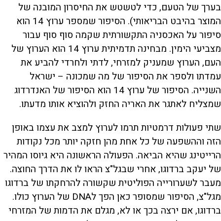
בערך של הטעם, כדי לטשטש את החיסרון המובנה של
המוצר בהיבט הבריאותי). הסיפור שמספר ערוץ 14 הוא
סיפור על האכסניה התקשורתית שקמה סוף סוף עבור
מצביעי הימין. מבחינה תדמיתית ערוץ 14 הוא הערוץ של
העם, הערוץ שמעניק למזרחי, לדתי ולחרדי להביע את
עמדתו ולספר את הסיפור של מה שמכונה – ישראל
השנייה. הסיפור של ערוץ 14 הוא הסיפור של האנדרדוג
שמצליח לאתגר את האריה החזק ולהוציא אותו מדעתו.
שתי פעולות דרמטיות תרמו לערוץ למצב את עצמו באופן
הזה וההשפעה של כל אחת מהן חזקה יותר מכל נקודות
הרייטינג שהיא הביאה. הפעולה הראשונה היא גיוסו המהיר
של יעקב ברדוגו, אחרי שבגל"צ הראו לו את הדרך החוצה.
מעבר לשערורייה הפוליטית שקשורה להרחקתו של ברדוגו
מגל"צ, הסיפור שמסופר כאן הפך לDNA של הערוץ כולו.
ברדוגו, אם ירצה בכך או לא, מגלם את הדמות של המזרחי