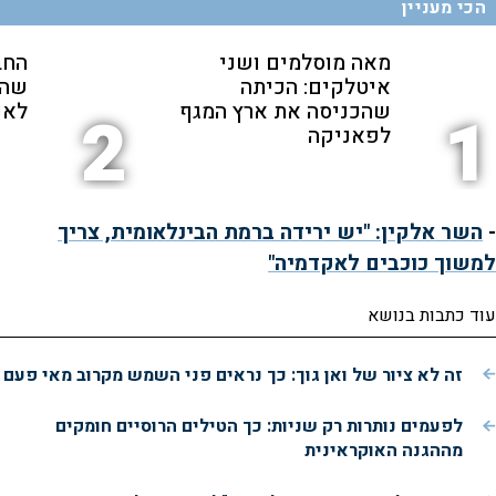
הכי מעניין
מאה מוסלמים ושני
החב
איטלקים: הכיתה
שהת
שהכניסה את ארץ המגף
לאנ
2
1
לפאניקה
-
השר אלקין: "יש ירידה ברמת הבינלאומית, צריך
למשוך כוכבים לאקדמיה"
עוד כתבות בנושא
זה לא ציור של ואן גוך: כך נראים פני השמש מקרוב מאי פעם
לפעמים נותרות רק שניות: כך הטילים הרוסיים חומקים
מההגנה האוקראינית