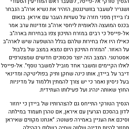
הנסיך טורקי אל-פייסל, לשעבר ראש המודיעין הסעודי
ושגריר לשעבר בוושינגטון, הזהיר את נשיא ארה"ב הנבחר
ג'ו ביידן מפני חזרה על טעויות העבר עם איראן. בנאום
בכנס המועצה הלאומית ליחסי ארה"ב ומדינות ערב אמר
אל-פייסל כי רבים במזרח התיכון צפו בבחירות בארה"ב
כאילו היו אלו בחירות שלהם בגלל ההשפעה שיש לארה"ב
על האזור. "המזרח התיכון היום נמצא במצב של בלבול
אסטרטגי. המצב הזה יוצר סכסוכים חדשים שמצטרפים
לאלו הקיימים ומשבר אחד מוביל למשבר נוסף". אל-פייסל
דיבר על ביידן, אותו כינה שחקן ותיק בפוליטיקה ומדינאי
בעל ניסיון ואמר כי יש צורך להמתין וללמוד על מדיניות
החוץ שאותה ינהיג ועל פעילותו העתידית.
הנסיך הטורקי התייחס גם להצהרותיו של ביידן כי יחזור
לדון בהסכם הגרעין עם איראן, אם טהרן תעמוד במילתה
וסיכם את העניין באמירה פשוטה: "אנחנו מקווים שאיראן
תחזור להיות מדינה שלווה שחיה בשלום בקהילה