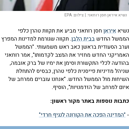
נשיא איראן חסן רוחאני. |
צילום:
EPA
נשיא
איראן
חסן רוחאני מביע את תקוות טהרן כלפי
הממשל החדש
בבית הלבן
. תקווה שגורמת למדינות המפרץ
וערב הסעודית בראשן כאב ראש משמעותי. "הממשל
האמריקני החדש מחזיר את המצב לקדמותו", אמר רוחאני
בהודעה לכלי התקשורת וסימן את ימיו של ברק אובמה,
שניהל מדיניות פייסנית כלפי טהרן, כבסיס להתחלת
השיחות מול הממשל החדש. "אנחנו עוברים ממרחב של
איום למרחב של הזדמנויות", הוסיף.
כתבות נוספות באתר מקור ראשון:
-
"המדינה הפכה את הקורונה לנגיף חרדי"