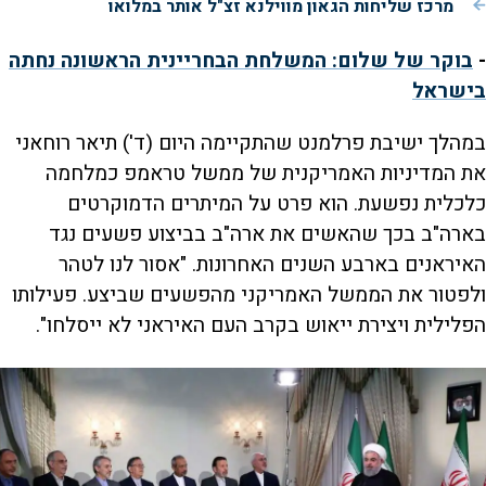
מרכז שליחות הגאון מווילנא זצ"ל אותר במלואו
-
בוקר של שלום: המשלחת הבחריינית הראשונה נחתה
בישראל
במהלך ישיבת פרלמנט שהתקיימה היום (ד') תיאר רוחאני
את המדיניות האמריקנית של ממשל טראמפ כמלחמה
כלכלית נפשעת. הוא פרט על המיתרים הדמוקרטים
בארה"ב בכך שהאשים את ארה"ב בביצוע פשעים נגד
האיראנים בארבע השנים האחרונות. "אסור לנו לטהר
ולפטור את הממשל האמריקני מהפשעים שביצע. פעילותו
הפלילית ויצירת ייאוש בקרב העם האיראני לא ייסלחו".