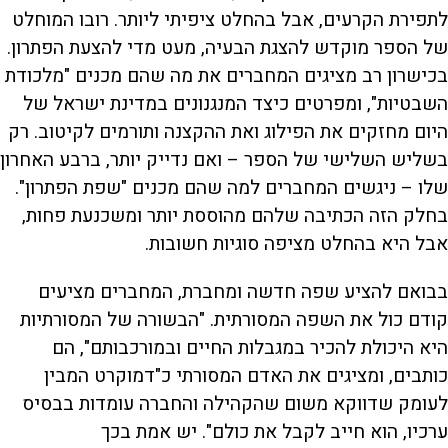
לתפירת הקרעים, אבל בהחלט ציפיתי ליותר. רובו המוחלט
של הספר מוקדש להצגת הבעיה, מעט מדי להצעת הפתרון.
בכישרון רב מציגים המחברים את מה שהם מכנים "מלכודת
השבטיות", ומפרטים כיצד המנגנונים במדינת ישראל של
היום מחזקים את הפילוג ואת ההקצנה ותורמים לקיטוב. רק
בשליש השלישי של הספר – ואם נדייק יותר, ברבע האחרון
שלו – ניגשים המחברים למה שהם מכנים "שפת הפתרון".
בחלק הזה הכתיבה שלהם מהוססת יותר ומשכנעת פחות,
אבל היא בהחלט מציפה סוגיות חשובות.
בבואם להציע שפה חדשה ומחברת, המחברים מציעים
קודם כול את השפה המסורתית. "הבשורה של המסורתיות
היא היכולת להכיר במגבלות החיים ובמורכבותם", הם
כותבים, ומציגים את האדם המסורתי כ"דמוקרט המבין
לעומק שדווקא משום שהקהילה והחברה עומדות בבסיס
ערכיו, הוא חייב לקבל את כולם". יש אמת בכך