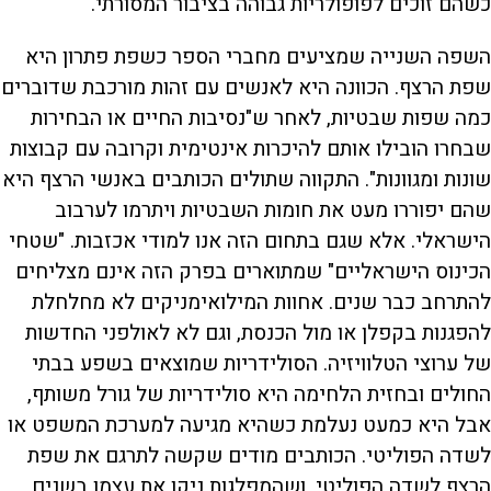
כשהם זוכים לפופולריות גבוהה בציבור המסורתי.
השפה השנייה שמציעים מחברי הספר כשפת פתרון היא
שפת הרצף. הכוונה היא לאנשים עם זהות מורכבת שדוברים
כמה שפות שבטיות, לאחר ש"נסיבות החיים או הבחירות
שבחרו הובילו אותם להיכרות אינטימית וקרובה עם קבוצות
שונות ומגוונות". התקווה שתולים הכותבים באנשי הרצף היא
שהם יפוררו מעט את חומות השבטיות ויתרמו לערבוב
הישראלי. אלא שגם בתחום הזה אנו למודי אכזבות. "שטחי
הכינוס הישראליים" שמתוארים בפרק הזה אינם מצליחים
להתרחב כבר שנים. אחוות המילואימניקים לא מחלחלת
להפגנות בקפלן או מול הכנסת, וגם לא לאולפני החדשות
של ערוצי הטלוויזיה. הסולידריות שמוצאים בשפע בבתי
החולים ובחזית הלחימה היא סולידריות של גורל משותף,
אבל היא כמעט נעלמת כשהיא מגיעה למערכת המשפט או
לשדה הפוליטי. הכותבים מודים שקשה לתרגם את שפת
הרצף לשדה הפוליטי, ושהמפלגות ניקו את עצמן בשנים