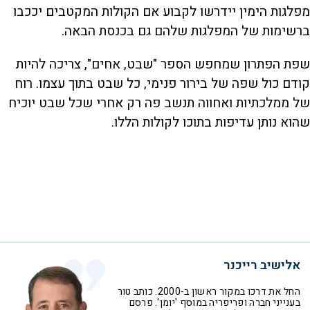
מפלגות הימין יידרשו לקבוע אם הקולות המקטבים יככבו
ברשימות של המפלגות שלהם גם בכנסת הבאה.
שפת הפתרון שמחפש הספר "שבט, אחים", צריכה להיות
קודם כול שפה של בירור פנימי, כל שבט בתוך עצמו. רוח
של ממלכתיות ואחווה תנשב פה רק אחרי שכל שבט יוכיח
שהוא נותן עדיפות בתוכו לקולות הללו.
אלישיב רייכנר
החל את דרכו במקור ראשון ב-2000. כותב טור
בענייני חברה ופריפריה במוסף 'יומן'. פרסם