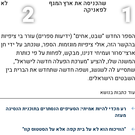
שהכניסה את ארץ המגף
לאנ
2
1
לפאניקה
הספר החדש "שבט, אחים" (ידיעות ספרים) עורר בי ציפיות
בהקשר הזה, אולי ציפיות מוגזמות. הספר, שנכתב על ידי חן
ארצי־סרור ועמיחי דנינו, מבקש, לפחות על פי כותרת
המשנה שלו, להציע "מערכת הפעלה חדשה לישראל",
שתסייע לה לשגשג, ושפה חדשה שתחדש את הברית בין
השבטים הישראלים.
עוד כתבות בנושא
רע מכדי להיות אמיתי: הסעיפים הנסתרים בתוכנית הנסיגה
מעזה
"הוויכוח הוא לא על בית קפה אלא על הסטטוס קוו"