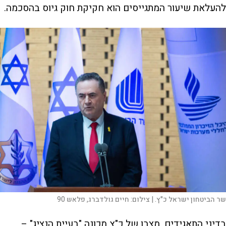
להעלאת שיעור המתגייסים הוא חקיקת חוק גיוס בהסכמה.
שר הביטחון ישראל כ"ץ. |
צילום:
חיים גולדברג, פלאש 90
בדיני התאגידים, מצבו של כ"ץ מכונה "בעיית הנציג" –