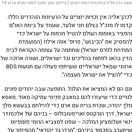
משה כהן־אליה בתוכנית הפטריוטים. |
צילום:
מסך מתוך הפטריוטים ערוץ 14
לכהן־אליה אין זכויות יוצרים על הרעיונות הנהדרים הללו.
קדמו לו מנכ"ל בצלם חגי אלעד, שעמד על בימת האו"ם
והפציר באומות העולם להטיל חרמות על ישראל כדי
להפסיק את "הכיבוש", פרופ' אווה אילוז (המועמדת
המודחת לפרס ישראל) שחתמה על עצומה הקוראת לבית
הדין בהאג לפתוח בהליכים נגד ישראלים, ושורה ארוכה של
ארגוני שמאל ישראליים ששיתפו פעולה עם תנועות BDS
כדי "להציל את ישראל מעצמה".
וגם הם לא המציאו את הגלגל. התופעה שבה יהודים פונים
לגויים כדי שיעזרו להם במאבק פנימי עתיקה מאוד: מאסא
מלך יהודה, שכרת ברית עם ארם כדי להילחם בבעשא מלך
ישראל, דרך הורקנוס ואריסטובולוס – בניהם של אלכסנדר
ינאי ושלומציון המלכה – שפנו למצביא הרומי פומפיוס
שיתערב בסכסוך ביניהם; "מרדו בך יהודאי" מהסיפור על