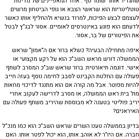
שתגדיר אותו "שומר סף". אחד המאפיינים של מדינות
טוטליטריות הוא שראשי הצבא או גופי הביטחון מרשים
לעצמם לבצע הפיכות, למרוד בנשיא ולהחליף אותו כאשר
לדעתם הוא פוגע באינטרסים לאומיים. אסור לבג"ץ לבטל
את הפיטורים של בר, אסור.
איפה מתחילה הבעיה? כשלא ברור אם ה"אמון" שראש
הממשלה דורש מראש השב"כ הוא על רקע מקצועי או
אישי. דוגמה תיאורטית: ברור שראש שב"כ המסרב לשתף
פעולה עם החלטת הקבינט לסבב לחימה נוסף בעזה חייב
להיות מפוטר. אבל מה קורה אם הוא מתנגד לדיכוי מחאות
מול בית ראש הממשלה, או מסרב לדרישה לעקוב אחרי
יריב פוליטי בטענה לא מבוססת שהיריב משתף פעולה עם
האיראנים?
בדיון בממשלה טענו השרים שראש השב"כ הוא כמו מנכ"ל
חברה. אם היו"ר לא אוהב אותו, הוא יכול לפטר אותו. האם