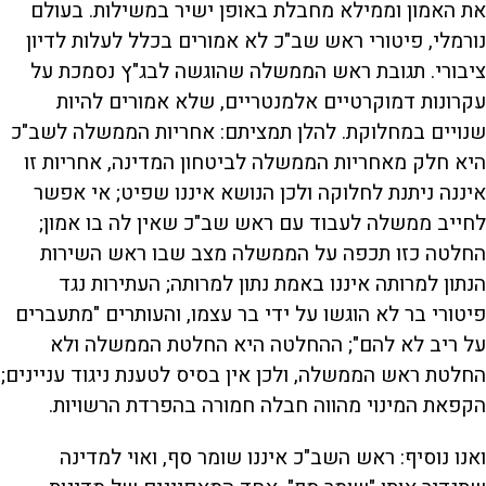
את האמון וממילא מחבלת באופן ישיר במשילות. בעולם
נורמלי, פיטורי ראש שב"כ לא אמורים בכלל לעלות לדיון
ציבורי. תגובת ראש הממשלה שהוגשה לבג"ץ נסמכת על
עקרונות דמוקרטיים אלמנטריים, שלא אמורים להיות
שנויים במחלוקת. להלן תמציתם: אחריות הממשלה לשב"כ
היא חלק מאחריות הממשלה לביטחון המדינה, אחריות זו
איננה ניתנת לחלוקה ולכן הנושא איננו שפיט; אי אפשר
לחייב ממשלה לעבוד עם ראש שב"כ שאין לה בו אמון;
החלטה כזו תכפה על הממשלה מצב שבו ראש השירות
הנתון למרותה איננו באמת נתון למרותה; העתירות נגד
פיטורי בר לא הוגשו על ידי בר עצמו, והעותרים "מתעברים
על ריב לא להם"; ההחלטה היא החלטת הממשלה ולא
החלטת ראש הממשלה, ולכן אין בסיס לטענת ניגוד עניינים;
הקפאת המינוי מהווה חבלה חמורה בהפרדת הרשויות.
ואנו נוסיף: ראש השב"כ איננו שומר סף, ואוי למדינה