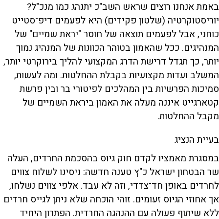
באמת אנחנו רוצים שראש השב"כ יתנהג כמו מנכ"ל?
יוריסטוקרטיה (שלטון פקידים) היא לפעמים דיפ־סטייט
כוחני, אבל לפעמים תוצאה של חוסר "יראת שמיים" של
המנהיגים. ככל שהאמון בטוהר הכוונות של המנהיג נמוך
יותר, כך תגדל דרישת הדרג המקצועי להליך בירוקרטי יותר,
המשלב ועדות מקצועיות בקבלת ההחלטות. ומה לעשות,
סמיכות הפרשיות בין המהלכים לפיטורי בר ובין פרשת
קטארגייט איננה מעלה את האמון ביראת השמיים של
מקבל ההחלטות.
בעיית הנציג
במסגרת מאמציו לקדם חוק גיוס בהסכמת החרדים, העלה
שר הבטחון ישראל כ"ץ טענה חדשה: ניסינו לשלוח צווים
לחרדים באופן חד־צדדי, וזה לא עבד. אלפי צווים נשלחו,
אך אחוזי הגיוס זעומים. זוהי הוכחה שלא ניתן לגייס חרדים
ללא שיתוף פעולה עם ההנהגה החרדית. הפתרון היחיד