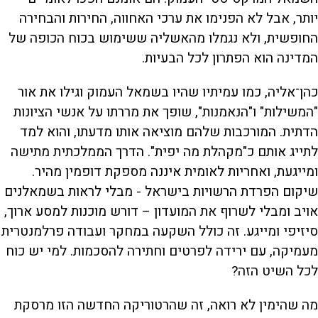
יותר, אבל לא הפנימו את ערכי האחווה, החירות והבחירה
החופשית, ולא נגמלו מהאשליה ששימוש בכוח הכופה של
המדינה הוא הפתרון לכל הבעיות.
כהן־אליה, כמו עמיתיו שהיו בשמאל העמוק וגילו את אור
"המשילות" ו"הנאמנות", שופך את מררתו על אנשי הציונות
הדתית. המורכבות שלהם מוציאה אותו מדעתו, והוא למד
לתייג אותם כ"מקהלת מה יפית". הדרך הממלכתית מתישה
ומייגעת, ואחריות לאומית איננה מספקת דופמין מהיר.
שיקום הפרדת הרשויות בישראל - מבלי לראות בשמאלנים
אויב ומבלי לשרוף את המועדון – דורש מוכנות למסע ארוך,
סיזיפי ומייגע. זה כולל השקעה במחקר ועבודה פרלמנטרית
מעמיקה, עם ירידה לפרטים וחתירה להסכמות. למי יש כוח
לכל השיט הזה?
מה שהימין לא רואה, זה שהרטוריקה החדשה הזו מרסקת