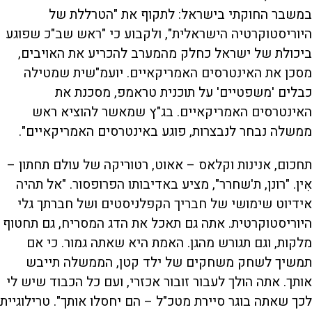
במשבר החוקתי בישראל: לתקוף את "הטרללת של
היוריסטוקרטיה הישראלית", ולקבוע כי "ראש שב"כ שפוגע
ביכולת של ישראל כחלק מהמערב להכריע את האויבים,
מסכן את האינטרסים האמריקאיים. יועמ"שית שמטילה
כבלים 'משפטיים' על תוכנית טראמפ, מסכנת את
האינטרסים האמריקאיים. בג"ץ שמאשר להוציא ראש
ממשלה נבחר לנבצרות, פוגע באינטרסים האמריקאיים".
תחכום, אנינות וקלאס – אאוט, רטוריקה של עולם תחתון –
אִין. "רונן, ת'שחרר", מציע באדיבותו הפרופסור. "אל תהיה
אידיוט שימושי של חבריך הקפלניסטים ושל חברתך גלי
היוריסטוקרטית. אתה גם תאכל את הדג המסריח, גם תחטוף
מלקות, וגם תגורש מהגן. האמת היא שאתה גמור. כי אם
תמשיך לשחק משחקים של ילד קטן, הממשלה תייבש
אותך. אתה הולך לעבור זובור אכזרי, ועם כל הכבוד שיש לי
לכך שאתה בוגר סיירת מטכ"ל – הם יחסלו אותך". טרילוגיית