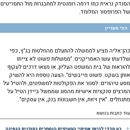
הסנדק נראית כמו דרמה רומנטית למתבגרות מול התסריטים
של הפרופסור המלומד.
הכי מעניין
כהן־אליה מציע לממשלה להתעלם מהחלטות בג"ץ, כפי
שלדעתו עשו האמריקנים: "ממשלות פשוט לא צייתו
להוראות של בית המשפט העליון, או מצאו דרכים לעקוף
אותן בשקט. פשוט מייבשים". הצעה נוספת היא להשיק
מסע טיהורים: לסגור את הפקולטות למשפטים, ולהטיל על
המרצים סנקציות אישיות מהסוג שממשל ביידן הטיל על
מתנחלים. "אין ויזות, אין חשבונות בנק, אין עסקים".
עוד כתבות בנושא
רע מכדי להיות אמיתי: הסעיפים הנסתרים בתוכנית הנסיגה