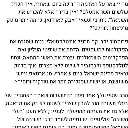
מה יישאר על האדמה החרוכה ביום שאחרי. איך הכריז
שלשום השר אמסלם? "אין ברירה אלא להכריע את
השמאל". ניתן גז ונשאיר אבק לארדואן, כי מה יותר מתוק
מ"ניצחון מוחלט"?
פרופסור יקר, קח תרגיל אינטלקטואלי: נניח שסגרת את
הפקולטות למשפטים, הדחת את שופטי העליון ואת
הפרקליטים השמאלנים, עצרת את ראשי המחאה, ונתת
לגולדקנופף ולבן־גביר לשלוט ללא מצרים. איך בדיוק
נראית מדינת ישראל ביום שאחרי? סטארטאפ ניישן
משגשגת, או ישות שמזכירה יותר את טורקיה ורוסיה?
הרב שטיינזלץ אמר פעם בהתוועדות שאחד האתגרים של
בעלי תשובה הוא להבין שצריך לשנות לא רק את הדאטה,
אלא גם את מערכת ההפעלה. לעניינו, ללא מעט "בעלי
תשובה" פוליטיים יש נטייה לשמר דרכי חשיבה של
השמאל המרקסיסטי העמוק. הם אומנם הפכו לאומיים