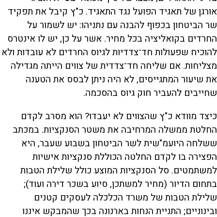
אורגן של תאגיד הפועל נגד התאגיד. כ"ץ קיבל את תפקיד
שר הביטחון בכפוף להבנה עם נתניהו: יש לשמור על
החרדים בקואליציה בכל מחיר. אשר על כן, יש לו אינטרס
להוכיח שפעולות חד־צדדיות לגיוס החרדים לא עובדות ולא
מצליחות. אם שליחה חד־צדדית של צווים הייתה מגדילה
את שיעור המתגייסים, לא היה ניתן לבסס את הטענה
שחייבים להעביר חוק גיוס בהסכמה.
כיצד מוודא כ"ץ שהצווים לא יעבדו? הוא מסרב לקדם
החלטת ממשלה המרחיבה את משטר הסנקציות. במכתב
ששלחה היועמ"שית לשר הביטחון בשבוע שעבר, היא
הפצירה בו לקדם החלטה הכוללת סנקציות אישיות
למשתמטים. סל הסנקציות המוצע כולל שלילת הטבות
בתחום הדיור (מחיר למשתכן, סיוע בשכר דירה ועוד);
שלילת הטבות של משרד הכלכלה לעסקים קטנים
ובינוניים; התניית הנחות בארנונה בכך שהמבקש איננו