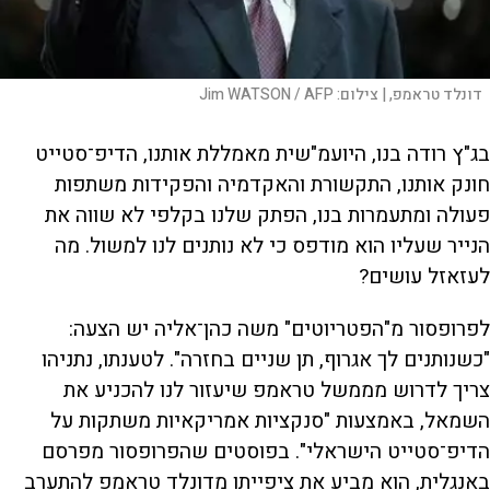
דונלד טראמפ, |
צילום:
Jim WATSON / AFP
בג"ץ רודה בנו, היועמ"שית מאמללת אותנו, הדיפ־סטייט
חונק אותנו, התקשורת והאקדמיה והפקידות משתפות
פעולה ומתעמרות בנו, הפתק שלנו בקלפי לא שווה את
הנייר שעליו הוא מודפס כי לא נותנים לנו למשול. מה
לעזאזל עושים?
לפרופסור מ"הפטריוטים" משה כהן־אליה יש הצעה:
"כשנותנים לך אגרוף, תן שניים בחזרה". לטענתו, נתניהו
צריך לדרוש מממשל טראמפ שיעזור לנו להכניע את
השמאל, באמצעות "סנקציות אמריקאיות משתקות על
הדיפ־סטייט הישראלי". בפוסטים שהפרופסור מפרסם
באנגלית, הוא מביע את ציפייתו מדונלד טראמפ להתערב