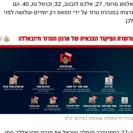
אלמוג סרוסי, 27; אלכס לובנוב, 32; וכרמל גת, 40. הם
נרצחו במנהרת טרור על ידי חמאס רק יומיים-שלושה לפני
לכן.
בכירי חיזבאללה שחוסלו. |
צילום:
דו"צ
ב-27 בספטמבר חיסלה ישראל את מנהיג חיזבאללה חסן