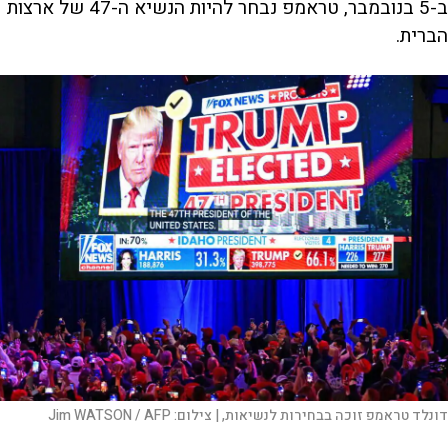
ב-5 בנובמבר, טראמפ נבחר להיות הנשיא ה-47 של ארצות
הברית.
דונלד טראמפ זוכה בבחירות לנשיאות, |
צילום:
Jim WATSON / AFP