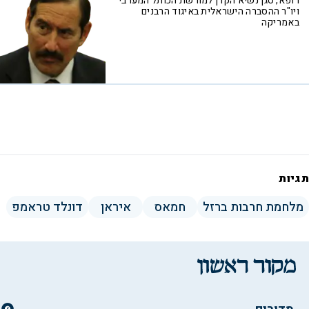
רופא, סגן נשיא הקרן למורשת הכותל המערבי
ויו"ר ההסברה הישראלית באיגוד הרבנים
באמריקה
תגיות
מלחמת חרבות ברזל
חמאס
איראן
דונלד טראמפ