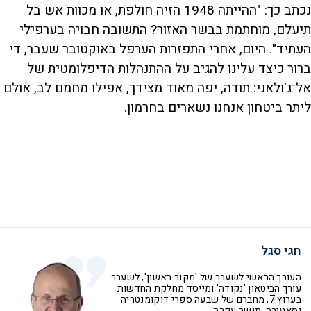
נכתב כך: "ההייתה 1948 הזיה חולפת, או מכוות אש בל
תיעלם, מוחתמת בבשר האזור? התשובה חבויה בערפילי
העתיד". היום, אחרי התפזרות הערפל באוקטובר שעבר, די
ברור כיצד עלינו להגיב על ההתנהלות הדיפלומטית של
אל־ג'ולאני: תודה, יפה מאוד מצידך, אפילו מחמם לב, אולם
ליתר ביטחון אנחנו נשארים בחרמון
.
חגי סגל
העורך הראשי לשעבר של 'מקור ראשון', לשעבר
עורך הביטאון 'נקודה' ומייסד מחלקת החדשות
בערוץ 7, מחברם של שבעה ספרי דוקומנטריה
וסאטירה, תושב עפרה