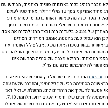
לא מכבר מנהיג בכיר בארגונים סוניים רצחניים, מבוקש עם
תג מחיר אמריקני בסך 10 מיליון דולר, מאיר פניו לעולם
ואלינו מפני שזה מה שמשרת אותו כרגע. מי כמוהו מודע
לעליונות הצבאית הישראלית שהתבהרה מחדש ברבעון
האחרון של 2024. בלעדיה היה נבצר ממנו להדיח את אסד.
לכן הוא עסוק כעת בחנופה. אומנם המורדים הסורים
בראשותו כבשו בסערה את דמשק, אבל צה"ל השמיד את
התשתיות הצבאיות של סוריה, ובמזרח התיכון נהוג להתרפס
בפני המנצחים. ממילא מצבה של סוריה החדשה אינו
מאפשר לה להתכתש כרגע עם צה"ל
.
גם
ערפאת
המנוח הכיר בישראל רק אחרי שהאינתיפאדה
הראשונה הסתיימה בכישלון פלסטיני, והתברר שלעת עתה
אי אפשר להשליך את היהודים לים. ממשלת ישראל דאז
התפתתה לחיוכים שלו, והסוף העגום ידוע. מלחמת 7.10,
כמו אינתיפאדת אל־אקצה, היא תגובת שרשרת של אוסלו.