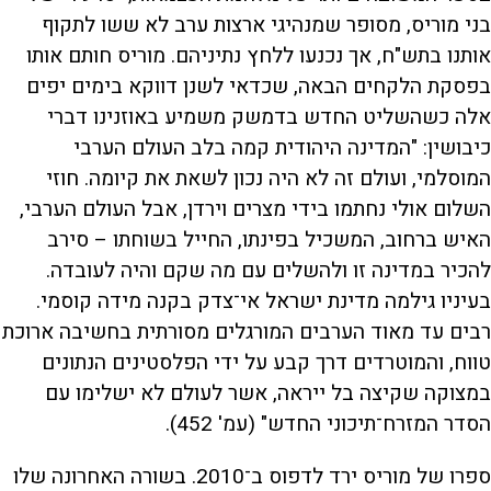
בני מוריס, מסופר שמנהיגי ארצות ערב לא ששו לתקוף
אותנו בתש"ח, אך נכנעו ללחץ נתיניהם. מוריס חותם אותו
בפסקת הלקחים הבאה, שכדאי לשנן דווקא בימים יפים
אלה כשהשליט החדש בדמשק משמיע באוזנינו דברי
כיבושין: "המדינה היהודית קמה בלב העולם הערבי
המוסלמי, ועולם זה לא היה נכון לשאת את קיומה. חוזי
השלום אולי נחתמו בידי מצרים וירדן, אבל העולם הערבי,
האיש ברחוב, המשכיל בפינתו, החייל בשוחתו – סירב
להכיר במדינה זו ולהשלים עם מה שקם והיה לעובדה.
בעיניו גילמה מדינת ישראל אי־צדק בקנה מידה קוסמי.
רבים עד מאוד הערבים המורגלים מסורתית בחשיבה ארוכת
טווח, והמוטרדים דרך קבע על ידי הפלסטינים הנתונים
במצוקה שקיצה בל ייראה, אשר לעולם לא ישלימו עם
הסדר המזרח־תיכוני החדש" (עמ' 452)
.
ספרו של מוריס ירד לדפוס ב־2010. בשורה האחרונה שלו