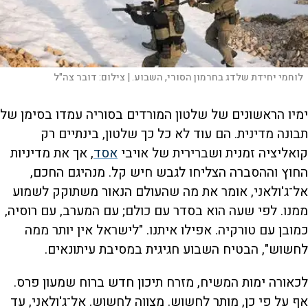
לוחמי יחידת שלדג בחרמון הסורי, השבוע. |
צילום:
דובר צה"ל
ימיו הראשונים של שלטון המורדים בסוריה עמדו בסימן של
תבונה מדינית. הם עוד לא כל כך שלטון, בינתיים רק
קואליציה זמנית ושברירית של אויבי
אסד
, אך את מדיניות
החוץ וההסברה הצליחו לגבש חיש קל. מנהיגם החכם,
אל־ג'ולאני, אומר את מה שהעולם הנאור משתוקק לשמוע
ממנו. לפי שעה הוא בסדר עם כולם; עם המערב, עם רוסיה,
כמובן עם טורקיה. אפילו איתנו. "לישראל אין יותר ממה
לחשוש", הבטיח השבוע חגיגית במסיבת עיתונאים
.
לכאורה ימות המשיח, מזרח תיכון חדש ברוח שמעון פרס.
אף על פי כן, מותר לחשוש. מצווה לחשוש. אל־ג'ולאני, עד