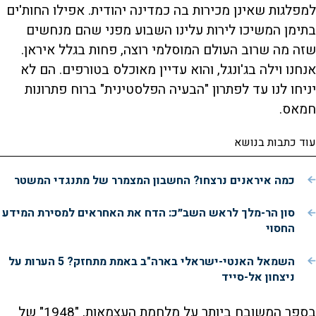
למפלגות שאינן מכירות בה כמדינה יהודית. אפילו החות'ים
בתימן המשיכו לירות עלינו השבוע מפני שהם מנחשים
שזה מה שרוב העולם המוסלמי רוצה, פחות בגלל איראן.
אנחנו וילה בג'ונגל, והוא עדיין מאוכלס בטורפים. הם לא
יניחו לנו עד לפתרון "הבעיה הפלסטינית" ברוח פתרונות
חמאס
.
עוד כתבות בנושא
כמה איראנים נרצחו? החשבון המצמרר של מתנגדי המשטר
סון הר-מלך לראש השב״כ: הדח את האחראים למסירת המידע
החסוי
השמאל האנטי-ישראלי בארה"ב באמת מתחזק? 5 הערות על
ניצחון אל-סייד
בספר המשובח ביותר על מלחמת העצמאות, "1948" של