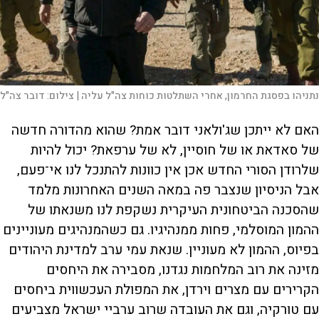
נתניהו בפסגת החרמון, אחרי השתלטות כוחות צה"ל עליה |
צילום:
דובר צה"ל
האם לא ייתכן שג'ולאני דובר אמת? שהוא מהדורה חדשה
של סאדאת או של חוסיין, לא של ערפאת? יכול להיות
שלרודן הסורי החדש אכן אין כוונות להתנכל לנו אי־פעם,
אבל הניסיון שנצבר פה במאה השנים האחרונות מלמד
שהסכנה הביטחונית העיקרית נשקפת לנו משנאתו של
ההמון המוסלמי, פחות ממנהיגיו. גם כשהמנהיגים מעוניינים
בפיוס, ההמון לא מעוניין. שנאת עמי ערב למדינת היהודים
מזינה את רוב המלחמות נגדנו, מסבירה את היחסים
הקרירים עם מצרים וירדן, את המפולת העכשווית ביחסים
עם טורקיה, וגם את העובדה שרוב ערביי ישראל מצביעים