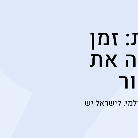
 זמן
 את
ר
מי. לישראל יש