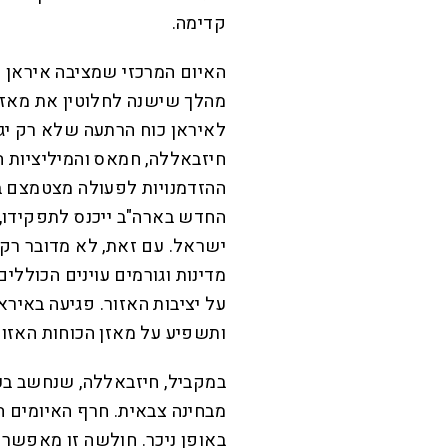
קדימה.
האיום המרכזי שמציבה איראן ה
מהלך שישנה לחלוטין את מאזן ה
לאיראן כוח הרתעה שלא רק יגן
חיזבאללה, חמאס והמיליציות הש
ההזדמנויות לפעולה מצטמצם ב
החדש בארה"ב ייכנס לתפקידו,
ישראל. עם זאת, לא מדובר רק 
מדינות וגורמים עוינים הכוללי
על יציבות האזור. פגיעה באירא
ותשפיע על מאזן הכוחות האזורי
במקביל, חיזבאללה, שנחשב בעב
מבחינה צבאית. חרף האיומים הר
באופן ניכר. חולשה זו מאפשר