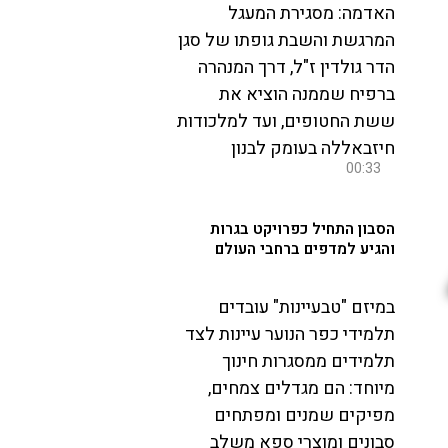
האדמה: מסגירת המעגל
המרגשת והשבת גופתו של סגן
הדר גולדין ז"ל, דרך המנהרה
ברפיח שממנה הוציא את
ששת החטופים, ועד למלכודות
חיזבאללה בעומק לבנון
00:33
הסבון התחיל כפרויקט בגרות
והגיע למדפים ברחבי העולם
במיזם "טבעיינות" עובדים
תלמידי כפר הנוער עיינות לצד
תלמידים ממסגרות חינוך
מיוחד: הם מגדלים צמחים,
מפיקים שמנים ומפתחים
סבונים ומוצרי ספא משלב