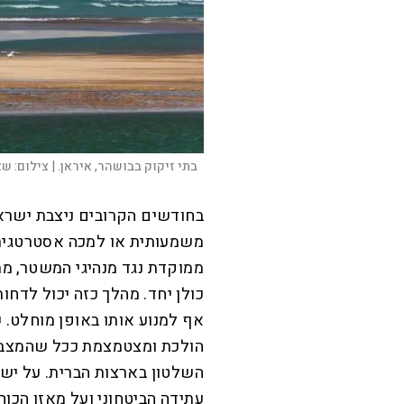
בתי זיקוק בבושהר, איראן. |
צילום:
שא
בחודשים הקרובים ניצבת ישראל
משמעותית או למכה אסטרטגית 
ממוקדת נגד מנהיגי המשטר, מת
כולן יחד. מהלך כזה יכול לדח
אף למנוע אותו באופן מוחלט.
הולכת ומצטמצמת ככל שהמצב ה
השלטון בארצות הברית. על י
עתידה הביטחוני ועל מאזן הכוח