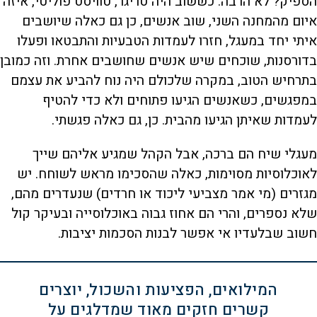
הספיק? לא הרבה. כששוב היה טריגר, טוויסט פוליטי, איזה
איום מהמחנה השני, שוב אנשים, כן גם כאלה שיושבים
איתי יחד במעגל, חזרו לעמדות הטבעיות והתבטאו ופעלו
בדורסנות, שוכחים שיש אנשים שחושבים אחרת. וזה כמובן
בתרחיש הטוב, במקרה שלכולם היה נוח להביע את עצמם
במפגשים, כשאנשים הגיעו פתוחים ולא כדי להטיף
לעמדות שאיתן הגיעו מהבית. כן, גם כאלה פגשתי.
מעגלי שיח הם ברכה, אבל הקהל שמגיע אליהם שייך
לאוכלוסיות מסוימות, כאלה שהסכימו מראש לשוחח. יש
מגזרים (מי אמר מצביעי ליכוד או חרדים) שנעדרים מהם,
שלא נספרים, והרי הם אחוז גבוה באוכלוסייה ובעיקר קול
חשוב שבלעדיו אי אפשר לבנות הסכמות יציבות.
המילואים, הפציעות והשכול, יוצרים
קשרים חזקים מאוד שמדלגים על