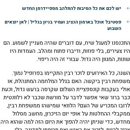
יש לכם את כל הסיבות להתלהב מספיידרמן החדש
פסטיבל אוכל בארמון הנציב ועמיר בניון בגליל | לאן יוצאים
השבוע
התכנסנו למעגל שיח, עם דוברים שהיה מעניין לשמוע. הם
היו צעירים, בלי פוזות, ודיברו פתוח ומהלב. העמדות היו
שונות, המגוון היה גדול. עבורי זה היה ריפוי.
השנה, כל האירועים לזכר רבין התקיימו בפרופיל נמוך.
משפחת רבין ביקשה. האם בגלל המלחמה המתנהלת, או
אולי בעקבות קונספציית השלום שקרסה ברעש גדול, וכעת
כבר ברור שאי אפשר לדבר על מורשת שכבר לא רלוונטית
לרובו המכריע של העם? הלוואי שמישהו ממשפחת רבין,
ממקבלי ההחלטות על אופי יום הזיכרון, מחשב מסלול
מחדש, כדי שניתן יהיה להפוך את היום הזה למה שהוא היה
צריך להיות. לזכור את האיש ואת תרומתו למדינה, בלי