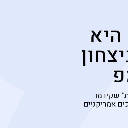
היא
צחון
פ
ת" שקידמו
ים אמריקניים