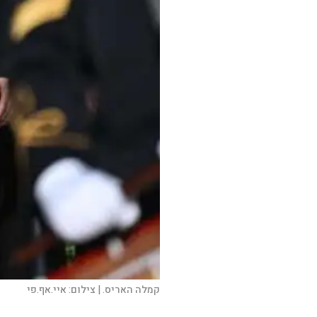
קמלה האריס. |
צילום:
איי.אף.פי