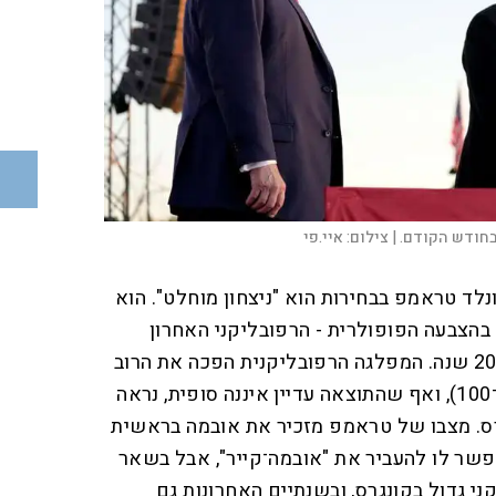
בחודש הקודם. |
צילום:
איי.פי
ד טראמפ בבחירות הוא "ניצחון מוחלט". הוא
בהצבעה הפופולרית - הרפובליקני האחרון
שעשה זאת היה בוש הבן לפני 20 שנה. המפלגה הרפובליקנית הפכה את הרוב
בסנאט לטובתה (53 מושבים מ־100), ואף שהתוצאה עדיין איננה סופית, נראה
ס. מצבו של טראמפ מזכיר את אובמה בראשית
פשר לו להעביר את "אובמה־קייר", אבל בשאר
ני גדול בקונגרס, ובשנתיים האחרונות גם