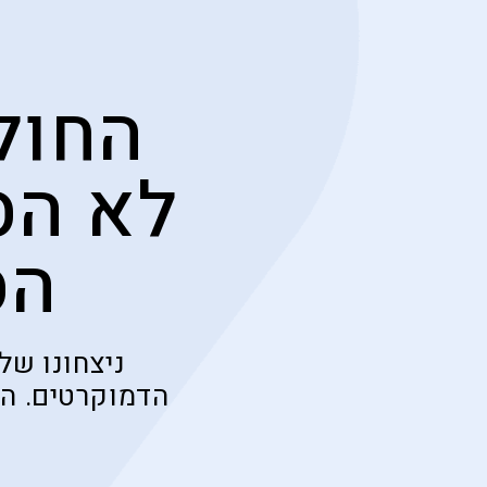
החול
לא הס
הס
ניצחונו של
הדמוקרטים. הכ