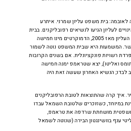
לאובמה: בית משפט עליון שמרני. איתרע
ויים לעליון הגיעו לנשיאים רפובליקנים. בבית
המשפט של ג'ון רוברטס, נשיא העליון מאז 2005, הדמוקרטים מינו חמישה
שר. המשמעות היא שבית המשפט נוטה לשמור
פרדת רשויות פונקציונלית. אם בשנים הקרובות
ומס ואליטו), יצא שטראמפ ימנה חמישה
וב לבדו; הנשיא האחרון שעשה זאת היה
ר. איך קרה שהתוצאות לטובת הרפובליקנים
נת במיוחד, כשזוכרים שלטובת השמאל עבדו
 משפטית מושחתת שרדפה את טראמפ,
טי ענף בוושינגטון הבירה (שנוטה לשמאל