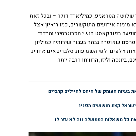
י שלושה מטראמפ, כמיליארד דולר – ובכל זאת
 של 20 מיליון. היא מימנה אירועים מתוקשרים, כמו ריאיון אצל
והופעה בפודקאסט הנשי הפרוגרסיבי והרדוד
Call he. כעת מתפרסם שאופרה גבתה בעבור שירותיה כמיליון
אות אלפים. לפי השמועות, סלבריטאים אחרים
 ביונסה וליזו, הרוויחו הרבה יותר.
 בעיות העומק של היחס לחיילים קרביים
ישראל קצת חוששים מפניו
ת כל משאלות הממשלה וזה לא עזר לו