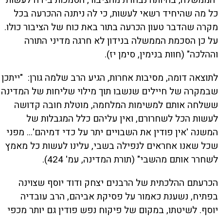
כל מה שהיחיד רשאי לעשות, כי לה ניתנה ההכרעה בכל
מקרה שהדבר טעון הכרעה בתור באת כוח של הציבור כולו.
על כן הסכמת הממשלה בנידון לא חרגה מדיני התורה
וההלכה" (חוות בנימין, סימן יז).
לתוצאה דומה, מסיבות אחרות, הגיע הרב שלמה גורן: "ייתכן
שבמקרה של חיילים שנשבו תוך מילוי שליחות של המדינה
ששלחה אותם למשימות המלחמה, מוטלת חובה קדושה
לעשות הכל לשחרורם, ואין עליהם כלל המגבלות של
המשנה 'אין פודין את השבויים יתר על כדי דמיהם'... מפני
שכל שאנו אחראים לנפילה בשבי, עלינו לעשות כל מאמץ
לשחרר אותם מהשבי" (תורת המדינה, עמ' 424).
הכרעתם ההלכתית של הרבנים יצחק ודוד יוסף שצוינה
בפתיח, נשענת כאמור על פסיקת אביהם, הרב עובדיה
יוסף. לשיטתו, במקום של פיקוח נפש פודין גם יותר מכפי