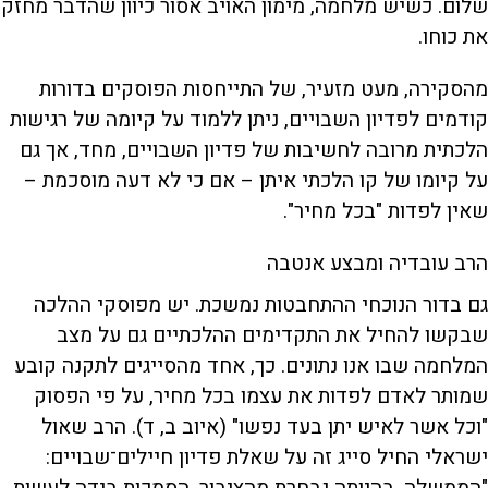
שלום. כשיש מלחמה, מימון האויב אסור כיוון שהדבר מחזק
את כוחו.
מהסקירה, מעט מזעיר, של התייחסות הפוסקים בדורות
קודמים לפדיון השבויים, ניתן ללמוד על קיומה של רגישות
הלכתית מרובה לחשיבות של פדיון השבויים, מחד, אך גם
על קיומו של קו הלכתי איתן – אם כי לא דעה מוסכמת –
שאין לפדות "בכל מחיר".
הרב עובדיה ומבצע אנטבה
גם בדור הנוכחי ההתחבטות נמשכת. יש מפוסקי ההלכה
שבקשו להחיל את התקדימים ההלכתיים גם על מצב
המלחמה שבו אנו נתונים. כך, אחד מהסייגים לתקנה קובע
שמותר לאדם לפדות את עצמו בכל מחיר, על פי הפסוק
"וכל אשר לאיש יתן בעד נפשו" (איוב ב, ד). הרב שאול
ישראלי החיל סייג זה על שאלת פדיון חיילים־שבויים:
"הממשלה, בהיותה נבחרת מהציבור, הסמכות בידה לעשות