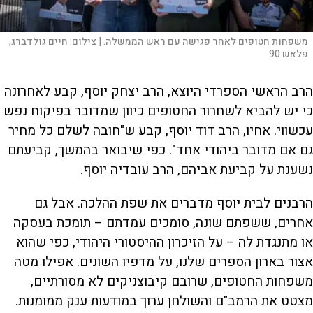
משפחות חטופים לאחר פגישה עם ראש הממשלה. |
צילום:
חיים גולדברג,
פלאש 90
ה
רב הראשי הספרדי היוצא, הרב יצחק יוסף, קבע לאחרונה
כי יש להביא לשחרור החטופים כיוון שמדובר בפיקוח נפש
עכשווי. אחיו, הרב דוד יוסף, קבע ש"חובה לשלם כל מחיר
גם אם מדובר ביהודי אחד". כפי שיבואר בהמשך, קביעתם
נשענת על קביעת אביהם, הרב עובדיה יוסף.
הרבנים לבית יוסף מדברים את שפת ההלכה. אבל גם
אחרים, ששפתם שונה, סומכים עמדתם – תומכת בעסקה
או מתנגדת לה – על הזיכרון ההיסטורי היהודי, כפי שהוא
אצור בארון הספרים שלנו, על מדפיו השונים. אפילו מטה
משפחות החטופים, שרובם קיבוצניקים לא מסורתיים,
מצטט את הרמב"ם והשולחן ערוך במודעות ענק ממומנות.