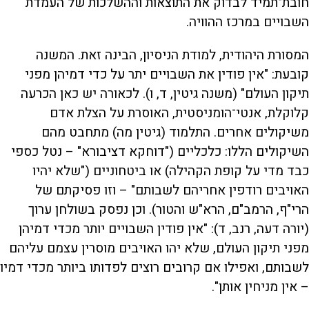
חובת־תמיד לבדוק את התוצאות וההשלכות של העמדת
השבויים במרכז ההוויה.
המסורת היהודית, למודת הניסיון, הבינה זאת. המשנה
קובעת: "אין פודין את השבויים יתר על כדי דמיהן מפני
תיקון העולם" (משנה גיטין, ד, ו). לכאורה יש כאן הכרעה
קלוקלת, אנטי־הומניסטית, האוסרת על הצלת אדם
משיקולים אחרים. התלמוד (גיטין מה) מתחבט מהם
השיקולים הללו: כלכליים ("דוחקא דציבורא" – נטל כספי
כבד מדי על קופת הקהילה) או ביטחוניים ("שלא יהיו
האויבים רודפין אחריהם לשבותם" – וזו פסיקתם של
הרי"ף, הרמב"ם, הרא"ש והטור). וכן נפסק בשולחן ערוך
(יורה דעה, רנב, ד): "אין פודין השבויים יותר מכדי דמיהן
מפני תיקון העולם, שלא יהו האויבים מוסרין עצמם עליהם
לשבותם, ואפילו אם קרובים רוצים לפדותו ביותר מכדי דמיו
– אין מניחין אותן".