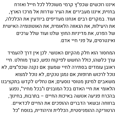
איננו רוכשים שכפ"ץ קרמי משוכלל לכל חייל ואזרח
בחזית; איננו מעבירים את העיר שדרות אל מרכז הארץ,
ועוד. במקרים רבים אנחנו מעדיפים ביודעין את הכלכלה,
את היעילות, את הגאווה הלאומית, את האוטונומיה האישית
של הפרט, את מדיניות החוץ שלנו ועוד שלל ערכים
ואינטרסים, על פני חיי אדם.
המחסור הוא חלק מהקיום האנושי. לכן אין דרך להעמיד
ערך כלשהו, כולל החשש לפיקוח נפש, כערך מוחלט. חיי
ראובן עומדים בסתירה לחיי שמעון: אם נקנה שכפ"צים, לא
נוכל לרכוש תרופות; אם נמגן טנקים, לא נוכל למצוא
משאבים למיגון מטוסי נוסעים; אם נחליט לקדש בתקציבנו
הלאומי את חיי האדם בכל המובנים ו"בכל מחיר", נפגע
בהכרח פגיעה אנושה באיכות החיים – בתרבות, בחינוך,
ברווחה ובשאר הדברים ההופכים את החיים לכדאיים.
הרטוריקה ההומניסטית, הכללית והיהודית, בנוסח "כל