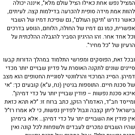
המציל נפש אחת כאילו הציל עולם מלא", איננה יכולה
להוות אמת מידה סופית להכרעה בדילמות קצה. לעיתים,
כאשר נדרש "תיקון העולם", גם שפיכת דמיו של השבוי
אפשרית, כמו גם דמיו של החולה, הלוחם, הנוסע בדרכים
וכל אחד אחר. זהו ההיגיון הסביר להגבלה ההלכתית על
הרעיון של "כל מחיר".
ובכל זאת, הפוסקים ומפרשי התלמוד במהלך הדורות קבעו
סייגים שונים לתקנה האוסרת על פדיון שבויים יותר מכדי
דמיהן. הסייג המרכזי והרלוונטי לסוגיית החטופים הוא מצב
של סכנת חיים. התוספות בגיטין (נח, ע"א) קובעים כך: "אי
איכא סכנת נפשות – פודין שבויין יותר על כדי דמיהן".
ומייסד חב"ד, האדמו"ר הזקן, כתב ברוח זו: "לא תהא כזאת
בישראל ליתן קצבה וגבול לפדיון נפשות, כי לא אמרו רז"ל
אין פודין את השבויים יתר על כדי דמיהן... אלא בימיהן
שהיו השבוים נמכרים לעבדים ולשפחות לכל קונה ואין