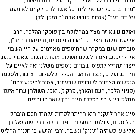
סכנת נפשות כלל". אבל במקום של סכנת נפשות,
"מחוייבים כל ישראל ליתן כל אשר להם לקיים לא תעמוד
על דם רעך" (אגרות קודש אדמו"ר הזקן, לד).
ואולם נושא זה מצוי במחלוקת בין פוסקי ההלכה. הרב
אליעזר מלמד מציין כי "הרבה פוסקים, וביניהם הרמב"ן,
סוברים שגם במקרה שהחוטפים מאיימים על חיי השבוי
אין להיכנע, ואסור לשלם תשלום מופרז. משום שאם ייכנעו,
ייצרו תמריץ לתפוס שבויים נוספים משלנו ואף לאיים על
חייהם. ועל כן, מצד הדאגה הכללית לשלום הציבור, ולסכנת
הנפשות הצפויה לשבויים שבעתיד, אסור להיכנע להם"
(פניני הלכה, העם והארץ, פרק ז). ואכן, השולחן ערוך איננו
מחלק בין שבוי בסכנת חיים ובין שאר השבויים.
סייג אחר לתקנה הוא ההיתר לפדות תלמיד חכם מובהק
בכל סכום, שנלמד ממעשה הפדִייה של רבי ישמעאל בן
אלישע, כשהיה "תינוק" ונשבה, ורבי יהושע בן חנניה החליט