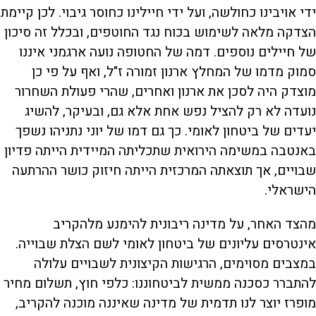
ידי אויבינו כחולשה, ועל ידי חיילינו כחוסר גיבוי. לכן קיימת
הצדקה מלאה לשימוש בכוח נגד החוטפים, ובכלל זה סיכון
של חיילים נוספים. דמה של החטופה נועה ארגמני איננו
סמוק מדמו של המחלץ ארנון זמורה ז"ל, ואף על פי כן
מוצדק היה לסכן את ארנון ואחרים, שהרי פעולת השחרור
נועדה לא רק להציל נפש אחת אלא גם, ובעיקר, להשיג
יעדים של ביטחון לאומי. כך גם דמו של יוני נתניהו נשפך
באנטבה במשימה הירואית שתכליתה המיידית הייתה פדיון
שבויים, אך תוצאתה המרכזית הייתה חיזוק כושר ההרתעה
הישראלי.
מהצד האחר, על מדינה ריבונית להימנע מלהקריב
אינטרסים עליונים של ביטחון לאומי לשם הצלת שבוייה.
במצבים מסוימים, הרגישות הקיצונית לשבויים עלולה
להתברר כסכנה ממשית לביטחוננו: כלפי חוץ, תשלום מחיר
מופרז יוצר לנו תדמית של מדינה שאיננה מוכנה להקריב,