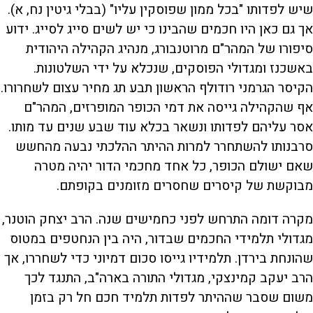
שיש לפדותו "בכל ממון שפוסקין עליו" (בבלי גיטין נח, א).
אך גם כאן היו חכמים שהבינו כי יש לשים סייג לסייג. ידוע
סיפורו של המהר"ם מרוטנבורג, מנהיג הקהילה היהודית
באשכנז ומגדולי הפוסקים, שנכלא על ידי השלטונות.
הקיסר הגרמני רודולף הראשון תבע תג מחיר עצום לשחרורו.
אף שהקהילה גייסה את דמי הכופר המופרזים, המהר"ם
אסר עליהם לפדותו ונשאר בכלא עוד שבע שנים עד מותו.
סרבנותו להשתחרר למרות ההיתר ההלכתי נבעה מהחשש
שאם ישולם הכופר, כל אחד מחכמי הדור יהיה מטרה
מבוקשת של קיסרים שחסרים מזומנים בקופתם.
מקרה דומה התרחש לפני כחמישים שנה. הרב יצחק הוטנר,
מגדולי תלמידי החכמים שבדור, היה בין הנחטפים במטוס
שהונחת בירדן. תלמידיו גייסו סכום דמיוני כדי לשחררו, אך
הרב יעקב קמינצקי, מגדולי התורה בארה"ב, התנגד לכך
משום שסבר שההיתר לפדות תלמיד חכם חל רק בזמן