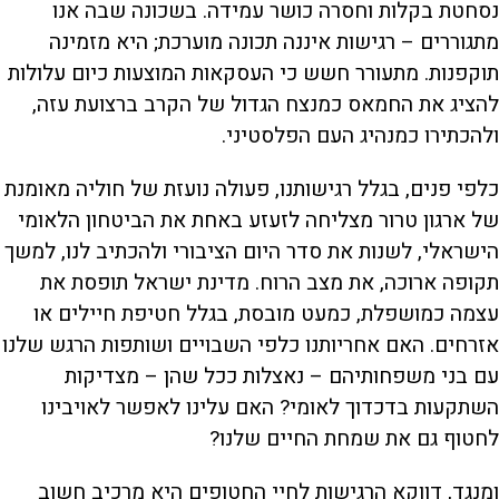
נסחטת בקלות וחסרה כושר עמידה. בשכונה שבה אנו
מתגוררים – רגישות איננה תכונה מוערכת; היא מזמינה
תוקפנות. מתעורר חשש כי העסקאות המוצעות כיום עלולות
להציג את החמאס כמנצח הגדול של הקרב ברצועת עזה,
ולהכתירו כמנהיג העם הפלסטיני.
כלפי פנים, בגלל רגישותנו, פעולה נועזת של חוליה מאומנת
של ארגון טרור מצליחה לזעזע באחת את הביטחון הלאומי
הישראלי, לשנות את סדר היום הציבורי ולהכתיב לנו, למשך
תקופה ארוכה, את מצב הרוח. מדינת ישראל תופסת את
עצמה כמושפלת, כמעט מובסת, בגלל חטיפת חיילים או
אזרחים. האם אחריותנו כלפי השבויים ושותפות הרגש שלנו
עם בני משפחותיהם – נאצלות ככל שהן – מצדיקות
השתקעות בדכדוך לאומי? האם עלינו לאפשר לאויבינו
לחטוף גם את שמחת החיים שלנו?
ומנגד, דווקא הרגישות לחיי החטופים היא מרכיב חשוב