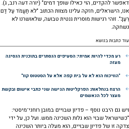
דאפשר להקדים, הוי כאילו שופך דמים" (יורה דעה רנב, ג).
אנו, הישראלים, חזקה עלינו מצוות הכתוב "לֹא תַעֲמֹד עַל דַּם
רֵעֶךָ". זוהי רגישות מוסרית גנטית טבועה, שלאושרנו לא
נשחקה.
עוד כתבות בנושא
רע מכדי להיות אמיתי: הסעיפים הנסתרים בתוכנית הנסיגה
מעזה
"הוויכוח הוא לא על בית קפה אלא על הסטטוס קוו"
הרצח בנחלאות: הפרקליטות הגישה שני כתבי אישום ובקשת
מעצר לכל הנאשמים
ויש גם היבט נוסף – פדיון שבויים במובן רוחני־מיסטי:
"כשישראל שבוי הוא גלות השכינה ממש. ועל כן, על ידי
צדקה זו של פדיון שבויים, הוא מעלה ביותר השכינה