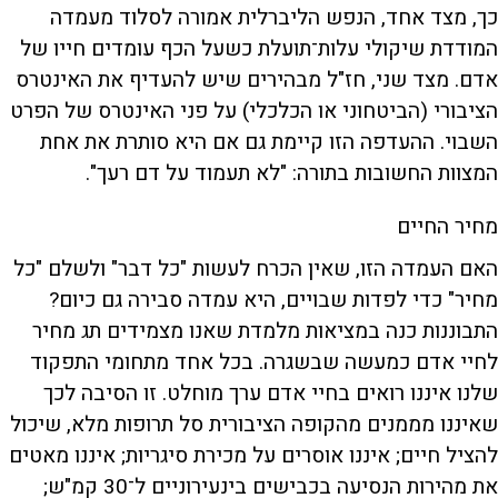
כך, מצד אחד, הנפש הליברלית אמורה לסלוד מעמדה
המודדת שיקולי עלות־תועלת כשעל הכף עומדים חייו של
אדם. מצד שני, חז"ל מבהירים שיש להעדיף את האינטרס
הציבורי (הביטחוני או הכלכלי) על פני האינטרס של הפרט
השבוי. ההעדפה הזו קיימת גם אם היא סותרת את אחת
המצוות החשובות בתורה: "לא תעמוד על דם רעך".
מחיר החיים
האם העמדה הזו, שאין הכרח לעשות "כל דבר" ולשלם "כל
מחיר" כדי לפדות שבויים, היא עמדה סבירה גם כיום?
התבוננות כנה במציאות מלמדת שאנו מצמידים תג מחיר
לחיי אדם כמעשה שבשגרה. בכל אחד מתחומי התפקוד
שלנו איננו רואים בחיי אדם ערך מוחלט. זו הסיבה לכך
שאיננו מממנים מהקופה הציבורית סל תרופות מלא, שיכול
להציל חיים; איננו אוסרים על מכירת סיגריות; איננו מאטים
את מהירות הנסיעה בכבישים בינעירוניים ל־30 קמ"ש;