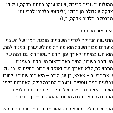
מהגלות והשביה כביכול, שזהו עיקר בחינת צדקה, ועל כן
צדקה זו גדולה מן הכול" ("ליקוטי הלכות" לרבי נתן
מברסלב, הלכות צדקה, ב, ו).
אי ודאות משתקת
הרגישות הגדולה לפדיון השבויים מובנת. דמיו של השבוי
צועקים מבור השבי: הוא מת חי; מת לשיעורין. בניגוד למת,
הוא חש במיתתו לאורך זמן. הדם השפוך הוא גם דמה של
משפחת השבוי, החיה באי־וודאות משתקת, בעגינות
מתמשכת, ללא תאריך יעד ואופק שחרור. חוויית השבי של
שאר־הבשר – צאצא, בן זוג, הורה – היא חור שחור שלתוכו
נבלעים חיים נוספים. ובעבור החברה כולה, האחריות כלפי
השבוי היא ביטוי עליון של סולידריות חברתית כלפי בן
החבורה שמצוי בצרה משום שהוא כזה – בן החבורה.
התחושות הללו מתעצמות כאשר מדובר במי שנשבה במהלך