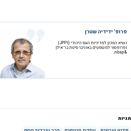
פרופ' ידידיה שטרן
נשיא המכון למדיניות העם היהודי (JPPI)
ופרופסור למשפטים באוניברסיטת בר־אילן
&nbsp;
תגיות
פדיון שבויים
עסקת חטופים
הרב עובדיה יוסף