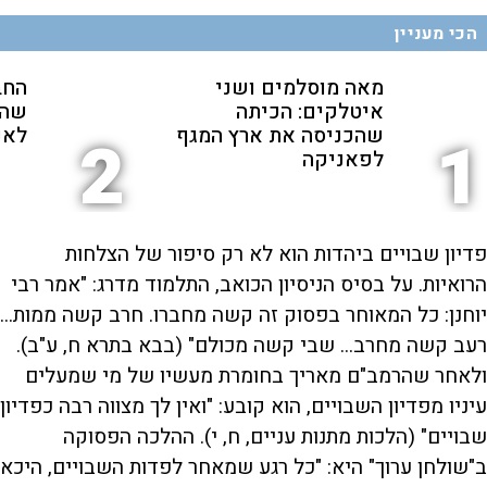
הכי מעניין
מאה מוסלמים ושני
החב
איטלקים: הכיתה
שהת
שהכניסה את ארץ המגף
לאנ
2
1
לפאניקה
פדיון שבויים ביהדות הוא לא רק סיפור של הצלחות
הרואיות. על בסיס הניסיון הכואב, התלמוד מדרג: "אמר רבי
יוחנן: כל המאוחר בפסוק זה קשה מחברו. חרב קשה ממות...
רעב קשה מחרב... שבי קשה מכולם" (בבא בתרא ח, ע"ב).
ולאחר שהרמב"ם מאריך בחומרת מעשיו של מי שמעלים
עיניו מפדיון השבויים, הוא קובע: "ואין לך מצווה רבה כפדיון
שבויים" (הלכות מתנות עניים, ח, י). ההלכה הפסוקה
ב"שולחן ערוך" היא: "כל רגע שמאחר לפדות השבויים, היכא