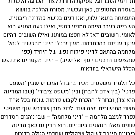
תקדימי העבר ועל פסיקת הדורות לצורך הכרעה הלכתית
בעסקת החטופים, כאן ועכשיו. מסורת ההלכה בנושא
התפתחה בתנאי גלות, ואנו דנים בנושא כמדינה ריבונית.
השבייה בעבר הייתה ממניע כספי, ואילו כעת המניע הוא
לאומי. השובים דאז לא חפצו במותנו, ואילו השובים דהיום
עיקר עניינם בהכחדתנו. מעין זה: לו היינו מבקשים לנהל
מלחמה בהתאם לדיני פיקוח נפש של היחיד (כפי
שמציעים הרבנים יוסף ואלישיב) – היינו מקפחים את נפש
הכלל הישראלי בוודאות.
כל תלמיד משפטים מכיר בהבדל המכריע שבין "משפט
פרטי" (בין אדם לחברו) ובין "משפט ציבורי" (שבו המדינה
היא צד), וברור לו ההכרח לקבוע נורמות שונות בכל אחד
משני המישורים. זאת ועוד: לכול מובן שנדרש ענף משפטי
נפרד למצב מלחמה – "דיני מלחמה" – שבו נוהגים הסדרים
שונים מאלו הנהוגים ביום־יום. הוא הדין גם כאן: מדינה
ריבונית חייבת לשקול שיקולים שחכמי הגולה בדורות