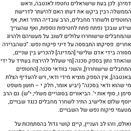
דמיהן. לכן בעת שישראלים נחטפו לאנטבה, וראש
הממשלה רבין ביקש את דעתו האם להיעתר לדרישת
החוטפים ולשחרר מחבלים, הרב עובדיה התיר זאת, אף
שידע שבכך נפתח פתח לחטיפות נוספות, ואף שהעריך
שהמחבלים שישוחררו עלולים לשוב על מעשיהם ולהרוג
אחרים. פסיקתו התבססה על דיני פיקוח נפש: "כשהברירה
מסורה בידי אדם שלישי [המדינה] להכריע בין שניים,
שהאחד נתון בספק סכנה [מי שעלול להירצח בעתיד על ידי
המחבלים שישוחררו], והשני בוודאי סכנה [החטופים
באנטבה], אין הספק מוציא מידי ודאי, ויש להעדיף הצלת
מי שהוא ודאי בסכנה" (יביע אומר, חלק י – חושן משפט
סימן ו, סוף אות י'. הביאורים בסוגריים משלי; י"ש). גם הרב
יוסף שלום אלישיב התיר לשחרר מחבלים כנגד שבויים,
מטעמי פיקוח נפש של השבויים.
ואולם, וזהו לב העניין, קיים קושי גדול בהסתמכות על