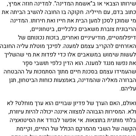
שירותו הצבאי או ב"אשמת המדינה". למדינה חוזה אמיץ,
כתוב בדם, עם חייליה. חקוקה בו החובה להשיב הביתה את
מי שמוכן לסכן למען הבית את חייו ואת חירותו. המדינה
הריבונית צוברת משאבים כלכליים, ביטחוניים,
דיפלומטיים, מודיעיניים ואחרים, בזכות נכונותם של
האזרחים להקריב עצמם למענה. לפיכך מוטלת עליה החובה
לעשות שימוש במשאבים אלו כדי לפדות את מי שהשליך
את נפשו מנגד למענה. הוא הדין כלפי תושבי ספָר
שהעמידו עצמם בסכנת חיים מתוך הסתמכות על ההבטחה
הברורה מאליה שהמדינה, באמצעות כוחות הביטחון, תגן
עליהם.
ואולם, האם הערך של פדיון שבויים הוא ערך מוחלט? לא
ולא. המסירות הגבוהה למצווה איננה יכולה להיות עיוורת,
בלתי מותנית בתוצאות. אי אפשר לבודד את הסיטואציה
הקשה של השבי מהמרקם הכולל של החיים, וקיימת