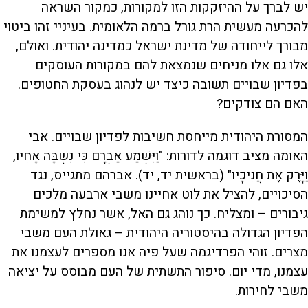
יש לברך על ההיזקקות הזו למקורות, כמקור השראה
להכרעה מעשית הרת גורל ברמה הלאומית. בעיניי זהו ביטוי
מבורך לייחודה של מדינת ישראל כמדינה יהודית. ואולם,
אלו גם אלו מניחים שנמצאת להם במקורות העוסקים
בפדיון שבויים תשובה כיצד יש לנהוג בעסקת החטופים.
האם הם צודקים?
המסורת היהודית מייחסת חשיבות לפדיון שבויים. אבי
האומה מציב דוגמה לדורות: "וַיִּשְׁמַע אַבְרָם כִּי נִשְׁבָּה אָחִיו,
וַיָּרֶק אֶת חֲנִיכָיו" (בראשית יד, יד). אברהם מתגייס, נגד
הסיכויים, להציל את לוט אחיינו משבי ארבעה מלכים
גיבורים – ומצליח. כך נוהג גם האל, אשר נחלץ למשימת
הפדיון הגדולה בהיסטוריה היהודית – גאולת העם משבי
מצרים. זוהי הפרדיגמה שעל פיה אנו מספרים לעצמנו את
עצמנו, מדי יום. סיפור התשתית של העם מבוסס על יציאה
משבי לחירות.