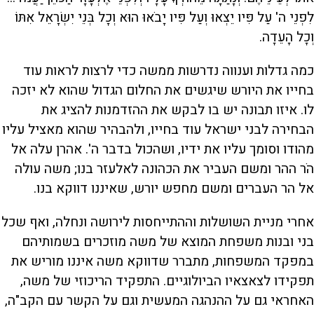
לִפְנֵי ה' עַל פִּיו יֵצְאוּ וְעַל פִּיו יָבֹאוּ הוּא וְכָל בְּנֵי יִשְׂרָאֵל אִתּוֹ
וְכָל הָעֵדָה.
כמה גדלות וענווה נדרשות ממשה כדי לרצות לראות עוד
בחייו את היורש שיגשים את החלום הגדול שהוא לא יזכה
לו. איזו תבונה יש בו לבקש את ההזדמנות להציג את
הבחירה לבני ישראל עוד בחייו, ולהבהיר שהוא מאציל עליו
מהודו וסומך עליו את ידיו, ושהכול בדבר ה'. אהרן עלה אל
הֹר ההר ומשם העביר את הכהונה לאלעזר בנו; משה עולה
אל הר העברים ומשם מחפש יורש, שאיננו דווקא בנו.
אחרי מניית השושלות וההתייחסות לירושה ונחלה, ואף שכל
בני ובנות משפחת המוצא של משה מוזכרים בשמותיהם
במפקד המשפחות, מתברר שדווקא משה איננו מוריש את
תפקידו לצאצאיו הביולוגיים. התפקיד הריכוזי של משה,
האחראי גם על ההנהגה המעשית וגם על הקשר עם הקב"ה,