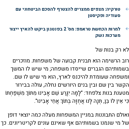
טורקיה: מצפים ממצרים להצטרף להסכם הביטחוני עם
סעודיה ופקיסטן
למרות הכחשת טראמפ: מס' 2 בפנטגון ביקש להאיץ ייצור
מערכות נשק
לא רק בנות של
רוב הרשימה הוא תבנית קבועה של משפחות. מוזכרים
בשמותיהם הגברים שייסדו משפחה; מי שיש לו המשך
ומשפחה שעומדת להיכנס לארץ, הוא מי שיש לו שם.
הקשר בין שם ובין בנים היורשים נחלה, עולה בבירור
מטענת בנות צלפחד: "לָמָּה יִגָּרַע שֵׁם אָבִינוּ מִתּוֹךְ מִשְׁפַּחְתּוֹ
כִּי אֵין לוֹ בֵּן, תְּנָה לָּנוּ אֲחֻזָּה בְּתוֹךְ אֲחֵי אָבִינוּ".
ואולם התבוננות במניין המשפחות מעלה כמה יוצאי דופן
של מי שנמנו בשמותיהם אף שאינם עונים לקריטריונים. כך