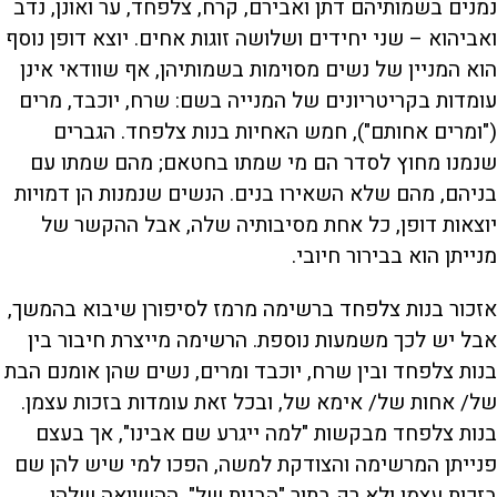
נמנים בשמותיהם דתן ואבירם, קרח, צלפחד, ער ואונן, נדב
ואביהוא – שני יחידים ושלושה זוגות אחים. יוצא דופן נוסף
הוא המניין של נשים מסוימות בשמותיהן, אף שוודאי אינן
עומדות בקריטריונים של המנייה בשם: שרח, יוכבד, מרים
("ומרים אחותם"), חמש האחיות בנות צלפחד. הגברים
שנמנו מחוץ לסדר הם מי שמתו בחטאם; מהם שמתו עם
בניהם, מהם שלא השאירו בנים. הנשים שנמנות הן דמויות
יוצאות דופן, כל אחת מסיבותיה שלה, אבל ההקשר של
מנייתן הוא בבירור חיובי.
אזכור בנות צלפחד ברשימה מרמז לסיפורן שיבוא בהמשך,
אבל יש לכך משמעות נוספת. הרשימה מייצרת חיבור בין
בנות צלפחד ובין שרח, יוכבד ומרים, נשים שהן אומנם הבת
של/ אחות של/ אימא של, ובכל זאת עומדות בזכות עצמן.
בנות צלפחד מבקשות "למה ייגרע שם אבינו", אך בעצם
פנייתן המרשימה והצודקת למשה, הפכו למי שיש להן שם
בזכות עצמן ולא רק בתור "הבנות של". ההשוואה שלהן