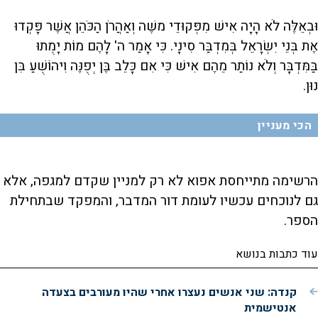
וּבְאֵלֶּה לֹא הָיָה אִישׁ מִפְּקוּדֵי משֶׁה וְאַהֲרֹן הַכֹּהֵן אֲשֶׁר פָּקְדוּ
אֶת בְּנֵי יִשְׂרָאֵל בְּמִדְבַּר סִינָי. כִּי אָמַר ה' לָהֶם מוֹת יָמֻתוּ
בַּמִּדְבָּר וְלֹא נוֹתַר מֵהֶם אִישׁ כִּי אִם כָּלֵב בֶּן יְפֻנֶּה וִיהוֹשֻׁעַ בִּן
נוּן.
הכי מעניין
הרשימה מתייחסת אפוא לא רק למניין שקדם למגפה, אלא
גם לנוכחים עכשיו לעומת דור המדבר, והמפקד שבתחילת
הספר.
עוד כתבות בנושא
קנדה: שני אנשים נעצרו אחרי שהיו מעורבים בצעדה
אנטישמית