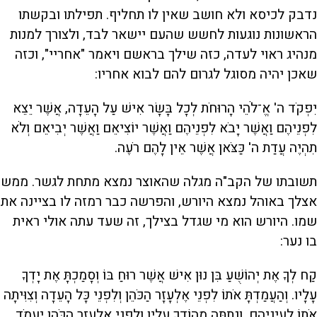
נדבק לכיסא ולא חושב שאין לו תחליף. תפילתו ובקשתו
הראשונות נוגעות לחשש שהעם יישאר לבד, ולצורך למנות
מנהיג ראוי לעדה, כזה שילך בראשם ויאמר "אחריי", וכזה
שאכן יהיה מסוגל לגרום להם לבוא אחריו:
יִפְקֹד ה' אֱ־לֹֹהֵי הָרוּחֹת לְכָל בָּשָׂר אִישׁ עַל הָעֵדָה, אֲשֶׁר יֵצֵא
לִפְנֵיהֶם וַאֲשֶׁר יָבֹא לִפְנֵיהֶם וַאֲשֶׁר יוֹצִיאֵם וַאֲשֶׁר יְבִיאֵם וְלֹא
תִהְיֶה עֲדַת ה' כַּצֹּאן אֲשֶׁר אֵין לָהֶם רֹעֶה.
תשובתו של הקב"ה מגלה שהאוצר נמצא מתחת לגשר. ממש
אצלך באוהל נמצא היורש, והפרשה כבר רמזה לו בציינה את
שמו. היורש הוא מי שגדל בצילך, זה שעד עתה אולי ראית
בו נער:
קַח לְךָ אֶת יְהוֹשֻׁעַ בִּן נוּן אִישׁ אֲשֶׁר רוּחַ בּוֹ וְסָמַכְתָּ אֶת יָדְךָ
עָלָיו. וְהַעֲמַדְתָּ אֹתוֹ לִפְנֵי אֶלְעָזָר הַכֹּהֵן וְלִפְנֵי כָּל הָעֵדָה וְצִוִּיתָה
אֹתוֹ לְעֵינֵיהֶם. וְנָתַתָּה מֵהוֹדְךָ עָלָיו וְלִפְנֵי אֶלְעָזָר הַכֹּהֵן יַעֲמֹד...