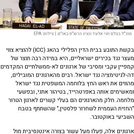
מנכ"ל בצלם חגי אלעד ונציג הרש"פ באו"ם. |
צילום:
EPA
בקשת התובע בבית הדין הפלילי בהאג (ICC) להוציא צווי
מעצר נגד בכירים ישראליים, היא במידה רבה תוצר של
קמפיין עקבי ומסיבי של ארגונים לא-ממשלתיים המקדמים
דה-לגיטימציה נגד ישראל. רבים מהארגונים המובילים,
מהווים את ראש החץ בלוחמה המשפטית נגד ישראל
ומאשימים אותה באפרטהייד, בטיהור אתני, ובפשעי
מלחמה. חלק מהארגונים הם בעלי קשרים לארגון הטרור
"החזית העממית לשחרור פלסטין," שהשתתף בטבח
השביעי באוקטובר.
ארגונים אלה, פעלו מעל עשור בצורה אינטנסיבית מול