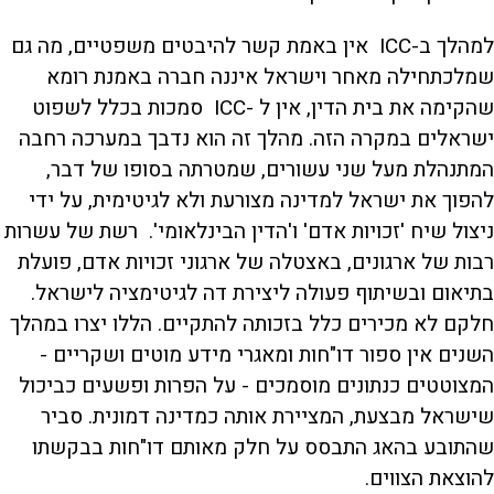
למהלך ב-ICC אין באמת קשר להיבטים משפטיים, מה גם
שמלכתחילה מאחר וישראל איננה חברה באמנת רומא
שהקימה את בית הדין, אין ל -ICC סמכות בכלל לשפוט
ישראלים במקרה הזה. מהלך זה הוא נדבך במערכה רחבה
המתנהלת מעל שני עשורים, שמטרתה בסופו של דבר,
להפוך את ישראל למדינה מצורעת ולא לגיטימית, על ידי
ניצול שיח 'זכויות אדם' ו'הדין הבינלאומי'. רשת של עשרות
רבות של ארגונים, באצטלה של ארגוני זכויות אדם, פועלת
בתיאום ובשיתוף פעולה ליצירת דה לגיטימציה לישראל.
חלקם לא מכירים כלל בזכותה להתקיים. הללו יצרו במהלך
השנים אין ספור דו"חות ומאגרי מידע מוטים ושקריים -
המצוטטים כנתונים מוסמכים - על הפרות ופשעים כביכול
שישראל מבצעת, המציירת אותה כמדינה דמונית. סביר
שהתובע בהאג התבסס על חלק מאותם דו"חות בבקשתו
להוצאת הצווים.