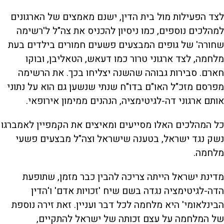
לצד הפעילות מול בית הדין, ישנם מאמצים של הארגונים
למהלכים נוספים, כמו ניסיון להכניס את צה"ל ל'רשימה
שחורה' של גופים המבצעים פשעים חמורים בילדים בעת
מלחמה, לצד ארגוני טרור כמו דעאש, הטאליבן, ובוקו
חארם. סבירות גבוהה שהשנה יצליחו בכך. את הרשימה
מפרסם מזכ"ל האו"ם בדו"ח שנתי שנשען גם הוא על נתוני
אותם ארגוני דה-לגיטימציה, הנהנים ממימון אירופאי.
כל המהלכים האלו מסייעים ומאיצים את הקמפיין לאמברגו
נשק נגד ישראל, בטענה שישראל וצה"ל מבצעים פשעי
מלחמה.
מדינת ישראל הייתה צריכה להבין כבר מזמן, שתופעת
הדה-לגיטימציה נגדה בשם שיח 'זכויות אדם' ו'הדין
הבינלאומי' היא מלחמה לכל דבר ועניין. זאת זירה נוספת
של המלחמה על עצם זכותה של ישראל להתקיים,