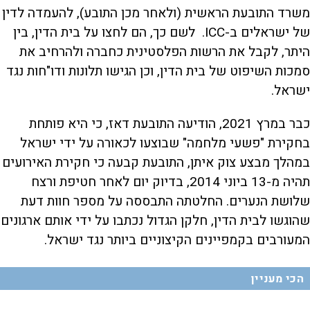
משרד התובעת הראשית (ולאחר מכן התובע), להעמדה לדין
של ישראלים ב-ICC. לשם כך, הם לחצו על בית הדין, בין
היתר, לקבל את הרשות הפלסטינית כחברה ולהרחיב את
סמכות השיפוט של בית הדין, וכן הגישו תלונות ודו"חות נגד
ישראל.
כבר במרץ 2021, הודיעה התובעת דאז, כי היא פותחת
בחקירת "פשעי מלחמה" שבוצעו לכאורה על ידי ישראל
במהלך מבצע צוק איתן, התובעת קבעה כי חקירת האירועים
תהיה מ-13 ביוני 2014, בדיוק יום לאחר חטיפת ורצח
שלושת הנערים. החלטתה התבססה על מספר חוות דעת
שהוגשו לבית הדין, חלקן הגדול נכתבו על ידי אותם ארגונים
המעורבים בקמפיינים הקיצוניים ביותר נגד ישראל.
הכי מעניין