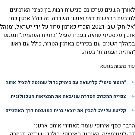
לאורך השנים נערכו גם פגישות רבות בין נציגי הארגונים
לתובעת הראשית דאז ואנשי משרדה. זה כולל ארגון כמו
'אל-חק' שב-2021 הוכרז כארגון טרור על ידי ישראל, ומנהל
ארגון פלסטיני שהיה בעברו פעיל "בחזית העממית" ונפגש
במהלך השנים עם בכירים בארגון הטרור, כולל עם ראש
"החזית העממית" בעזה.
עוד כתבות בנושא
"מוטור סיטי": קלישאה עם גימיק גדול שמנסה להציל אותה
צפייה ממכרת: הסדרה שניבאה את המציאות הטכנולוגית
קליטת עלייה: להבין את יוצאי ברית המועצות דרך האוזניים
הרבה כסף אירופי עומד מאחורי אותם ארגוני
דה-לגיטימציה. האיחוד האירופי, הולנד, שוודיה, דנמרק,