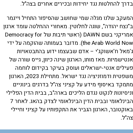
בדרך להחלטות נגד יחידות ובכירים אחרים בצה"ל.
המעקב שלנו מגלה שמי שחושב שהסיפור התחיל וייגמר
ב"נצח יהודה", שוגה לחלוטין. מאחורי ההחלטה עומד ארגון
אמריקני בשם DAWN (ראשי תיבות של Democracy for
the Arab World Now). מדובר בעמותה שהוקמה על ידי
ג'מאל ח'אשוקג'י – אדם שבעצמו ידוע בהתבטאויות
אנטישמיות. מאז מותו, הארגון שינה כיוון, גייס שורה של
פעילים אנטי-ישראלים ועוסק בעיקר בקידום לוחמה
משפטית ודמוזניציה נגד ישראל. מתחילת 2023, הארגון
מתמקד באיסוף מידע על קציני צה"ל בדרגים בינוניים
וניסיונות לנקוט נגדם הליכים בארה"ב, בבית הדין הפלילי
הבינלאומי ובבית הדין הבינלאומי לצדק בהאג. לאחר 7
באוקטובר, הארגון הגביר את התקפותיו על קציני וחיילי
צה"ל.