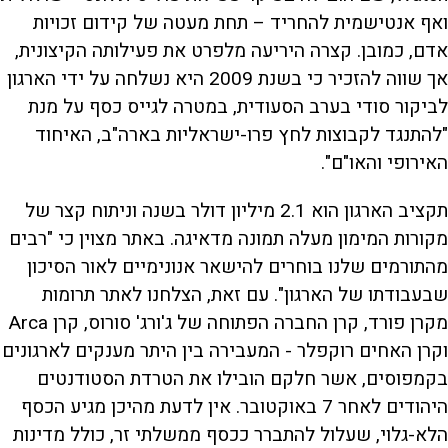
ואף אנטישמית להחריד – תחת מעטה של קידום זכויות
אדם, כמובן. קצרה היריעה מלפרט את פעילותה הקיצונית,
אך שווה להזכיר כי בשנת 2009 היא נשלחה על ידי הארגון
לביקור סודי בערב הסעודית, במטרה לגייס כסף על מנת
"להתנגד לקבוצות לחץ פרו-ישראליות בארה"ב, האיחוד
האירופי והאו"ם".
תקציב הארגון הוא 2.1 מיליון דולר בשנה וניתוח קצר של
מקורות המימון מעלה תמונה מדאיגה. באתר מצוין כי "רבים
מהתורמים שלנו בוחרים להישאר אנונימיים לאור הסיכון
שבעבודתו של הארגון". עם זאת, הצלחנו לאתר תרומות
מקרן פורד, קרן החברה הפתוחה של ג'ורג' סורוס, קרן Arca
וקרן האחים רוקפלר - המעבירה בין היתר מענקים לארגונים
בקמפוסים, אשר חלקם הובילו את הטרדת הסטודנטים
היהודים לאחר 7 באוקטובר. אין לדעת מהיכן מגיע הכסף
הלא-גלוי, שעלול להתברר ככסף ממשלתי זר, כולל מדינות