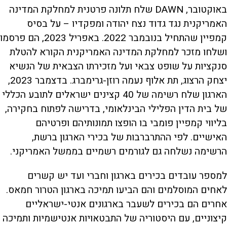
באוקטובר, DAWN שלח תלונה פרטנית למחלקת המדינה
האמריקנית נגד גדוד נצח יהודה ומפקדיו – על בסיס
קמפיין שהתחיל בנובמבר 2022. באפריל 2023, הם פרסמו
ושלחו מזכר למחלקת המדינה האמריקנית הקורא להטלת
סנקציות על שופט צבאי ועל מזכירתו הצבאית של הנשיא
יצחק הרצוג, תת אלוף נעמה רוזן-גרימברג. בדצמבר 2023,
הארגון שלח רשימה של 40 קצינים ישראלים לתובע הכללי
של בית הדין הפלילי הבינלאומי, בדרישה לפתוח בחקירה,
בליווי קמפיין פומבי בו הופצו תמונותיהם ופרטיהם
האישיים. לפי ההתרברבות של בכירי הארגון ברשת,
הרשימה נשלחה גם לגורמים רשמיים בממשל האמריקני.
למספר עובדים בכירים בארגון וחברי ועד יש קשרים
לאחים המוסלמים והם הביעו תמיכה בארגון הטרור חמאס.
אחרים הם בכירים לשעבר בארגונים אנטי-ישראליים
קיצוניים, עם היסטוריה של התבטאויות אנטישמיות ותמיכה