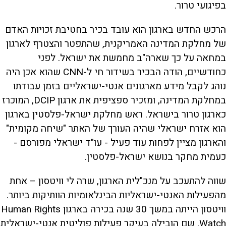
בפיגועי טרור.
הרכש החדש בארגון הוא עובד בכיר בחטיבת זכויות האדם
של מחלקת המדינה האמריקנית, שהתפטר והצטרף לארגון
במחאה על כך שארה"ב מחמשת את ישראל. לפני
כחודשיים, הודה הבכיר בשידור חי ל-CNN שהוא אכן היה
נוהג לקבל מידע מארגונים אנטי-ישראליים בזמן עבודתו
במחלקת המדינה, ומזכיר ספציפית את ארגון DCIP, המוכרז
כארגון טרור בישראל. ראש מחלקת ישראל-פלסטין בארגון
הוא אזרח ישראלי שהיה העורך של האתר "שיחה מקומית"
והארגון מציין לפחות עוד פעיל - עו"ד ישראלי מפורסם -
כעמית מחקר בנושא ישראל-פלסטין.
שווה להתעכב על מנכ"לית הארגון, שרה לי וויטסון – אחת
מהפעילות האנטי-ישראליות הבינלאומיות הוותיקות ביותר.
וויטסון הייתה במשך 30 שנה בכירה בארגון Human Rights
Watch, שם הובילה בעיקר פעילות פוליטית אנטי-ישראלית