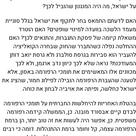
על ישראל, מה היה המנגנון שהוביל לכך?
האם לדעתם החמאס בחר לתקוף את ישראל בגלל סוגיית
מעמד הלשכה בוועדה למינוי שופטים? האם הוטרד
משאלת קיומה של פסקת התגברות, והתנאים לכך? האם
ההחלטה נפלה כשהתברר שהחוק שבחרה הקואליציה
להעביר הוא סבירות בגרסת סולברג ולא גרסת יואב דותן
המעודכנת? נראה שלא לכך כיוון נדב ארגמן, ולא לכך
מכוונים אלו המאשימים את תומכי הרפורמה באסון, אלא
לטענה שהעברת הרפורמה הובילה לפילוג חמור, שהציג את
ישראל כחלשה, ופיתה את אויביה לבחון את כוחה.
בהטלת האחריות להיחלשות החברתית על תומכי הרפורמה
לבדם קיים אבסורד מובנה. כן, הממשלה קידמה רפורמה
משפטית. כן, אפשר היה לעשות את זה טוב יותר, הן ברמת
הרפורמה עצמה, קל וחומר ברמת ההתנהלות. דומה כי רבים