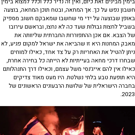
בימין מבינים זאת כיום, ואין זה נדיר כלל וכלל למצוא בימין
חשבון נפש על כך. אך המחאה, ובטח תוכן המחאה, בוצעה
באופן שבוצעה על ידי מי שחשבו שמאבקם חשוב מספיק
בשביל לחצות גבולות שעד כה לא נחצו, ובראשם עירובו
של הצבא. אם אכן ההתפוררות החברתית שליוותה את
מאבק המחנות היא זו שהביאה את ישראל למקום פגיע, לא
ניתן להטיל את האחריות רק על צד אחד, כאילו למוחים
שבחרו דרכי מחאה בעייתיות לא הייתה כל בחירה אחרת,
כאילו אין להם
אייג׳נסי משל
עצמם, וכאילו דרך התנהלותם
היא תופעת טבע בלתי נשלטת. היו מעט מאוד צדיקים
בחברה הישראלית של שלושת הרבעונים הראשונים של
2023.