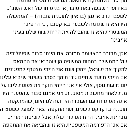
תוך כדי מלחמה, הוא האשמתם של תומכי הרפורמה
באירועי השבעה באוקטובר, או בניסוחו של ראש השב"כ
לשעבר נדב ארגמן (בראיון לתוכנית עובדה) – "הממשלה
הזו היא זו שגרמה לשבעה באוקטובר, כי ההפיכה
המשטרית היא זו שהובילה את ההיחלשות שלנו בעיני
אויבינו".
אכן, מדובר בהאשמה חמורה. אם הייתי סבור שפעולותיה
של הממשלה בתחום המשפט הן שהביאו את החמאס
לתקוף את ישראל, ייתכן שגם אני הייתי מצטרף למפגינים.
אם הייתי חושד שחיים גורן תומך בסתר בשינוי שיביא עלינו
יום זוועות נוסף, אולי אף אני הייתי חוקר את צפונות ליבו על
מנת לאתר מחשבות מסוכנות. אני אמנם סבור שהטענה הזו
אינה מסתדרת עם העובדה הידועה לנו היום, שהמתקפה
תוכננה בדקדקנות שנים, ושהמתקפה יצאה לפועל כשנוצרה
מבחינת אויבינו ההזדמנות והיכולת; אבל לשיטת המוחים –
אם אכן הרפורמה המשפטית היא זו שהביאה את המתקפה